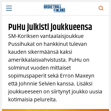
Siirry
sisältöön
PuHu julkisti joukkueensa
SM-Koriksen vantaalaisjoukkue
Pussihukat on hankkinut tulevan
kauden sikermäänsä kaksi
amerikkalaisvahvistusta. PuHu on
solminut vuoden mittaiset
sopimuspaperit sekä Erron Maxeyn
että Johnnie Selvien kanssa. Lisäksi
joukkueeseen on siirtynyt joukko uusia
kotimaisia pelureita.