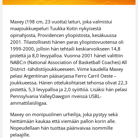
Maxey (198 cm, 23 vuotta) laituri, joka valmistui
maajoukkuepeluri Tuukka Kotin nykyisestä
opinahjosta, Providencen yliopistosta, kesäkuussa
2001. Tilastollisesti hänen paras yliopistovuotensa oli
1999-2000, jolloin hän tehtaili keskiarvoikseen 14,8
pistettä ja 8,0 levypalloa. Vuonna 2001 hänet valittiin
NABC:n (National Association of Basketball Coaches) All
District -tähdistöjoukkueeseen. Viime kaudella Maxey
pelasi Argentiinan pääsarjassa Ferro Carril Oeste –
joukkueessa. Hänen ottelukohtaiset tehonsa olivat 22,3
pistettä, 5,3 levypalloa ja 2,0 syöttöä. Lisäksi hän pelasi
Pennsylvania ValleyDawgsin riveissä USBL-
ammattilaisliigaa.
Maxey on monipuolinen urheilija, joka pystyy sekä
heittämään kaukaa että viemään pallon korin alle.
Nopeudellaan hän tuottaa päänvaivaa isommille
pelaajille.