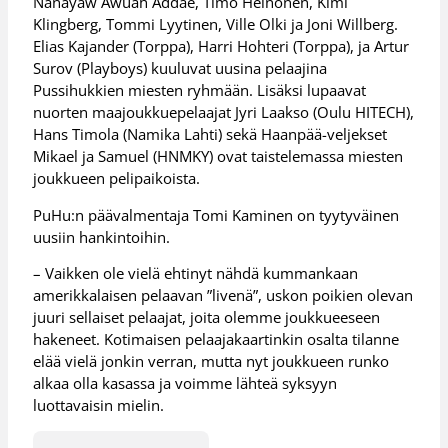
Nanayaw Awuah Addae, Timo Heinonen, Kimi
Klingberg, Tommi Lyytinen, Ville Olki ja Joni Willberg.
Elias Kajander (Torppa), Harri Hohteri (Torppa), ja Artur
Surov (Playboys) kuuluvat uusina pelaajina
Pussihukkien miesten ryhmään. Lisäksi lupaavat
nuorten maajoukkuepelaajat Jyri Laakso (Oulu HITECH),
Hans Timola (Namika Lahti) sekä Haanpää-veljekset
Mikael ja Samuel (HNMKY) ovat taistelemassa miesten
joukkueen pelipaikoista.
PuHu:n päävalmentaja Tomi Kaminen on tyytyväinen
uusiin hankintoihin.
– Vaikken ole vielä ehtinyt nähdä kummankaan
amerikkalaisen pelaavan ”livenä”, uskon poikien olevan
juuri sellaiset pelaajat, joita olemme joukkueeseen
hakeneet. Kotimaisen pelaajakaartinkin osalta tilanne
elää vielä jonkin verran, mutta nyt joukkueen runko
alkaa olla kasassa ja voimme lähteä syksyyn
luottavaisin mielin.