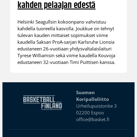
kahden pelaajan edestä
Helsinki Seagullsin kokoonpano vahvistuu
kahdella tuoreella kasvolla. Joukkue on tehnyt
tulevan kauden mittaiset sopimukset viime
kaudella Saksan ProA-sarjan Karlsruhe Lionsia
edustaneen 26-vuotiaan yhdysvaltalaislaituri
Tyrese Williamsin sekä viime kaudella Kouvoja
edustaneen 32-vuotiaan Timi Puittisen kanssa.
Suomen
Koripalloliitto
Urheilupuistontie 3
02200 Espoo
office@basket.fi