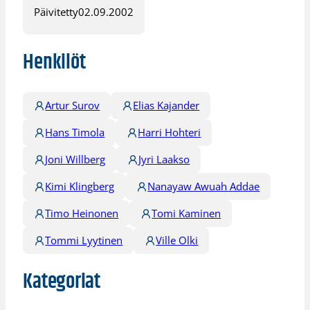
Päivitetty
02.09.2002
Henkilöt
Artur Surov
Elias Kajander
Hans Timola
Harri Hohteri
Joni Willberg
Jyri Laakso
Kimi Klingberg
Nanayaw Awuah Addae
Timo Heinonen
Tomi Kaminen
Tommi Lyytinen
Ville Olki
Kategoriat