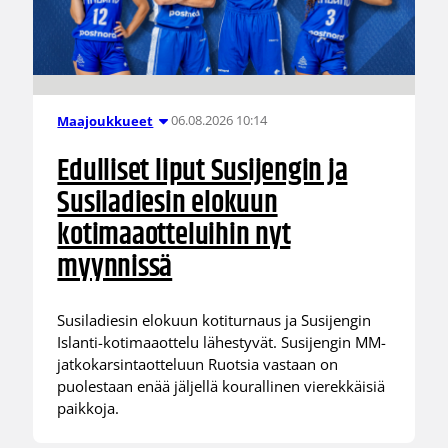
06.08.2026 10:14
Maajoukkueet
Edulliset liput Susijengin ja
Susiladiesin elokuun
kotimaaotteluihin nyt
myynnissä
Susiladiesin elokuun kotiturnaus ja Susijengin
Islanti-kotimaaottelu lähestyvät. Susijengin MM-
jatkokarsintaotteluun Ruotsia vastaan on
puolestaan enää jäljellä kourallinen vierekkäisiä
paikkoja.