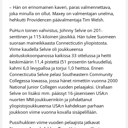
– Hän on erinomainen kaveri, paras valmennettava,
joka minulla on ollut. Maxey on valmentajan unelma,
hehkutti Providencen päävalmentaja Tim Welsh.
PuHu:n toinen vahvistus, Johnny Selvie on 201-
senttinen ja 115-kiloinen jässikkä. Hän tulee Suomeen
suoraan maineikkaasta Connecticutin yliopistosta.
Viime kaudella Selvie oli joukkueensa
aloituskokoonpanossa kaikissa 33 ottelussa ja heitti
keskimäärin 11,4 pistettä (51 prosentin tarkuudella),
kahmi 6,0 levypalloa ja torjui 1,0 heittoa. Ennen
Connecticutia Selvie pelasi Southeastern Community
Collegessa Iowassa, jossa hänet nimettiin vuonna 2000
National Junior Collegen vuoden pelaajaksi. Urallaan
Selvie on lisäksi mm. päässyt 16-jäseniseen USA:n
nuorten MM-joukkuerinkiin ja johdattanut
yliopistojoukkueensa USA:n kahdeksan parhaan
joukkoon viime vuonna kovalla sisäpelillään.
Pussihukkien viime vuoden pelaajista jatkavat