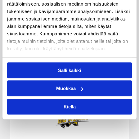
Delfin Basket Tournament
räätälöimiseen, sosiaalisen median ominaisuuksien
tukemiseen ja kävijämäärämme analysoimiseen. Lisäksi
31.7.-2.8. Tampereella
jaamme sosiaalisen median, mainosalan ja analytiikka-
alan kumppaneillemme tietoja siitä, miten käytät
Koripallon kansainvälinen turnaus Delfin Basket
sivustoamme. Kumppanimme voivat yhdistää näitä
pelataan Tampereella tänä viikonloppuna.
tietoja muihin tietoihin, joita olet antanut heille tai joita on
Järjestyksessään 39. turnaus kerää yhteen 200
kerätty, kun olet käyttänyt heidän palvelujaan.
joukkuetta ja tuhansia koripallon ystäviä niin
Suomesta kuin ulkomailta.
Salli kaikki
Muokkaa
Kiellä