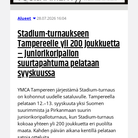
28.07.2026 16:04
Alueet
Stadium-turnaukseen
Tampereelle yli 200 joukkuetta
– juniorikoripallon
suurtapahtuma pelataan
syyskuussa
YMCA Tampereen järjestämä Stadium-turnaus
on kohonnut uudelle sataluvulle. Tampereella
pelataan 12.–13. syyskuuta yksi Suomen
suurimmista ja Pirkanmaan suurin
juniorikoripalloturnaus, kun Stadium-turnaus
kokoaa yhteen yli 200 joukkuetta eri puolilta
maata. Kahden päivän aikana kentillä pelataan
satoja otteluita.