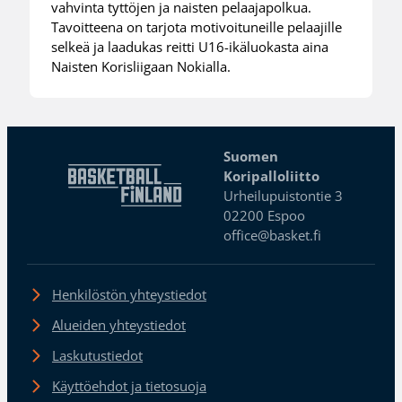
vahvinta tyttöjen ja naisten pelaajapolkua.
Tavoitteena on tarjota motivoituneille pelaajille
selkeä ja laadukas reitti U16-ikäluokasta aina
Naisten Korisliigaan Nokialla.
Suomen
Koripalloliitto
Urheilupuistontie 3
02200 Espoo
office@basket.fi
Henkilöstön yhteystiedot
Alueiden yhteystiedot
Laskutustiedot
Käyttöehdot ja tietosuoja