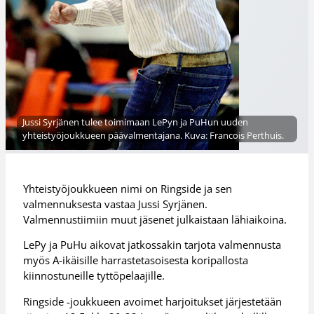
Jussi Syrjänen tulee toimimaan LePyn ja PuHun uuden
yhteistyöjoukkueen päävalmentajana. Kuva: Francois Perthuis.
Yhteistyöjoukkueen nimi on Ringside ja sen
valmennuksesta vastaa Jussi Syrjänen.
Valmennustiimiin muut jäsenet julkaistaan lähiaikoina.
LePy ja PuHu aikovat jatkossakin tarjota valmennusta
myös A-ikäisille harrastetasoisesta koripallosta
kiinnostuneille tyttöpelaajille.
Ringside -joukkueen avoimet harjoitukset järjestetään