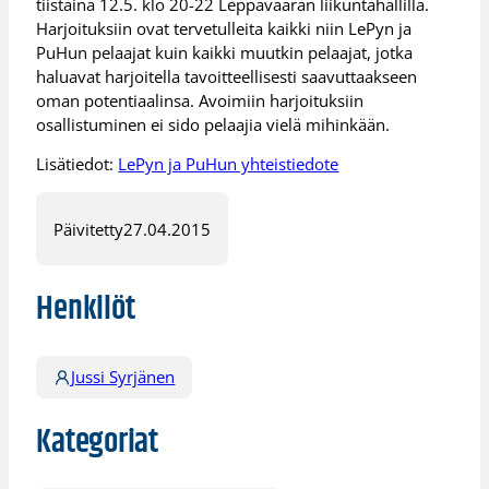
tiistaina 12.5. klo 20-22 Leppävaaran liikuntahallilla.
Harjoituksiin ovat tervetulleita kaikki niin LePyn ja
PuHun pelaajat kuin kaikki muutkin pelaajat, jotka
haluavat harjoitella tavoitteellisesti saavuttaakseen
oman potentiaalinsa. Avoimiin harjoituksiin
osallistuminen ei sido pelaajia vielä mihinkään.
Lisätiedot:
LePyn ja PuHun yhteistiedote
Päivitetty
27.04.2015
Henkilöt
Jussi Syrjänen
Kategoriat