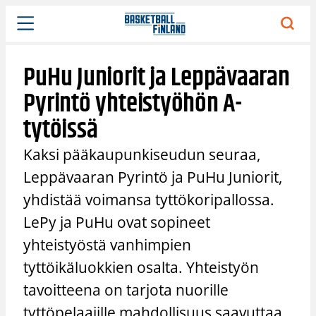
Siirry
sisältöön
PuHu Juniorit ja Leppävaaran
Pyrintö yhteistyöhön A-
tytöissä
Kaksi pääkaupunkiseudun seuraa,
Leppävaaran Pyrintö ja PuHu Juniorit,
yhdistää voimansa tyttökoripallossa.
LePy ja PuHu ovat sopineet
yhteistyöstä vanhimpien
tyttöikäluokkien osalta. Yhteistyön
tavoitteena on tarjota nuorille
tyttöpelaajille mahdollisuus saavuttaa