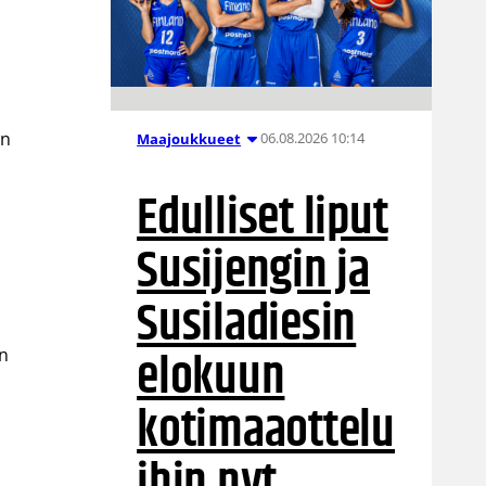
in
06.08.2026 10:14
Maajoukkueet
Edulliset liput
Susijengin ja
Susiladiesin
elokuun
en
kotimaaottelu
ihin nyt