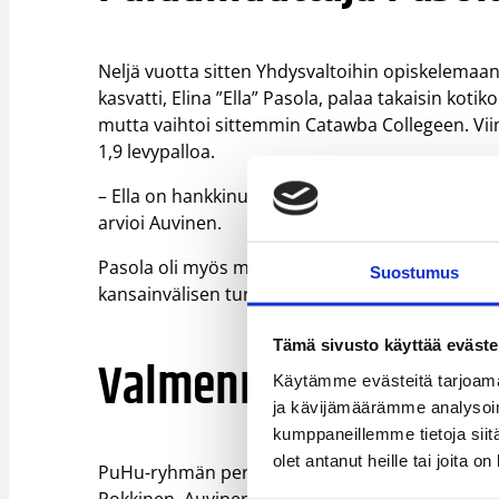
Neljä vuotta sitten Yhdysvaltoihin opiskelemaa
kasvatti, Elina ”Ella” Pasola, palaa takaisin kotik
mutta vaihtoi sittemmin Catawba Collegeen. Viime
1,9 levypalloa.
– Ella on hankkinut paljon oppia ja kokemusta yl
arvioi Auvinen.
Pasola oli myös mukana Suomen naisten maajoukk
Suostumus
kansainvälisen turnauksen Helsingissä.
Tämä sivusto käyttää eväste
Valmennuspuolella lu
Käytämme evästeitä tarjoama
ja kävijämäärämme analysoim
kumppaneillemme tietoja siitä
olet antanut heille tai joita o
PuHu-ryhmän peräsimessä tulevalla kaudella näh
Pokkinen. Auvinen jatkaa toista kauttaan naist