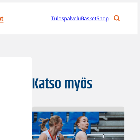
et
Tulospalvelu
BasketShop
Katso myös