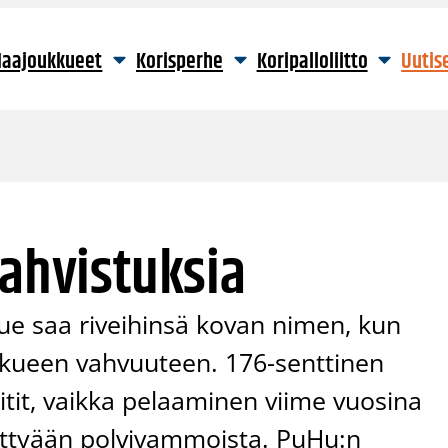
aajoukkueet
Korisperhe
Koripalloliitto
Uutis
vahvistuksia
ue saa riveihinsä kovan nimen, kun
ukkueen vahvuuteen. 176-senttinen
it, vaikka pelaaminen viime vuosina
sittyään polvivammoista. PuHu:n