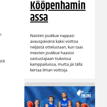
Kööpenhamin
assa
n
Naisten joukkue nappasi
avauspäivänä kaksi voittoa
neljästä ottelustaan, kun taas
miesten joukkue haastoi
vastustajiaan tiukoissa
stä
kamppailuissa, mutta jäi tällä
kertaa ilman voittoja.