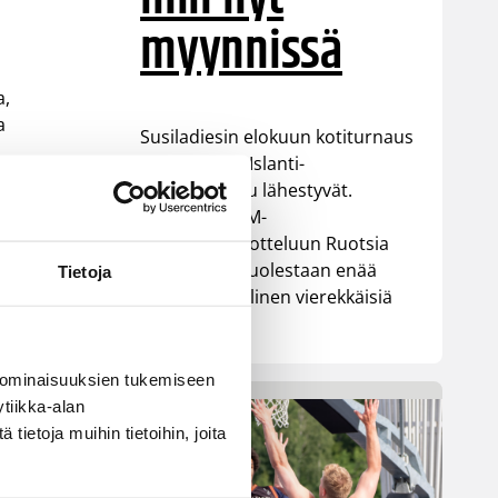
myynnissä
a,
a
Susiladiesin elokuun kotiturnaus
ja Susijengin Islanti-
kotimaaottelu lähestyvät.
Susijengin MM-
jatkokarsintaotteluun Ruotsia
vastaan on puolestaan enää
Tietoja
jäljellä kourallinen vierekkäisiä
paikkoja.
 ominaisuuksien tukemiseen
tiikka-alan
ietoja muihin tietoihin, joita
a