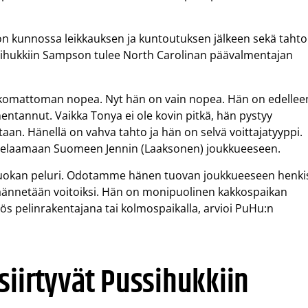
n kunnossa leikkauksen ja kuntoutuksen jälkeen sekä tahto
ssihukkiin Sampson tulee North Carolinan päävalmentajan
skomattoman nopea. Nyt hän on vain nopea. Hän on edellee
mentannut. Vaikka Tonya ei ole kovin pitkä, hän pystyy
aan. Hänellä on vahva tahto ja hän on selvä voittajatyyppi.
pelaamaan Suomeen Jennin (Laaksonen) joukkueeseen.
 luokan peluri. Odotamme hänen tuovan joukkueeseen henki
t käännetään voitoiksi. Hän on monipuolinen kakkospaikan
ös pelinrakentajana tai kolmospaikalla, arvioi PuHu:n
siirtyvät Pussihukkiin