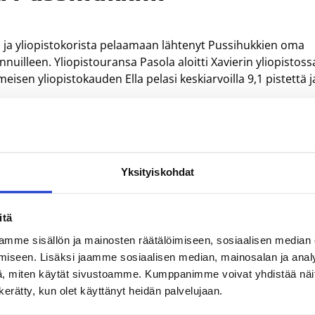
n ja yliopistokorista pelaamaan lähtenyt Pussihukkien oma
onnuilleen. Yliopistouransa Pasola aloitti Xavierin yliopistoss
isen yliopistokauden Ella pelasi keskiarvoilla 9,1 pistettä j
iopistovuosinaan ja tuo lisää väriä joukkueen takakentälle,
ueessa, joka reilu viikko sitten voitti kovatasoisen
Yksityiskohdat
itä
otetaan tuttuihin nimiin
mme sisällön ja mainosten räätälöimiseen, sosiaalisen median
iseen. Lisäksi jaamme sosiaalisen median, mainosalan ja analy
, miten käytät sivustoamme. Kumppanimme voivat yhdistää näitä t
n kerätty, kun olet käyttänyt heidän palvelujaan.
dään tuttu parivaljakko; Olli-Pekka Auvinen – Jarkko
en päävalmentajana. Pokkinen, joka puolestaan viime kaudell