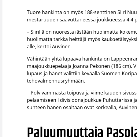
Tuore hankinta on myös 188-senttinen Siiri Nuu
mestaruuden saavuttaneessa joukkueessa 4,4 pist
– Siirillä on nuoresta iästään huolimatta kokem
huolimatta tarkka heittäjä myös kaukoetäisyyksi
alle, kertoi Auvinen.
Vähintään yhtä lupaava hankinta on Lappeenra
maajoukkuepelaaja Joanna Pekonen (186 cm). V
lupaus ja hänet valittiin keväällä Suomen Koripa
tehovalmennusryhmään.
– Polvivammasta toipuva ja viime kauden sivussa
pelaamiseen I divisioonajoukkue Puhuttarissa 
suhteen hänen osaltaan ovat korkealla, Auvinen
Paluumuuttaja Pasol