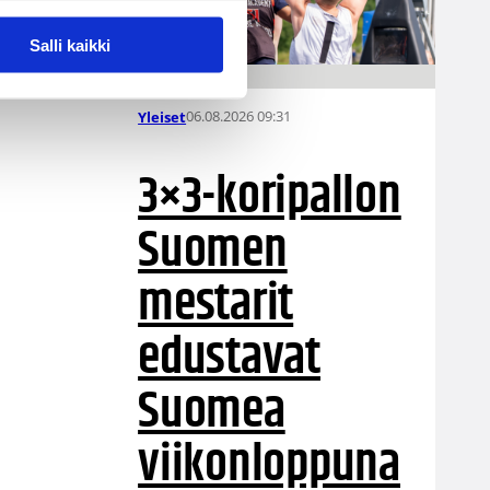
y
Salli kaikki
06.08.2026 09:31
Yleiset
3×3-koripallon
Suomen
mestarit
edustavat
Suomea
viikonloppuna