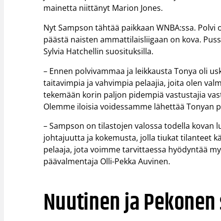
mainetta niittänyt Marion Jones.
Nyt Sampson tähtää paikkaan WNBA:ssa. Polvi o
päästä naisten ammattilaisliigaan on kova. Pu
Sylvia Hatchellin suosituksilla.
– Ennen polvivammaa ja leikkausta Tonya oli u
taitavimpia ja vahvimpia pelaajia, joita olen val
tekemään korin paljon pidempiä vastustajia vast
Olemme iloisia voidessamme lähettää Tonyan 
– Sampson on tilastojen valossa todella kovan
johtajuutta ja kokemusta, jolla tiukat tilantee
pelaaja, jota voimme tarvittaessa hyödyntää my
päävalmentaja Olli-Pekka Auvinen.
Nuutinen ja Pekonen 