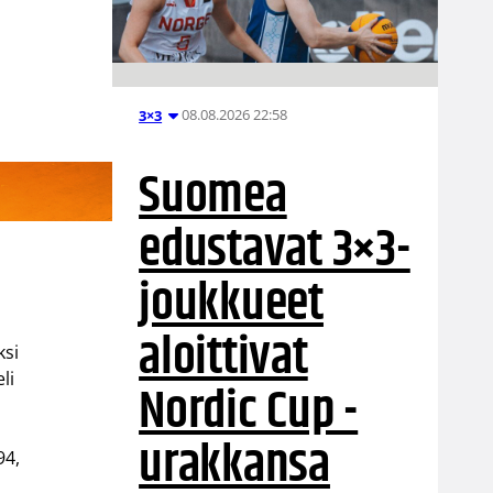
08.08.2026 22:58
3×3
Suomea
edustavat 3×3-
joukkueet
aloittivat
ksi
li
Nordic Cup -
urakkansa
94,