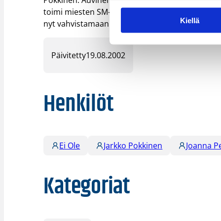
toimi miesten SM-joukkueen apuvalmentajana ja
Kiellä
nyt vahvistamaan naisten joukkueen valmennus
Päivitetty
19.08.2002
Henkilöt
Ei Ole
Jarkko Pokkinen
Joanna P
Kategoriat