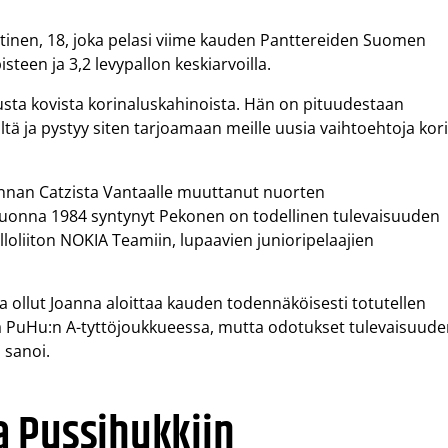
tinen, 18, joka pelasi viime kauden Panttereiden Suomen
een ja 3,2 levypallon keskiarvoilla.
usta kovista korinaluskahinoista. Hän on pituudestaan
ltä ja pystyy siten tarjoamaan meille uusia vaihtoehtoja kor
nnan Catzista Vantaalle muuttanut nuorten
uonna 1984 syntynyt Pekonen on todellinen tulevaisuuden
lloliiton NOKIA Teamiin, lupaavien junioripelaajien
 ollut Joanna aloittaa kauden todennäköisesti totutellen
ja PuHu:n A-tyttöjoukkueessa, mutta odotukset tulevaisuud
 sanoi.
a Pussihukkiin