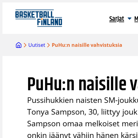
Siirry
sisältöön
Sarjat
M
Uutiset
PuHu:n naisille vahvistuksia
PuHu:n naisille 
Pussihukkien naisten SM-joukk
Tonya Sampson, 30, liittyy jo
Sampson omaa melkoiset meriit
onkin jäänyt vähiin hänen kär