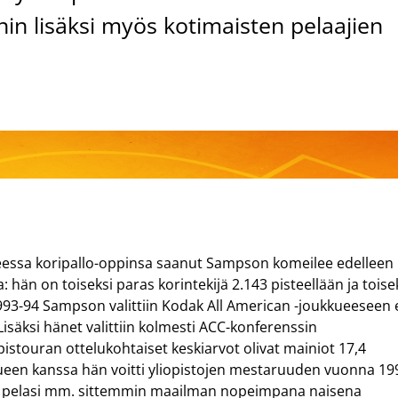
n lisäksi myös kotimaisten pelaajien
eessa koripallo-oppinsa saanut Sampson komeilee edelleen
: hän on toiseksi paras korintekijä 2.143 pisteellään ja toise
 1993-94 Sampson valittiin Kodak All American -joukkueeseen e
säksi hänet valittiin kolmesti ACC-konferenssin
pistouran ottelukohtaiset keskiarvot olivat mainiot 17,4
kkueen kanssa hän voitti yliopistojen mestaruuden vuonna 19
a pelasi mm. sittemmin maailman nopeimpana naisena