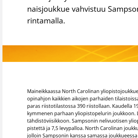
naisjoukkue vahvistuu Sampsoni
rintamalla.
Maineikkaassa North Carolinan yliopistojoukku
opinahjon kaikkien aikojen parhaiden tilaistoissa
paras riistotilastossa 390 riistollaan. Kaudella
kymmenen parhaan yliopistopelurin joukkoon. Li
tähdistöviisikkoon. Sampsonin nelivuotisen ylio
pistettä ja 7,5 levypalloa. North Carolinan jou
jolloin Sampsonin kanssa samassa joukkueess