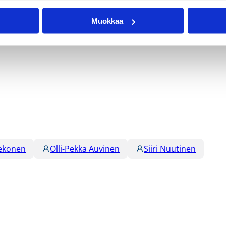
 luotsasi PuHu:n 22-vuotiaat Suomen mestaruuteen, siirty
Muokkaa
porrasta.
ekonen
Olli-Pekka Auvinen
Siiri Nuutinen