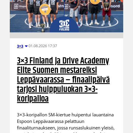
01.08.2026 17:37
3×3
3×3 Finland ja Drive Academy
Elite Suomen mestareiksi
Leppävaarassa – finaalipäivä
tarjosi huippuluokan 3×3-
koripalloa
3×3-koripallon SM-kiertue huipentui lauantaina
Espoon Leppävaarassa pelattuun
finaaliturnaukseen, jossa runsaslukuinen yleisö,