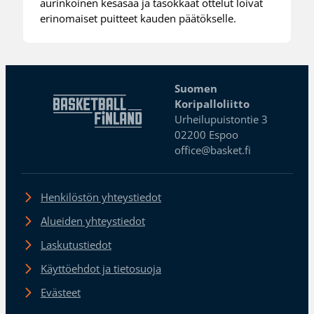
aurinkoinen kesäsää ja tasokkaat ottelut loivat
erinomaiset puitteet kauden päätökselle.
Suomen
Koripalloliitto
Urheilupuistontie 3
02200 Espoo
office@basket.fi
Henkilöstön yhteystiedot
Alueiden yhteystiedot
Laskutustiedot
Käyttöehdot ja tietosuoja
Evästeet