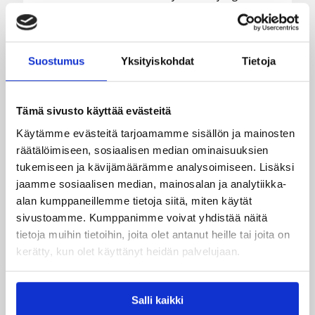
jatkokarsintaotteluun Ruotsia vastaan on
puolestaan enää jäljellä kourallinen vierekkäisiä
paikkoja.
Suostumus
Yksityiskohdat
Tietoja
Tämä sivusto käyttää evästeitä
Käytämme evästeitä tarjoamamme sisällön ja mainosten
räätälöimiseen, sosiaalisen median ominaisuuksien
tukemiseen ja kävijämäärämme analysoimiseen. Lisäksi
jaamme sosiaalisen median, mainosalan ja analytiikka-
alan kumppaneillemme tietoja siitä, miten käytät
sivustoamme. Kumppanimme voivat yhdistää näitä
tietoja muihin tietoihin, joita olet antanut heille tai joita on
kerätty, kun olet käyttänyt heidän palvelujaan.
06.08.2026 09:31
Yleiset
3×3-koripallon Suomen
Salli kaikki
mestarit edustavat Suomea