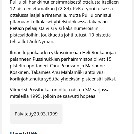
PuHu oli hankkinut ensimmäisestä ottelusta itselleen
12 pisteen etumatkan (72-84). PeKa rynni toisessa
ottelussa laajalla rintamalla, mutta PuHu onnistui
pitämään kotkalaiset yhteistuloksessa takanaan.
PeKa:n pelaajista viisi ylsi kaksinumeroisiin
pistesaldoihin. Joukkuetta johti tutusti 19 pistettä
tehtaillut Auli Nyman.
Ilman loppukauden ykkösnimeään Heli Roukanojaa
pelanneen Pussihukkien parhaimmistoa olivat 15
pistettä upottaneet Cara Pearsson ja Marianne
Koskinen. Takamies Anu Mahlamäki antoi viisi
koriinjohtanutta syöttöä yhdeksän pisteensä lisäksi.
Viimeksi Pussihukat on ollut naisten SM-sarjassa
mitaleilla 1995, jolloin se saavutti hopeaa.
Päivitetty
29.03.1999