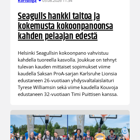
05.08.2026 11:34
Korisliiga
Seagulls hankki taitoa ja
kokemusta kokoonpanoonsa
kahden pelaajan edestä
Helsinki Seagullsin kokoonpano vahvistuu
kahdella tuoreella kasvolla. Joukkue on tehnyt
tulevan kauden mittaiset sopimukset viime
kaudella Saksan ProA-sarjan Karlsruhe Lionsia
edustaneen 26-vuotiaan yhdysvaltalaislaituri
Tyrese Williamsin sekä viime kaudella Kouvoja
edustaneen 32-vuotiaan Timi Puittisen kanssa.