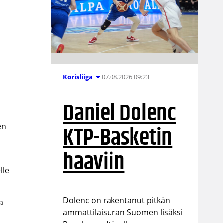
y
07.08.2026 09:23
Korisliiga
Daniel Dolenc
KTP-Basketin
en
haaviin
lle
Dolenc on rakentanut pitkän
a
ammattilaisuran Suomen lisäksi