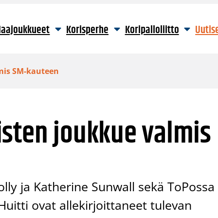
aajoukkueet
Korisperhe
Koripalloliitto
Uutis
mis SM-kauteen
isten joukkue valmis
lly ja Katherine Sunwall sekä ToPossa
uitti ovat allekirjoittaneet tulevan