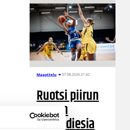
07.08.2026 21:42
Maaottelu
Ruotsi piirun
verran
Susiladiesia