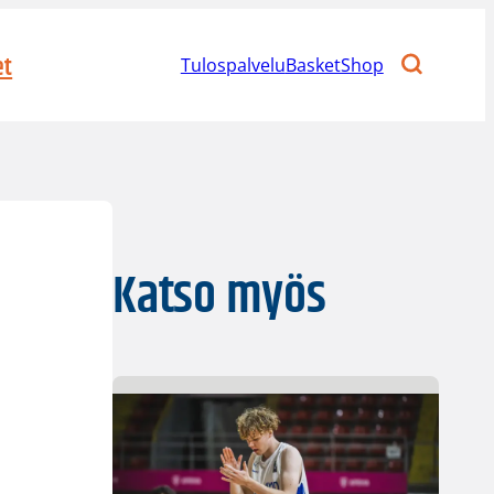
et
Tulospalvelu
BasketShop
Katso myös