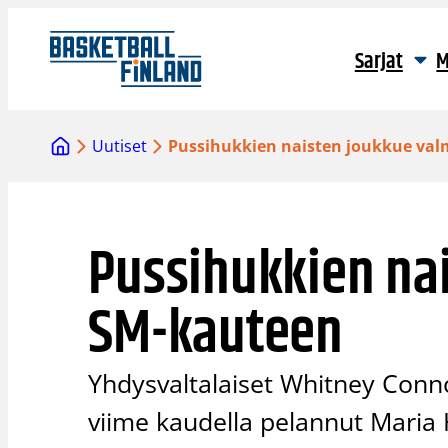
Siirry
sisältöön
Sarjat
M
Uutiset
Pussihukkien naisten joukkue val
Pussihukkien na
SM-kauteen
Yhdysvaltalaiset Whitney Conno
viime kaudella pelannut Maria H