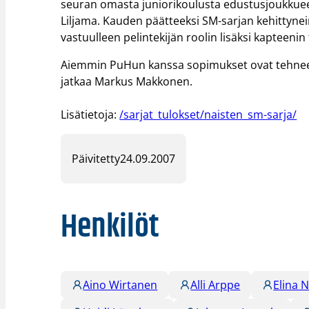
seuran omasta juniorikoulusta edustusjoukkue
Liljama. Kauden päätteeksi SM-sarjan kehittyne
vastuulleen pelintekijän roolin lisäksi kapteenin
Aiemmin PuHun kanssa sopimukset ovat tehneet
jatkaa Markus Makkonen.
Lisätietoja:
/sarjat_tulokset/naisten_sm-sarja/
Päivitetty
24.09.2007
Henkilöt
Aino Wirtanen
Alli Arppe
Elina