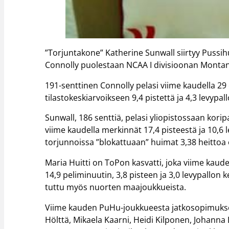
”Torjuntakone” Katherine Sunwall siirtyy Pussi
Connolly puolestaan NCAA I divisioonan Montan
191-senttinen Connolly pelasi viime kaudella 2
tilastokeskiarvoikseen 9,4 pistettä ja 4,3 levypa
Sunwall, 186 senttiä, pelasi yliopistossaan korip
viime kaudella merkinnät 17,4 pisteestä ja 10,6
torjunnoissa ”blokattuaan” huimat 3,38 heittoa
Maria Huitti on ToPon kasvatti, joka viime kaude
14,9 peliminuutin, 3,8 pisteen ja 3,0 levypallon k
tuttu myös nuorten maajoukkueista.
Viime kauden PuHu-joukkueesta jatkosopimuksen 
Hölttä, Mikaela Kaarni, Heidi Kilponen, Johanna 