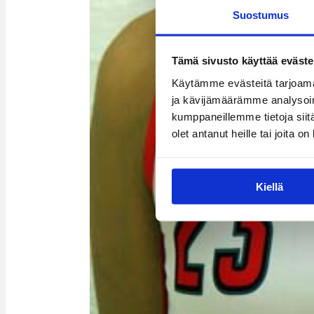
Suostumus
Tämä sivusto käyttää eväste
Käytämme evästeitä tarjoama
ja kävijämäärämme analysoim
kumppaneillemme tietoja siitä
olet antanut heille tai joita o
Kiellä