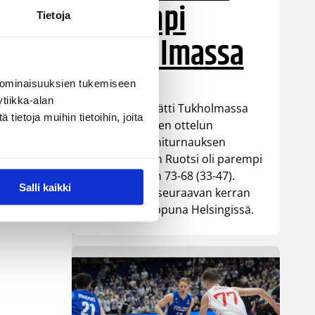
parempi
Tietoja
Tukholmassa
 ominaisuuksien tukemiseen
tiikka-alan
Susiladies päätti Tukholmassa
ietoja muihin tietoihin, joita
pelatun kahden ottelun
mittaisen miniturnauksen
tappioon, kun Ruotsi oli parempi
loppulukemin 73-68 (33-47).
Salli kaikki
Suomi pelaa seuraavan kerran
ensi viikonloppuna Helsingissä.