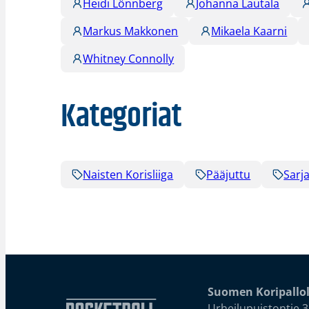
Heidi Lönnberg
Johanna Lautala
Markus Makkonen
Mikaela Kaarni
Whitney Connolly
Kategoriat
Naisten Korisliiga
Pääjuttu
Sarja
Suomen Koripallol
Urheilupuistontie 3