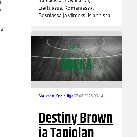
Ranskassa, Itävallassa,
i
Liettuassa, Romaniassa,
a
Bosniassa ja viimeksi Islannissa.
na
07.08.2026 09:14
Naisten Korisliiga
Destiny Brown
ja Tapiolan