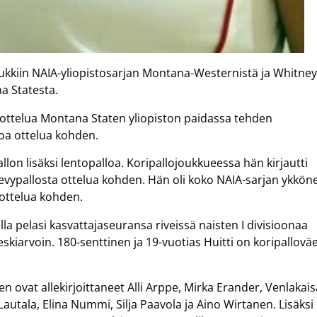
hukkiin NAIA-yliopistosarjan Montana-Westernistä ja Whitne
a Statesta.
9 ottelua Montana Staten yliopiston paidassa tehden
lloa ottelua kohden.
allon lisäksi lentopalloa. Koripallojoukkueessa hän kirjautti
 levypallosta ottelua kohden. Hän oli koko NAIA-sarjan ykkön
 ottelua kohden.
lla pelasi kasvattajaseuransa riveissä naisten I divisioonaa
eskiarvoin. 180-senttinen ja 19-vuotias Huitti on koripalloväe
ovat allekirjoittaneet Alli Arppe, Mirka Erander, Venlakais
Lautala, Elina Nummi, Silja Paavola ja Aino Wirtanen. Lisäksi