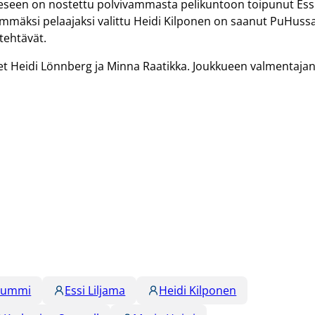
eseen on nostettu polvivammasta pelikuntoon toipunut Ess
immäksi pelaajaksi valittu Heidi Kilponen on saanut PuHuss
 tehtävät.
 Heidi Lönnberg ja Minna Raatikka. Joukkueen valmentaja
 Nummi
Essi Liljama
Heidi Kilponen