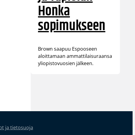
Honka
sopimukseen
Brown saapuu Espooseen
aloittamaan ammattilaisuraansa
yliopistovuosien jälkeen.
t ja tietosuoja