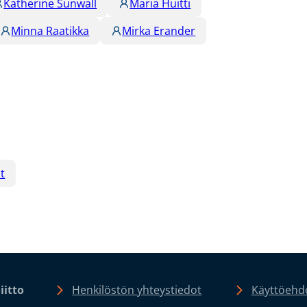
Katherine Sunwall
Maria Huitti
Minna Raatikka
Mirka Erander
t
iitto
Henkilöstön yhteystiedot
Käyttöehdo