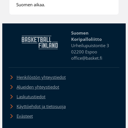
Suomen aikaa.
Suomen
Koripalloliitto
Urheilupuistontie 3
02200 Espoo
office@basket.fi
Henkilöstön yhteystiedot
Alueiden yhteystiedot
Laskutustiedot
Käyttöehdot ja tietosuoja
Evästeet