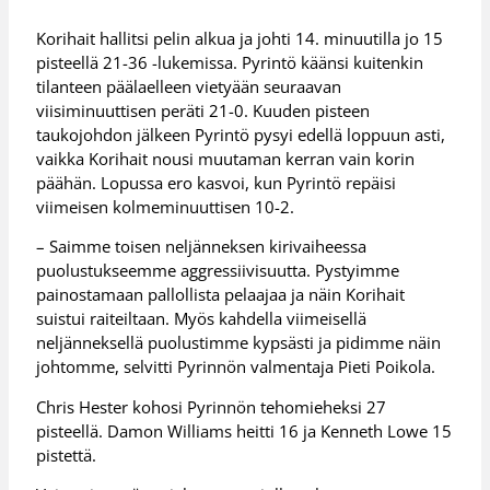
Korihait hallitsi pelin alkua ja johti 14. minuutilla jo 15
pisteellä 21-36 -lukemissa. Pyrintö käänsi kuitenkin
tilanteen päälaelleen vietyään seuraavan
viisiminuuttisen peräti 21-0. Kuuden pisteen
taukojohdon jälkeen Pyrintö pysyi edellä loppuun asti,
vaikka Korihait nousi muutaman kerran vain korin
päähän. Lopussa ero kasvoi, kun Pyrintö repäisi
viimeisen kolmeminuuttisen 10-2.
– Saimme toisen neljänneksen kirivaiheessa
puolustukseemme aggressiivisuutta. Pystyimme
painostamaan pallollista pelaajaa ja näin Korihait
suistui raiteiltaan. Myös kahdella viimeisellä
neljänneksellä puolustimme kypsästi ja pidimme näin
johtomme, selvitti Pyrinnön valmentaja Pieti Poikola.
Chris Hester kohosi Pyrinnön tehomieheksi 27
pisteellä. Damon Williams heitti 16 ja Kenneth Lowe 15
pistettä.