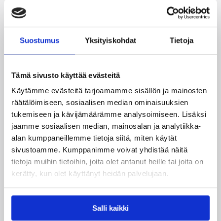
Suostumus
Yksityiskohdat
Tietoja
08.08.2026 22:58
3×3
Suomea edustavat 3×3-
Tämä sivusto käyttää evästeitä
joukkueet aloittivat Nordic Cup
Käytämme evästeitä tarjoamamme sisällön ja mainosten
-urakkansa Kööpenhaminassa
räätälöimiseen, sosiaalisen median ominaisuuksien
tukemiseen ja kävijämäärämme analysoimiseen. Lisäksi
jaamme sosiaalisen median, mainosalan ja analytiikka-
Naisten joukkue nappasi avauspäivänä kaksi
alan kumppaneillemme tietoja siitä, miten käytät
voittoa neljästä ottelustaan, kun taas miesten
sivustoamme. Kumppanimme voivat yhdistää näitä
joukkue haastoi vastustajiaan tiukoissa
kamppailuissa, mutta jäi tällä kertaa ilman
tietoja muihin tietoihin, joita olet antanut heille tai joita on
voittoja.
kerätty, kun olet käyttänyt heidän palvelujaan.
Salli kaikki