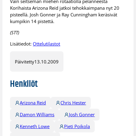
Vain seitsemän miehen rotaatiolla pelanneesta
Korihaista Arizona Reid jatkoi tehokkaimpana nyt 20
pisteellä. Josh Gonner ja Ray Cunningham keräsivät
kumpikin 14 pistettä.
(STT)
Lisätiedot:
Ottelutilastot
Päivitetty
13.10.2009
Henkilöt
Arizona Reid
Chris Hester
Damon Williams
Josh Gonner
Kenneth Lowe
Pieti Poikola