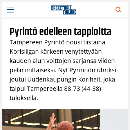
Siirry
sisältöön
Pyrintö edelleen tappioitta
Tampereen Pyrintö nousi tiistaina
Korisliigan kärkeen venytettyään
kauden alun voittojen sarjansa viiden
pelin mittaiseksi. Nyt Pyrinnön uhriksi
joutui Uudenkaupungin Korihait, joka
taipui Tampereella 88-73 (44-38) -
tuloksella.