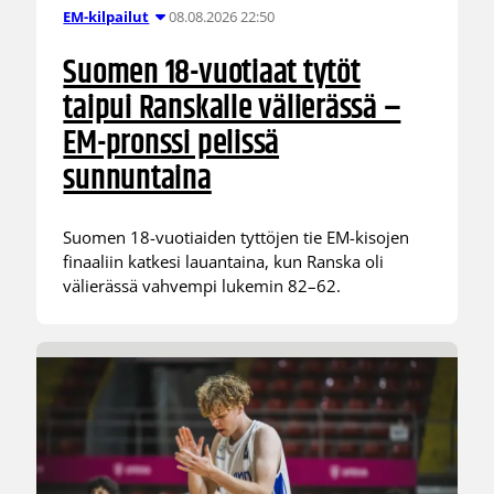
08.08.2026 22:50
EM-kilpailut
Suomen 18-vuotiaat tytöt
taipui Ranskalle välierässä –
EM-pronssi pelissä
sunnuntaina
Suomen 18-vuotiaiden tyttöjen tie EM-kisojen
finaaliin katkesi lauantaina, kun Ranska oli
välierässä vahvempi lukemin 82–62.