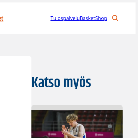
et
Tulospalvelu
BasketShop
Katso myös