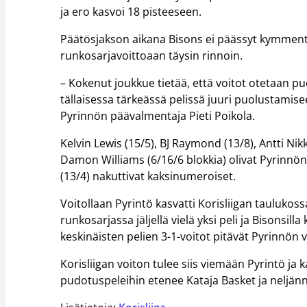
ja ero kasvoi 18 pisteeseen.
Päätösjakson aikana Bisons ei päässyt kymment
runkosarjavoittoaan täysin rinnoin.
– Kokenut joukkue tietää, että voitot otetaan pu
tällaisessa tärkeässä pelissä juuri puolustamis
Pyrinnön päävalmentaja Pieti Poikola.
Kelvin Lewis (15/5), BJ Raymond (13/8), Antti Ni
Damon Williams (6/16/6 blokkia) olivat Pyrinnö
(13/4) nakuttivat kaksinumeroiset.
Voitollaan Pyrintö kasvatti Korisliigan taulukoss
runkosarjassa jäljellä vielä yksi peli ja Bisonsill
keskinäisten pelien 3-1-voitot pitävät Pyrinnön v
Korisliigan voiton tulee siis viemään Pyrintö ja 
pudotuspeleihin etenee Kataja Basket ja neljänne