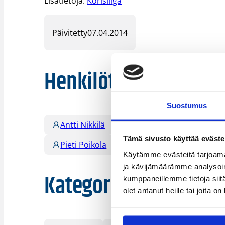
Lisätietoja:
Korisliiga
Päivitetty
07.04.2014
Henkilöt
Suostumus
Antti Nikkilä
Aubrey Coleman
Da
Tämä sivusto käyttää eväste
Pieti Poikola
Käytämme evästeitä tarjoama
ja kävijämäärämme analysoim
Kategoriat
kumppaneillemme tietoja siitä
olet antanut heille tai joita o