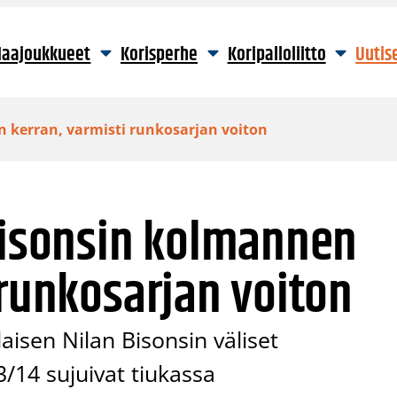
aajoukkueet
Korisperhe
Koripalloliitto
Uutis
n kerran, varmisti runkosarjan voiton
Bisonsin kolmannen
 runkosarjan voiton
isen Nilan Bisonsin väliset
/14 sujuivat tiukassa