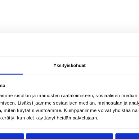
Yksityiskohdat
mon Williams
Frank Robinson
Kelvin Lewis
itä
mme sisällön ja mainosten räätälöimiseen, sosiaalisen median
iseen. Lisäksi jaamme sosiaalisen median, mainosalan ja analy
, miten käytät sivustoamme. Kumppanimme voivat yhdistää näitä t
n kerätty, kun olet käyttänyt heidän palvelujaan.