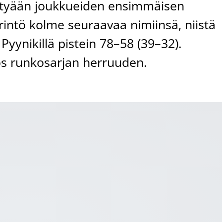
tyään joukkueiden ensimmäisen
yrintö kolme seuraavaa nimiinsä, niistä
yynikillä pistein 78–58 (39–32).
ös runkosarjan herruuden.