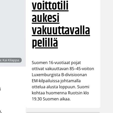
voittotili
aukesi
vakuuttavalla
pelillä
: Kai Kilappa.
Suomen 16-vuotiaat pojat
ottivat vakuuttavan 85–45-voiton
Luxemburgista B-divisioonan
EM-kilpailuissa johtamalla
ottelua alusta loppuun. Suomi
i
kohtaa huomenna Ruotsin klo
19.30 Suomen aikaa.
n,