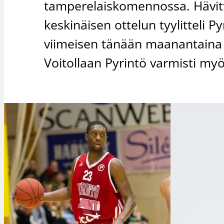
tamperelaiskomennossa. Hävit
keskinäisen ottelun tyylitteli P
viimeisen tänään maanantaina P
Voitollaan Pyrintö varmisti my