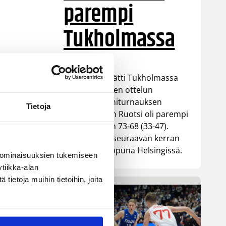
parempi
Tukholmassa
Susiladies päätti Tukholmassa
pelatun kahden ottelun
mittaisen miniturnauksen
Tietoja
tappioon, kun Ruotsi oli parempi
loppulukemin 73-68 (33-47).
Suomi pelaa seuraavan kerran
ensi viikonloppuna Helsingissä.
 ominaisuuksien tukemiseen
tiikka-alan
ietoja muihin tietoihin, joita