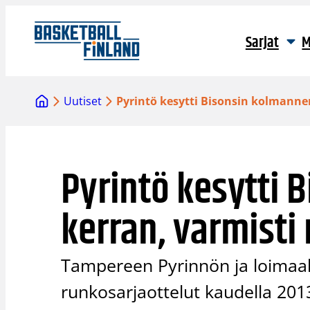
Siirry
sisältöön
Sarjat
M
Uutiset
Pyrintö kesytti Bisonsin kolmanne
Pyrintö kesytti 
kerran, varmisti
Tampereen Pyrinnön ja loimaala
runkosarjaottelut kaudella 2013