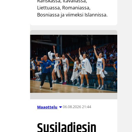
Ranskassa, Itävallassa,
Liettuassa, Romaniassa,
Bosniassa ja viimeksi Islannissa.
06.08.2026 21:44
Maaottelu
Susiladiesin