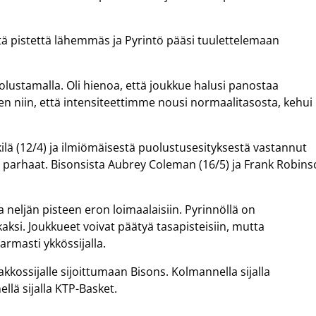
ä pistettä lähemmäs ja Pyrintö pääsi tuulettelemaan
olustamalla. Oli hienoa, että joukkue halusi panostaa
een niin, että intensiteettimme nousi normaalitasosta, kehui
kkilä (12/4) ja ilmiömäisestä puolustusesityksestä vastannut
n parhaat. Bisonsista Aubrey Coleman (16/5) ja Frank Robin
a neljän pisteen eron loimaalaisiin. Pyrinnöllä on
a kaksi. Joukkueet voivat päätyä tasapisteisiin, mutta
armasti ykkössijalla.
kakkossijalle sijoittumaan Bisons. Kolmannella sijalla
llä sijalla KTP-Basket.