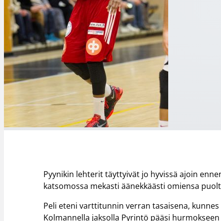
Pyynikin lehterit täyttyivät jo hyvissä ajoin enne
katsomossa mekasti äänekkäästi omiensa puolta
Peli eteni varttitunnin verran tasaisena, kunnes 
Kolmannella jaksolla Pyrintö pääsi hurmokseen