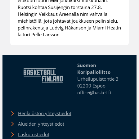
elokuun lopun MM-jatkokarsintaikkunaan.
Ruotsi kohtaa Susijengin torstaina 27.8.
Helsingin Veikkaus Areenalla nimivahvalla
miehistöllä, jota johtavat joukkueen pelin sielu,
pelinrakentaja Ludvig Håkanson ja Miami Heatin
laituri Pelle Larsson.
Suomen
Koripalloliitto
Urheilupuistontie 3
02200 Espoo
office@basket.fi
Henkilöstön yhteystiedot
Alueiden yhteystiedot
Laskutustiedot