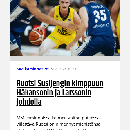
05.08.2026 10:31
MM-karsinnat
Ruotsi Susijengin kimppuun
Håkansonin ja Larssonin
johdolla
MM-karsinnoissa kolmen voiton putkessa
viilettävä Ruotsi on nimennyt miehistönsä