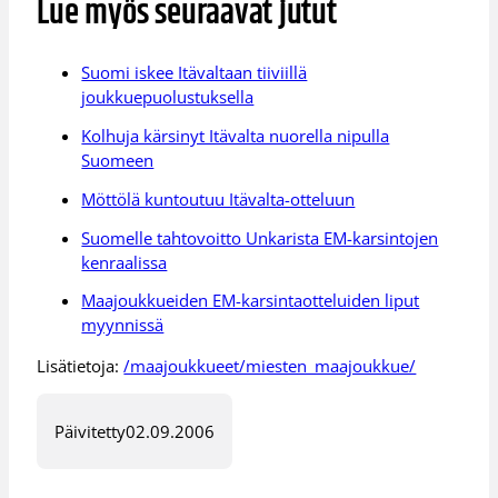
Lue myös seuraavat jutut
Suomi iskee Itävaltaan tiiviillä
joukkuepuolustuksella
Kolhuja kärsinyt Itävalta nuorella nipulla
Suomeen
Möttölä kuntoutuu Itävalta-otteluun
Suomelle tahtovoitto Unkarista EM-karsintojen
kenraalissa
Maajoukkueiden EM-karsintaotteluiden liput
myynnissä
Lisätietoja:
/maajoukkueet/miesten_maajoukkue/
Päivitetty
02.09.2006