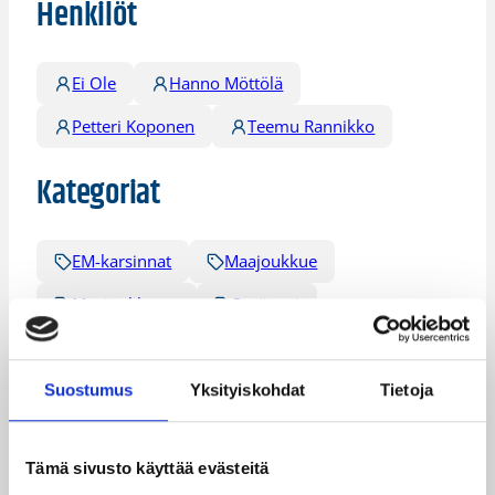
Henkilöt
Ei Ole
Hanno Möttölä
Petteri Koponen
Teemu Rannikko
Kategoriat
EM-karsinnat
Maajoukkue
Maajoukkueet
Susijengi
Suostumus
Yksityiskohdat
Tietoja
Katso myös
Tämä sivusto käyttää evästeitä