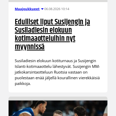
06.08.2026 10:14
Maajoukkueet
Edulliset liput Susijengin ja
Susiladiesin elokuun
kotimaaotteluihin nyt
myynnissä
Susiladiesin elokuun kotiturnaus ja Susijengin
Islanti-kotimaaottelu lähestyvät. Susijengin MM-
jatkokarsintaotteluun Ruotsia vastaan on
puolestaan enää jäljellä kourallinen vierekkäisiä
paikkoja.