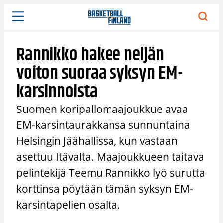
Siirry
sisältöön
Rannikko hakee neljän
voiton suoraa syksyn EM-
karsinnoista
Suomen koripallomaajoukkue avaa
EM-karsintaurakkansa sunnuntaina
Helsingin Jäähallissa, kun vastaan
asettuu Itävalta. Maajoukkueen taitava
pelintekijä Teemu Rannikko lyö surutta
korttinsa pöytään tämän syksyn EM-
karsintapelien osalta.