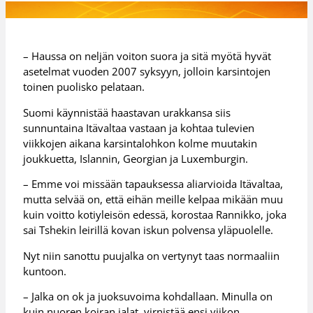
– Haussa on neljän voiton suora ja sitä myötä hyvät
asetelmat vuoden 2007 syksyyn, jolloin karsintojen
toinen puolisko pelataan.
Suomi käynnistää haastavan urakkansa siis
sunnuntaina Itävaltaa vastaan ja kohtaa tulevien
viikkojen aikana karsintalohkon kolme muutakin
joukkuetta, Islannin, Georgian ja Luxemburgin.
– Emme voi missään tapauksessa aliarvioida Itävaltaa,
mutta selvää on, että eihän meille kelpaa mikään muu
kuin voitto kotiyleisön edessä, korostaa Rannikko, joka
sai Tshekin leirillä kovan iskun polvensa yläpuolelle.
Nyt niin sanottu puujalka on vertynyt taas normaaliin
kuntoon.
– Jalka on ok ja juoksuvoima kohdallaan. Minulla on
kuin nuoren koiran jalat, virnistää ensi viikon