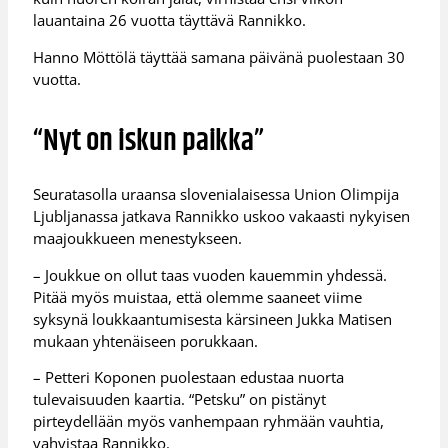
lauantaina 26 vuotta täyttävä Rannikko.
Hanno Möttölä täyttää samana päivänä puolestaan 30
vuotta.
“Nyt on iskun paikka”
Seuratasolla uraansa slovenialaisessa Union Olimpija
Ljubljanassa jatkava Rannikko uskoo vakaasti nykyisen
maajoukkueen menestykseen.
– Joukkue on ollut taas vuoden kauemmin yhdessä.
Pitää myös muistaa, että olemme saaneet viime
syksynä loukkaantumisesta kärsineen Jukka Matisen
mukaan yhtenäiseen porukkaan.
– Petteri Koponen puolestaan edustaa nuorta
tulevaisuuden kaartia. “Petsku” on pistänyt
pirteydellään myös vanhempaan ryhmään vauhtia,
vahvistaa Rannikko.