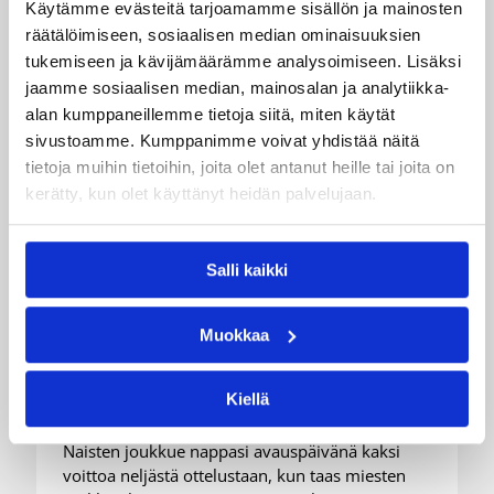
Käytämme evästeitä tarjoamamme sisällön ja mainosten
räätälöimiseen, sosiaalisen median ominaisuuksien
tukemiseen ja kävijämäärämme analysoimiseen. Lisäksi
jaamme sosiaalisen median, mainosalan ja analytiikka-
alan kumppaneillemme tietoja siitä, miten käytät
sivustoamme. Kumppanimme voivat yhdistää näitä
tietoja muihin tietoihin, joita olet antanut heille tai joita on
kerätty, kun olet käyttänyt heidän palvelujaan.
08.08.2026 22:58
3×3
Salli kaikki
Suomea edustavat 3×3-
Muokkaa
joukkueet aloittivat Nordic Cup
-urakkansa Kööpenhaminassa
Kiellä
Naisten joukkue nappasi avauspäivänä kaksi
voittoa neljästä ottelustaan, kun taas miesten