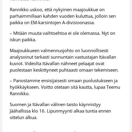
Rannikko uskoo, että nykyinen maajoukkue on
parhaimmillaan kahden vuoden kuluttua, jolloin sen
paikka on EM-karsintojen A-divisioonassa.
– Mitään muuta vaihtoehtoa ei ole olemassa. Nyt on
iskun paikka.
Maajoukkueen valmennusjohto on luonnollisesti
analysoinut tarkasti sunnuntain vastustajan Itävallan
kuviot. Videolta Itävallan nähneet pelaajat ovat
puolestaan keskittyneet puhtaasti omaan tekemiseen.
– Panostamme ensisijaisesti omaan puolustukseen ja
hyökkäykseen. Voitto otetaan sitä kautta, lupaa Teemu
Rannikko.
Suomen ja Itävallan välinen taisto käynnistyy
Jäähallissa klo 16. Lipunmyynti alkaa tuntia ennen
ottelun alkua.