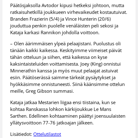
Päätösjaksolla Avtodor kipusi hetkeksi johtoon, mutta
ratkaisuhetkillä joukkueen virhevaikeudet kostautuivat.
Branden Frazierin (5/4) ja Vince Hunterin (20/6)
jouduttua penkin puolelle venäläisten peli sekosi ja
Kataja karkasi Rannikon johdolla voittoon.
– Olen äärimmäisen ylpeä pelaajistani. Puolustus oli
tänään kaikki kaikessa. Keskityimme viimeiset päivät
tähän otteluun ja siihen, että kaikessa on kyse
kaksintaisteluiden voittamisesta. Joey (King) onnistui
Minnerathin kanssa ja myös muut pelaajat astuivat
esiin. Päätöserässä saimme tärkeät pysäytykset ja
hyökkäsimme onnistuneesti. Siinä käänsimme ottelun
meille, Greg Gibson summasi.
Kataja jatkaa Mestarien liigaa ensi tiistaina, kun se
kohtaa Ranskassa lohkon kärkijoukkue Le Mans
Sarthen. Edellinen kohtaaminen päättyi joensuulaisten
yllätysvoittoon 77-76 jatkoajan jälkeen.
Lisätiedot:
Ottelutilastot