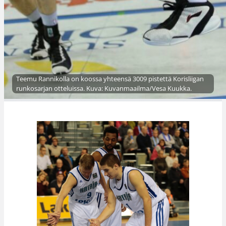
Teemu Rannikolla on koossa yhteensä 3009 pistettä Korisliigan
runkosarjan otteluissa. Kuva: Kuvanmaailma/Vesa Kuukka.