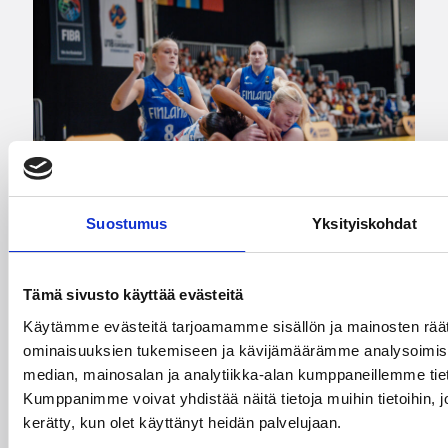
Suostumus
Yksityiskohdat
08.08.2026 22:50
EM-kilpailut
Tämä sivusto käyttää evästeitä
Suomen 18-vuotiaat tytöt
Käytämme evästeitä tarjoamamme sisällön ja mainosten räät
taipui Ranskalle välierässä –
ominaisuuksien tukemiseen ja kävijämäärämme analysoimise
EM-pronssi pelissä
median, mainosalan ja analytiikka-alan kumppaneillemme tiet
Kumppanimme voivat yhdistää näitä tietoja muihin tietoihin, joit
sunnuntaina
kerätty, kun olet käyttänyt heidän palvelujaan.