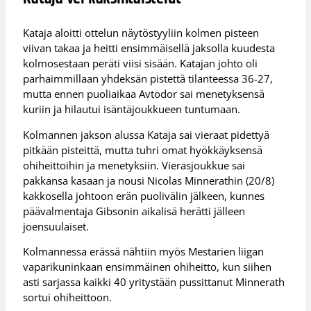
Kataja aloitti ottelun näytöstyyliin kolmen pisteen
viivan takaa ja heitti ensimmäisellä jaksolla kuudesta
kolmosestaan peräti viisi sisään. Katajan johto oli
parhaimmillaan yhdeksän pistettä tilanteessa 36-27,
mutta ennen puoliaikaa Avtodor sai menetyksensä
kuriin ja hilautui isäntäjoukkueen tuntumaan.
Kolmannen jakson alussa Kataja sai vieraat pidettyä
pitkään pisteittä, mutta tuhri omat hyökkäyksensä
ohiheittoihin ja menetyksiin. Vierasjoukkue sai
pakkansa kasaan ja nousi Nicolas Minnerathin (20/8)
kakkosella johtoon erän puolivälin jälkeen, kunnes
päävalmentaja Gibsonin aikalisä herätti jälleen
joensuulaiset.
Kolmannessa erässä nähtiin myös Mestarien liigan
vaparikuninkaan ensimmäinen ohiheitto, kun siihen
asti sarjassa kaikki 40 yritystään pussittanut Minnerath
sortui ohiheittoon.