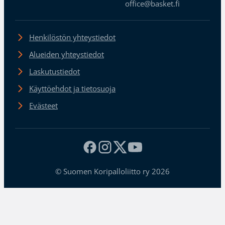
office@basket.fi
Henkilöstön yhteystiedot
Alueiden yhteystiedot
Laskutustiedot
Käyttöehdot ja tietosuoja
Evästeet
© Suomen Koripalloliitto ry 2026