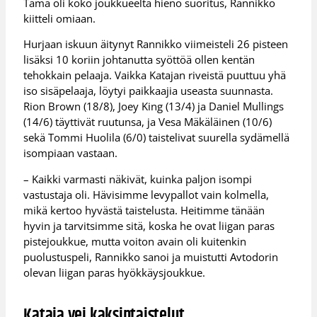
Tämä oli koko joukkueelta hieno suoritus, Rannikko
kiitteli omiaan.
Hurjaan iskuun äitynyt Rannikko viimeisteli 26 pisteen
lisäksi 10 koriin johtanutta syöttöä ollen kentän
tehokkain pelaaja. Vaikka Katajan riveistä puuttuu yhä
iso sisäpelaaja, löytyi paikkaajia useasta suunnasta.
Rion Brown (18/8), Joey King (13/4) ja Daniel Mullings
(14/6) täyttivät ruutunsa, ja Vesa Mäkäläinen (10/6)
sekä Tommi Huolila (6/0) taistelivat suurella sydämellä
isompiaan vastaan.
– Kaikki varmasti näkivät, kuinka paljon isompi
vastustaja oli. Hävisimme levypallot vain kolmella,
mikä kertoo hyvästä taistelusta. Heitimme tänään
hyvin ja tarvitsimme sitä, koska he ovat liigan paras
pistejoukkue, mutta voiton avain oli kuitenkin
puolustuspeli, Rannikko sanoi ja muistutti Avtodorin
olevan liigan paras hyökkäysjoukkue.
Kataja vei kaksintaistelut