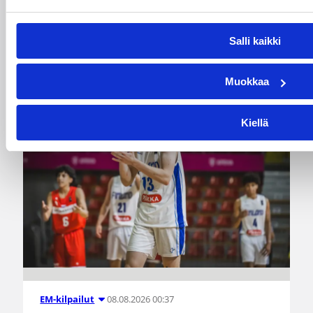
Suomen 18-vuotiaiden tyttöjen tie EM-kisojen
finaaliin katkesi lauantaina, kun Ranska oli
Salli kaikki
välierässä vahvempi lukemin 82–62.
Muokkaa
Kiellä
08.08.2026 00:37
EM-kilpailut