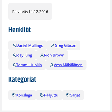
Päivitetty
14.12.2016
Henkilöt
Daniel Mullings
Greg Gibson
Joey King
Rion Brown
Tommi Huolila
Vesa Mäkäläinen
Kategoriat
Korisliiga
Pääjuttu
Sarjat