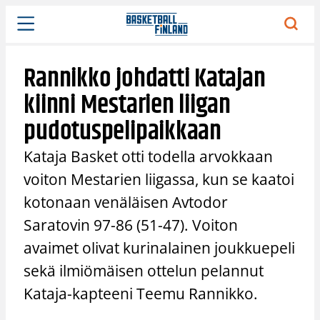
Siirry
sisältöön
Rannikko johdatti Katajan
kiinni Mestarien liigan
pudotuspelipaikkaan
Kataja Basket otti todella arvokkaan
voiton Mestarien liigassa, kun se kaatoi
kotonaan venäläisen Avtodor
Saratovin 97-86 (51-47). Voiton
avaimet olivat kurinalainen joukkuepeli
sekä ilmiömäisen ottelun pelannut
Kataja-kapteeni Teemu Rannikko.