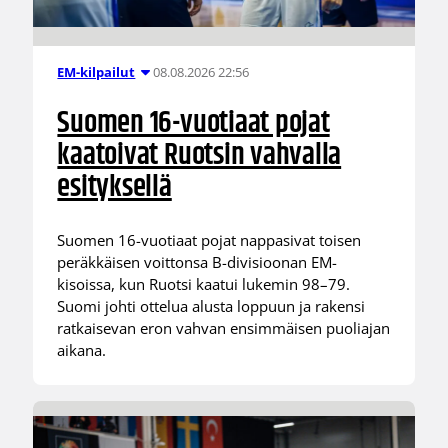
08.08.2026 22:56
EM-kilpailut
Suomen 16-vuotiaat pojat
kaatoivat Ruotsin vahvalla
esityksellä
Suomen 16-vuotiaat pojat nappasivat toisen
peräkkäisen voittonsa B-divisioonan EM-
kisoissa, kun Ruotsi kaatui lukemin 98–79.
Suomi johti ottelua alusta loppuun ja rakensi
ratkaisevan eron vahvan ensimmäisen puoliajan
aikana.