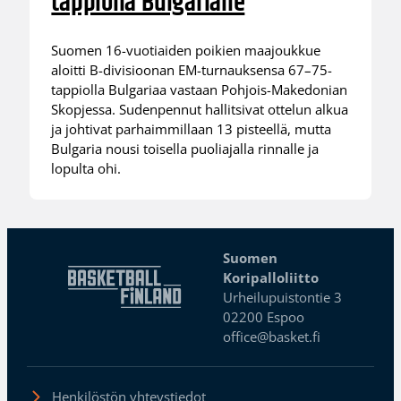
tappiolla Bulgarialle
Suomen 16-vuotiaiden poikien maajoukkue
aloitti B-divisioonan EM-turnauksensa 67–75-
tappiolla Bulgariaa vastaan Pohjois-Makedonian
Skopjessa. Sudenpennut hallitsivat ottelun alkua
ja johtivat parhaimmillaan 13 pisteellä, mutta
Bulgaria nousi toisella puoliajalla rinnalle ja
lopulta ohi.
Suomen
Koripalloliitto
Urheilupuistontie 3
02200 Espoo
office@basket.fi
Henkilöstön yhteystiedot