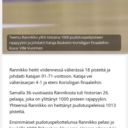
Teemu Rannikko ylitti tiistaina 1000 pudotuspelipisteen
rajapyykin ja johdatti Kataja Basketin Korisliigan finaaleihin.
Kuva: Ville Vuorinen
Rannikko heitti viidennessä välierässä 18 pistettä ja
johdatti Katajan 91-71-voittoon. Kataja vei
välieräsarjan 4-1 ja eteni Korisliigan finaaleihin.
Samalla 36-vuotiaasta Rannikosta tuli historian 26.
pelaaja, joka on ylittänyt 1000 pisteen rajapyykin.
Yhteensä Rannikko on heittänyt pudotuspeleissä 1013
pistettä.
Ensimmäiset pudotuspeliottelunsa Rannikko pelasi jo