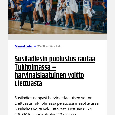
06.08.2026 21:44
Maaottelu
Susiladiesin puolustus rautaa
Tukholmassa –
harvinaislaatuinen voitto
Liettuasta
Susiladies nappasi harvinaislaatuisen voiton
Liettuasta Tukholmassa pelatussa maaottelussa.
Susiladies voitti vakuuttavasti Liettuan 81-70
(48-36) Elina Aarnisalon 22 pisteen