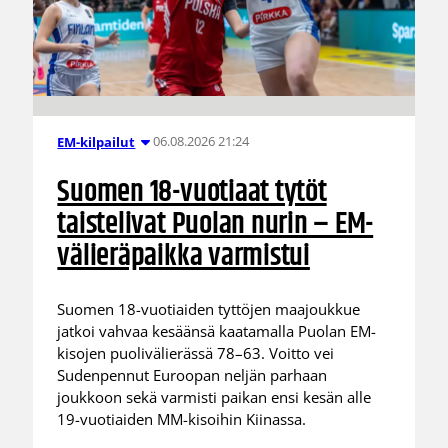
06.08.2026 21:24
EM-kilpailut
Suomen 18-vuotiaat tytöt
taistelivat Puolan nurin – EM-
välieräpaikka varmistui
Suomen 18-vuotiaiden tyttöjen maajoukkue
jatkoi vahvaa kesäänsä kaatamalla Puolan EM-
kisojen puolivälierässä 78–63. Voitto vei
Sudenpennut Euroopan neljän parhaan
joukkoon sekä varmisti paikan ensi kesän alle
19-vuotiaiden MM-kisoihin Kiinassa.