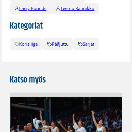
Larry Pounds
Teemu Rannikko
Kategoriat
Korisliiga
Pääjuttu
Sarjat
Katso myös