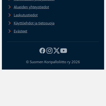
Alueiden yhteystiedot
Laskutustiedot
Käyttöehdot ja tietosuoja
Evästeet
© Suomen Koripalloliitto ry 2026