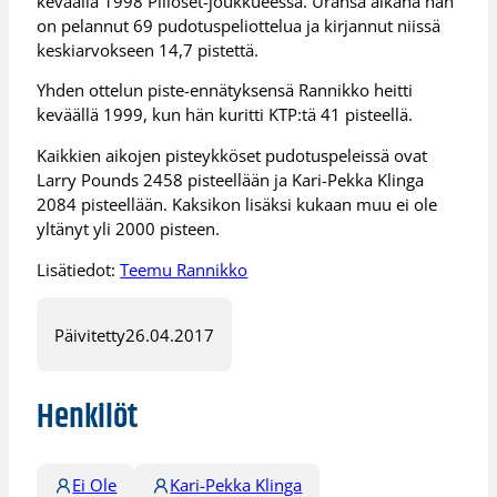
keväällä 1998 Piiloset-joukkueessa. Uransa aikana hän
on pelannut 69 pudotuspeliottelua ja kirjannut niissä
keskiarvokseen 14,7 pistettä.
Yhden ottelun piste-ennätyksensä Rannikko heitti
keväällä 1999, kun hän kuritti KTP:tä 41 pisteellä.
Kaikkien aikojen pisteykköset pudotuspeleissä ovat
Larry Pounds 2458 pisteellään ja Kari-Pekka Klinga
2084 pisteellään. Kaksikon lisäksi kukaan muu ei ole
yltänyt yli 2000 pisteen.
Lisätiedot:
Teemu Rannikko
Päivitetty
26.04.2017
Henkilöt
Ei Ole
Kari-Pekka Klinga