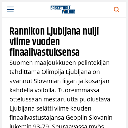
Siirry
sisältöön
Rannikon Ljubljana nuiji
viime vuoden
finaalivastuksensa
Suomen maajoukkueen pelintekijän
tähdittämä Olimpija Ljubljana on
avannut Slovenian liigan jatkosarjan
kahdella voitolla. Tuoreimmassa
ottelussaan mestaruutta puolustava
Ljubljana selätti viime kauden
finaalivastustajansa Geoplin Slovanin
lukemin 93-79. Seuraavassa myös