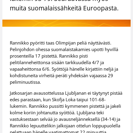
muita suomalaissähkeitä Euroopasta.
Rannikko pyöritti taas Olimpijan peliä näyttävästi.
Pelinjohdon ohessa suomalaistakamies upotti hyvillä
prosenteilla 17 pistettä. Rannikko pisti
pelitilanneheittonsa sisään tarkkuudella 4/7 ja
vapaaheittonsa 6/6. Syöttöjä hänelle kirjattiin neljä ja
kohdistuneita virheitä peräti yhdeksän vajaassa 29
peliminuutissa.
Jatkosarjan avausottelussa Ljubljanan ei täytynyt pistää
edes parastaan, kun Skofja Loka taipui 101-68-
lukemin. Rannikko pussitti kymmenen pistettä ja jakeli
kolme koriin johtanutta syöttöä. Ljubljana teki
vastuksestaan selvää jo avausneljänneksellä (34-14) ja
Rannikko lepuuttelikin jalkojaan ottelun loppupuolella
pelattuaan hänelle vaatimattomat 22 minuuttia.