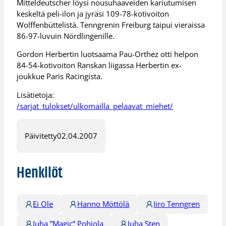
Mitteldeutscher löysi nousuhaaveiden kariutumisen
keskeltä peli-ilon ja jyräsi 109-78-kotivoiton
Wolffenbüttelistä. Tenngrenin Freiburg taipui vieraissa
86-97-luvuin Nördlingenille.
Gordon Herbertin luotsaama Pau-Orthez otti helpon
84-54-kotivoiton Ranskan liigassa Herbertin ex-
joukkue Paris Racingista.
Lisätietoja:
/sarjat_tulokset/ulkomailla_pelaavat_miehet/
Päivitetty
02.04.2007
Henkilöt
Ei Ole
Hanno Möttölä
Iiro Tenngren
Juha ”Magic” Pohjola
Juha Sten