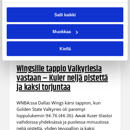
Salli kaikki
Muokkaa
Kiellä
08.08.2026 08:54
Suomalaiset ulkomailla
Wingsille tappio Valkyriesia
vastaan – Kuier neljä pistettä
ja kaksi torjuntaa
WNBA:ssa Dallas Wings kärsi tappion, kun
Golden State Valkyries oli parempi
loppulukemin 94-76 (44-36). Awak Kuier tilastoi
vaihdoissa yhdeksässä ja puolessa minuutissa
neljä pistettä, yhden levypallon ja kaksi