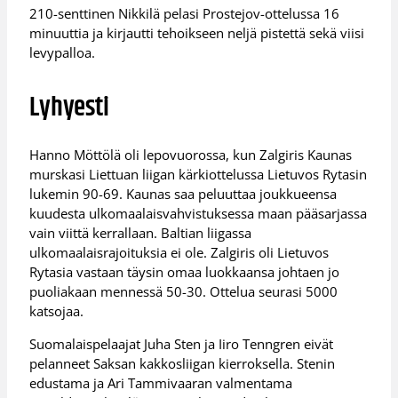
210-senttinen Nikkilä pelasi Prostejov-ottelussa 16
minuuttia ja kirjautti tehoikseen neljä pistettä sekä viisi
levypalloa.
Lyhyesti
Hanno Möttölä oli lepovuorossa, kun Zalgiris Kaunas
murskasi Liettuan liigan kärkiottelussa Lietuvos Rytasin
lukemin 90-69. Kaunas saa peluuttaa joukkueensa
kuudesta ulkomaalaisvahvistuksessa maan pääsarjassa
vain viittä kerrallaan. Baltian liigassa
ulkomaalaisrajoituksia ei ole. Zalgiris oli Lietuvos
Rytasia vastaan täysin omaa luokkaansa johtaen jo
puoliakaan mennessä 50-30. Ottelua seurasi 5000
katsojaa.
Suomalaispelaajat Juha Sten ja Iiro Tenngren eivät
pelanneet Saksan kakkosliigan kierroksella. Stenin
edustama ja Ari Tammivaaran valmentama