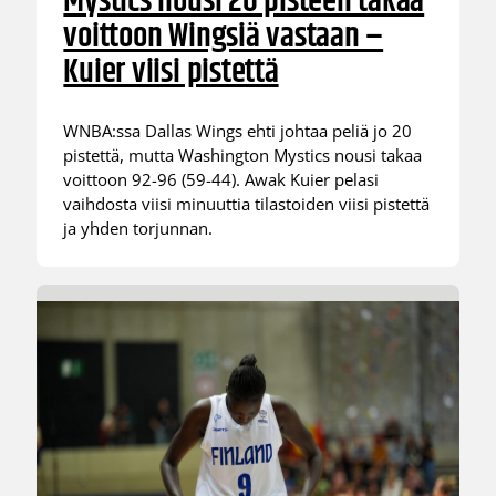
Mystics nousi 20 pisteen takaa
voittoon Wingsiä vastaan –
Kuier viisi pistettä
WNBA:ssa Dallas Wings ehti johtaa peliä jo 20
pistettä, mutta Washington Mystics nousi takaa
voittoon 92-96 (59-44). Awak Kuier pelasi
vaihdosta viisi minuuttia tilastoiden viisi pistettä
ja yhden torjunnan.