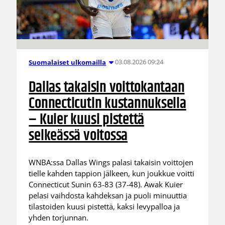
03.08.2026 09:24
Suomalaiset ulkomailla
Dallas takaisin voittokantaan
Connecticutin kustannuksella
– Kuier kuusi pistettä
selkeässä voitossa
WNBA:ssa Dallas Wings palasi takaisin voittojen
tielle kahden tappion jälkeen, kun joukkue voitti
Connecticut Sunin 63-83 (37-48). Awak Kuier
pelasi vaihdosta kahdeksan ja puoli minuuttia
tilastoiden kuusi pistettä, kaksi levypalloa ja
yhden torjunnan.