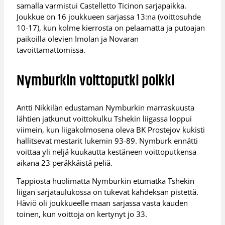
samalla varmistui Castelletto Ticinon sarjapaikka.
Joukkue on 16 joukkueen sarjassa 13:na (voittosuhde
10-17), kun kolme kierrosta on pelaamatta ja putoajan
paikoilla olevien Imolan ja Novaran
tavoittamattomissa.
Nymburkin voittoputki poikki
Antti Nikkilän edustaman Nymburkin marraskuusta
lähtien jatkunut voittokulku Tshekin liigassa loppui
viimein, kun liigakolmosena oleva BK Prostejov kukisti
hallitsevat mestarit lukemin 93-89. Nymburk ennätti
voittaa yli neljä kuukautta kestäneen voittoputkensa
aikana 23 peräkkäistä peliä.
Tappiosta huolimatta Nymburkin etumatka Tshekin
liigan sarjataulukossa on tukevat kahdeksan pistettä.
Häviö oli joukkueelle maan sarjassa vasta kauden
toinen, kun voittoja on kertynyt jo 33.