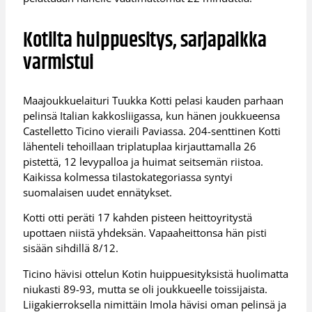
Kotilta huippuesitys, sarjapaikka
varmistui
Maajoukkuelaituri Tuukka Kotti pelasi kauden parhaan
pelinsä Italian kakkosliigassa, kun hänen joukkueensa
Castelletto Ticino vieraili Paviassa. 204-senttinen Kotti
lähenteli tehoillaan triplatuplaa kirjauttamalla 26
pistettä, 12 levypalloa ja huimat seitsemän riistoa.
Kaikissa kolmessa tilastokategoriassa syntyi
suomalaisen uudet ennätykset.
Kotti otti peräti 17 kahden pisteen heittoyritystä
upottaen niistä yhdeksän. Vapaaheittonsa hän pisti
sisään sihdillä 8/12.
Ticino hävisi ottelun Kotin huippuesityksistä huolimatta
niukasti 89-93, mutta se oli joukkueelle toissijaista.
Liigakierroksella nimittäin Imola hävisi oman pelinsä ja