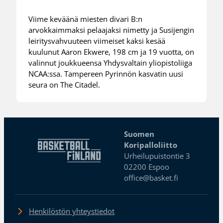
Viime keväänä miesten divari B:n
arvokkaimmaksi pelaajaksi nimetty ja Susijengin
leiritysvahvuuteen viimeiset kaksi kesää
kuulunut Aaron Ekwere, 198 cm ja 19 vuotta, on
valinnut joukkueensa Yhdysvaltain yliopistoliiga
NCAA:ssa. Tampereen Pyrinnön kasvatin uusi
seura on The Citadel.
Suomen
Koripalloliitto
Urheilupuistontie 3
02200 Espoo
office@basket.fi
Henkilöstön yhteystiedot