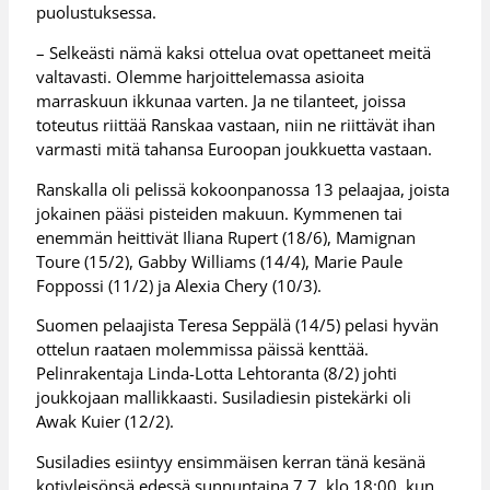
puolustuksessa.
– Selkeästi nämä kaksi ottelua ovat opettaneet meitä
valtavasti. Olemme harjoittelemassa asioita
marraskuun ikkunaa varten. Ja ne tilanteet, joissa
toteutus riittää Ranskaa vastaan, niin ne riittävät ihan
varmasti mitä tahansa Euroopan joukkuetta vastaan.
Ranskalla oli pelissä kokoonpanossa 13 pelaajaa, joista
jokainen pääsi pisteiden makuun. Kymmenen tai
enemmän heittivät Iliana Rupert (18/6), Mamignan
Toure (15/2), Gabby Williams (14/4), Marie Paule
Foppossi (11/2) ja Alexia Chery (10/3).
Suomen pelaajista Teresa Seppälä (14/5) pelasi hyvän
ottelun raataen molemmissa päissä kenttää.
Pelinrakentaja Linda-Lotta Lehtoranta (8/2) johti
joukkojaan mallikkaasti. Susiladiesin pistekärki oli
Awak Kuier (12/2).
Susiladies esiintyy ensimmäisen kerran tänä kesänä
kotiyleisönsä edessä sunnuntaina 7.7. klo 18:00, kun