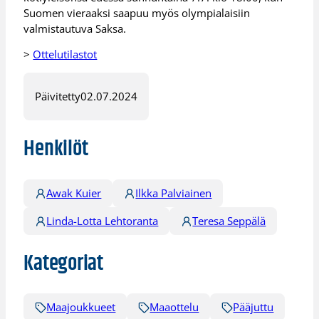
Suomen vieraaksi saapuu myös olympialaisiin
valmistautuva Saksa.
>
Ottelutilastot
Päivitetty
02.07.2024
Henkilöt
Awak Kuier
Ilkka Palviainen
Linda-Lotta Lehtoranta
Teresa Seppälä
Kategoriat
Maajoukkueet
Maaottelu
Pääjuttu