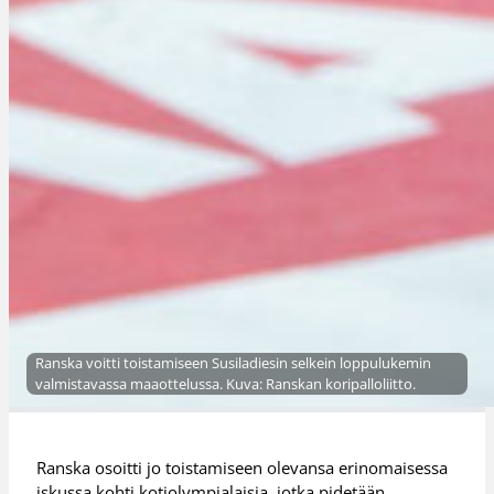
Ranska voitti toistamiseen Susiladiesin selkein loppulukemin
valmistavassa maaottelussa. Kuva: Ranskan koripalloliitto.
Ranska osoitti jo toistamiseen olevansa erinomaisessa
iskussa kohti kotiolympialaisia, jotka pidetään