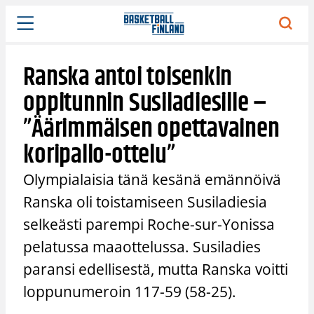
Siirry
sisältöön
Ranska antoi toisenkin
oppitunnin Susiladiesille –
”Äärimmäisen opettavainen
koripallo-ottelu”
Olympialaisia tänä kesänä emännöivä
Ranska oli toistamiseen Susiladiesia
selkeästi parempi Roche-sur-Yonissa
pelatussa maaottelussa. Susiladies
paransi edellisestä, mutta Ranska voitti
loppunumeroin 117-59 (58-25).