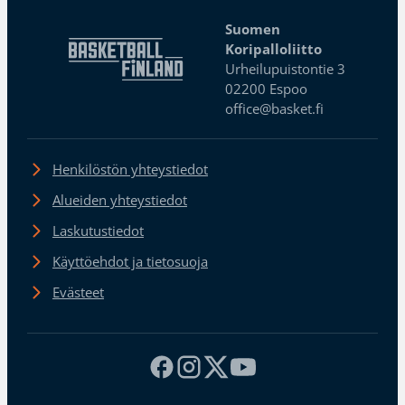
Suomen
Koripalloliitto
Urheilupuistontie 3
02200 Espoo
office@basket.fi
Henkilöstön yhteystiedot
Alueiden yhteystiedot
Laskutustiedot
Käyttöehdot ja tietosuoja
Evästeet