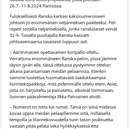
26.7.-11.8.2024 Pariisissa.
Tuloksellisesti Ranska karkasi kaksinumeroiseen
johtoon jo ensimmäisen neljänneksen päätteeksi. Peli
repesi toisella neljänneksellä, jonka ranskalaiset veivät
32-9. Toisella puoliajalla Ranska kasvatti
johtoasemaansa tasaisesti loppuun asti.
– Äärimmäisen opettavainen koripallo-ottelu.
Verrattuna ensimmäiseen Ranska-peliin, jossa jäimme
täysin jyrän alle, tässä ottelussa pystyimme ottelun
aikana parantamaan meidän pelaamista. Etenkin
saimme tuotettua huomattavasti laadukkaampia
korintekopaikkoja, mitä pidemmälle ottelu eteni. Asiat,
joita on harjoiteltu ja painotettu, alkoivat toimimaan,
Suomen päävalmentaja Ilkka Palviainen aloitti.
– Numerot on totta kai rumat. Tämä on siinä mielessä
kovaa oppia meidän pelaajillemme siitä, millaisella
tempolla ja tilannekovuudella tuon tason joukkuetta
vastaan pitää pelata sekä hyökkäyksessä että