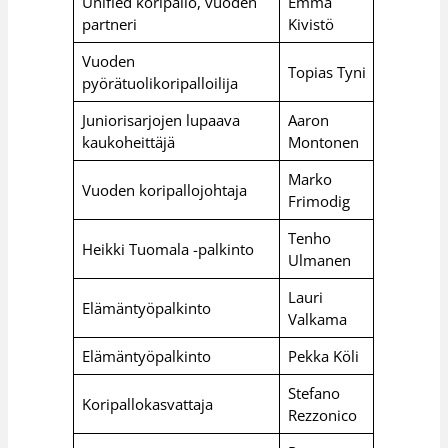
Unified koripallo, vuoden
Emma
partneri
Kivistö
Vuoden
Topias Tyni
pyörätuolikoripalloilija
Juniorisarjojen lupaava
Aaron
kaukoheittäjä
Montonen
Marko
Vuoden koripallojohtaja
Frimodig
Tenho
Heikki Tuomala -palkinto
Ulmanen
Lauri
Elämäntyöpalkinto
Valkama
Elämäntyöpalkinto
Pekka Köli
Stefano
Koripallokasvattaja
Rezzonico