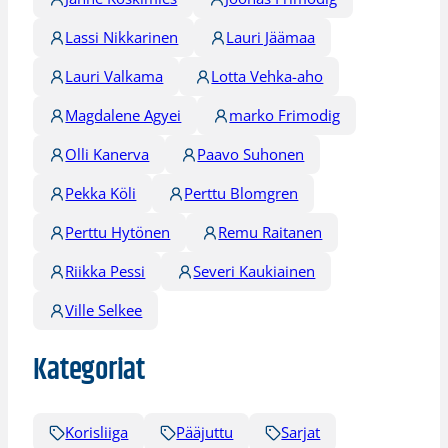
Lassi Nikkarinen
Lauri Jäämaa
Lauri Valkama
Lotta Vehka-aho
Magdalene Agyei
marko Frimodig
Olli Kanerva
Paavo Suhonen
Pekka Köli
Perttu Blomgren
Perttu Hytönen
Remu Raitanen
Riikka Pessi
Severi Kaukiainen
Ville Selkee
Kategoriat
Korisliiga
Pääjuttu
Sarjat