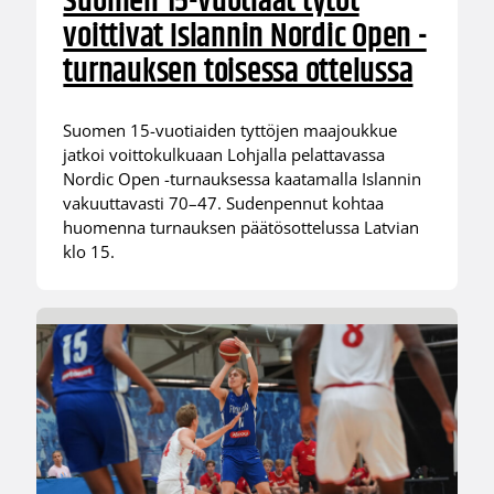
Suomen 15-vuotiaat tytöt
voittivat Islannin Nordic Open -
turnauksen toisessa ottelussa
Suomen 15-vuotiaiden tyttöjen maajoukkue
jatkoi voittokulkuaan Lohjalla pelattavassa
Nordic Open -turnauksessa kaatamalla Islannin
vakuuttavasti 70–47. Sudenpennut kohtaa
huomenna turnauksen päätösottelussa Latvian
klo 15.