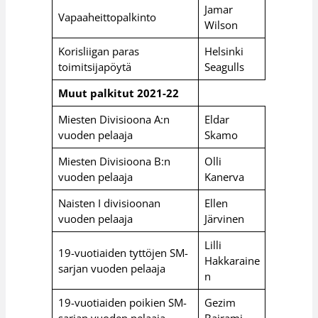
Jamar
Vapaaheittopalkinto
Wilson
Korisliigan paras
Helsinki
toimitsijapöytä
Seagulls
Muut palkitut 2021-22
Miesten Divisioona A:n
Eldar
vuoden pelaaja
Skamo
Miesten Divisioona B:n
Olli
vuoden pelaaja
Kanerva
Naisten I divisioonan
Ellen
vuoden pelaaja
Järvinen
Lilli
19-vuotiaiden tyttöjen SM-
Hakkaraine
sarjan vuoden pelaaja
n
19-vuotiaiden poikien SM-
Gezim