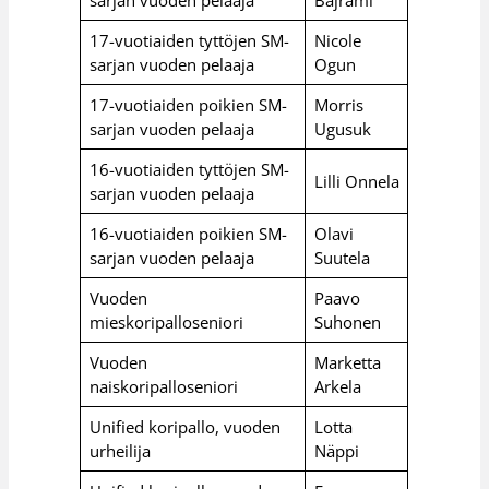
sarjan vuoden pelaaja
Bajrami
17-vuotiaiden tyttöjen SM-
Nicole
sarjan vuoden pelaaja
Ogun
17-vuotiaiden poikien SM-
Morris
sarjan vuoden pelaaja
Ugusuk
16-vuotiaiden tyttöjen SM-
Lilli Onnela
sarjan vuoden pelaaja
16-vuotiaiden poikien SM-
Olavi
sarjan vuoden pelaaja
Suutela
Vuoden
Paavo
mieskoripalloseniori
Suhonen
Vuoden
Marketta
naiskoripalloseniori
Arkela
Unified koripallo, vuoden
Lotta
urheilija
Näppi