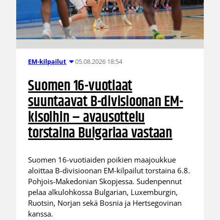
05.08.2026 18:54
EM-kilpailut
Suomen 16-vuotiaat
suuntaavat B-divisioonan EM-
kisoihin – avausottelu
torstaina Bulgariaa vastaan
Suomen 16-vuotiaiden poikien maajoukkue
aloittaa B-divisioonan EM-kilpailut torstaina 6.8.
Pohjois-Makedonian Skopjessa. Sudenpennut
pelaa alkulohkossa Bulgarian, Luxemburgin,
Ruotsin, Norjan sekä Bosnia ja Hertsegovinan
kanssa.