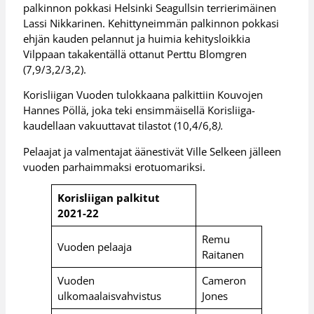
palkinnon pokkasi Helsinki Seagullsin terrierimäinen
Lassi Nikkarinen. Kehittyneimmän palkinnon pokkasi
ehjän kauden pelannut ja huimia kehitysloikkia
Vilppaan takakentällä ottanut Perttu Blomgren
(7,9/3,2/3,2).
Korisliigan Vuoden tulokkaana palkittiin Kouvojen
Hannes Pöllä, joka teki ensimmäisellä Korisliiga-
kaudellaan vakuuttavat tilastot (10,4/6,8
).
Pelaajat ja valmentajat äänestivät Ville Selkeen jälleen
vuoden parhaimmaksi erotuomariksi.
Korisliigan palkitut
2021-22
Remu
Vuoden pelaaja
Raitanen
Vuoden
Cameron
ulkomaalaisvahvistus
Jones