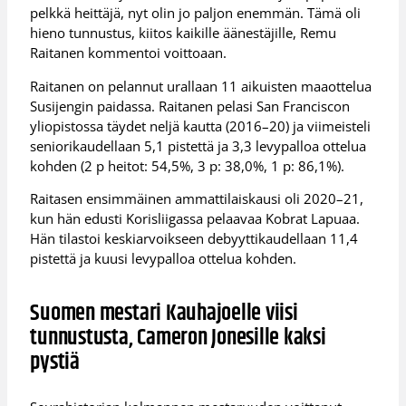
pelkkä heittäjä, nyt olin jo paljon enemmän. Tämä oli
hieno tunnustus, kiitos kaikille äänestäjille, Remu
Raitanen kommentoi voittoaan.
Raitanen on pelannut urallaan 11 aikuisten maaottelua
Susijengin paidassa. Raitanen pelasi San Franciscon
yliopistossa täydet neljä kautta (2016–20) ja viimeisteli
seniorikaudellaan 5,1 pistettä ja 3,3 levypalloa ottelua
kohden (2 p heitot: 54,5%, 3 p: 38,0%, 1 p: 86,1%).
Raitasen ensimmäinen ammattilaiskausi oli 2020–21,
kun hän edusti Korisliigassa pelaavaa Kobrat Lapuaa.
Hän tilastoi keskiarvoikseen debyyttikaudellaan 11,4
pistettä ja kuusi levypalloa ottelua kohden.
Suomen mestari Kauhajoelle viisi
tunnustusta, Cameron Jonesille kaksi
pystiä