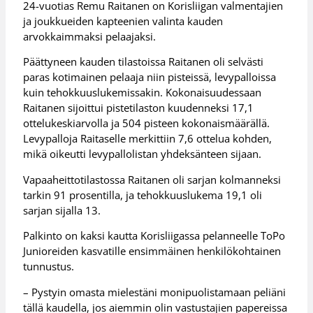
24-vuotias Remu Raitanen on Korisliigan valmentajien
ja joukkueiden kapteenien valinta kauden
arvokkaimmaksi pelaajaksi.
Päättyneen kauden tilastoissa Raitanen oli selvästi
paras kotimainen pelaaja niin pisteissä, levypalloissa
kuin tehokkuuslukemissakin. Kokonaisuudessaan
Raitanen sijoittui pistetilaston kuudenneksi 17,1
ottelukeskiarvolla ja 504 pisteen kokonaismäärällä.
Levypalloja Raitaselle merkittiin 7,6 ottelua kohden,
mikä oikeutti levypallolistan yhdeksänteen sijaan.
Vapaaheittotilastossa Raitanen oli sarjan kolmanneksi
tarkin 91 prosentilla, ja tehokkuuslukema 19,1 oli
sarjan sijalla 13.
Palkinto on kaksi kautta Korisliigassa pelanneelle ToPo
Junioreiden kasvatille ensimmäinen henkilökohtainen
tunnustus.
– Pystyin omasta mielestäni monipuolistamaan peliäni
tällä kaudella, jos aiemmin olin vastustajien papereissa