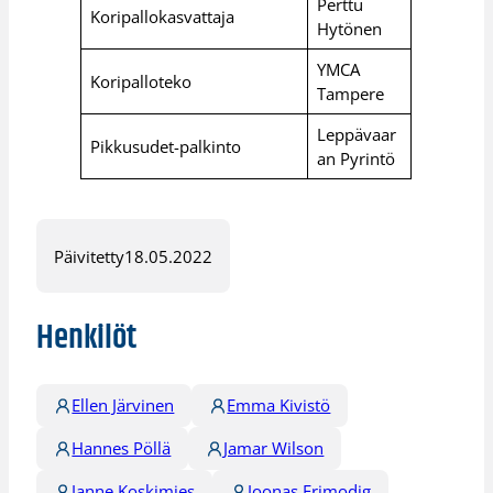
Perttu
Koripallokasvattaja
Hytönen
YMCA
Koripalloteko
Tampere
Leppävaar
Pikkusudet-palkinto
an Pyrintö
Päivitetty
18.05.2022
Henkilöt
Ellen Järvinen
Emma Kivistö
Hannes Pöllä
Jamar Wilson
Janne Koskimies
Joonas Frimodig