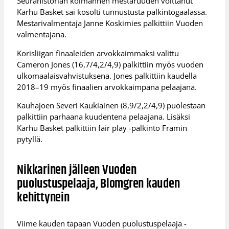
Seurahistorian kolmannen mestaruuden voittanut
Karhu Basket sai kosolti tunnustusta palkintogaalassa.
Mestarivalmentaja Janne Koskimies palkittiin Vuoden
valmentajana.
Korisliigan finaaleiden arvokkaimmaksi valittu
Cameron Jones (16,7/4,2/4,9) palkittiin myös vuoden
ulkomaalaisvahvistuksena. Jones palkittiin kaudella
2018–19 myös finaalien arvokkaimpana pelaajana.
Kauhajoen Severi Kaukiainen (8,9/2,2/4,9) puolestaan
palkittiin parhaana kuudentena pelaajana. Lisäksi
Karhu Basket palkittiin fair play -palkinto Framin
pytyllä.
Nikkarinen jälleen Vuoden
puolustuspelaaja, Blomgren kauden
kehittynein
Viime kauden tapaan Vuoden puolustuspelaaja -