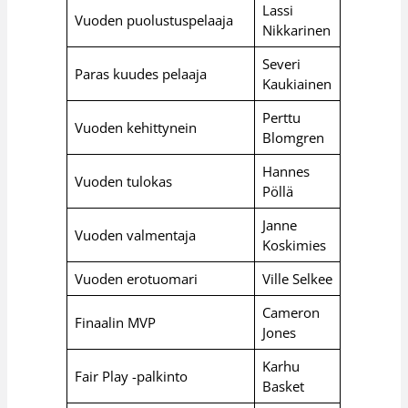
Lassi
Vuoden puolustuspelaaja
Nikkarinen
Severi
Paras kuudes pelaaja
Kaukiainen
Perttu
Vuoden kehittynein
Blomgren
Hannes
Vuoden tulokas
Pöllä
Janne
Vuoden valmentaja
Koskimies
Vuoden erotuomari
Ville Selkee
Cameron
Finaalin MVP
Jones
Karhu
Fair Play -palkinto
Basket