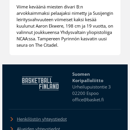
Viime keväänä miesten divari B:n
arvokkaimmaksi pelaajaksi nimetty ja Susijengin
leiritysvahvuuteen viimeiset kaksi kesää
kuulunut Aaron Ekwere, 198 cm ja 19 vuotta, on
valinnut joukkueensa Yhdysvaltain yliopistoliiga
NCAA:ssa. Tampereen Pyrinnön kasvatin uusi
seura on The Citadel.
Suomen
Koripalloliitto
Urheilupuistontie 3
02200 Espoo
office@basket.fi
Henkilöstön yhteystiedot
Alueiden yhteystiedot