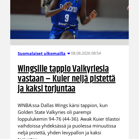
08.08.2026 08:54
Suomalaiset ulkomailla
Wingsille tappio Valkyriesia
vastaan – Kuier neljä pistettä
ja kaksi torjuntaa
WNBA:ssa Dallas Wings kärsi tappion, kun
Golden State Valkyries oli parempi
loppulukemin 94-76 (44-36). Awak Kuier tilastoi
vaihdoissa yhdeksässä ja puolessa minuutissa
neljä pistettä, yhden levypallon ja kaksi