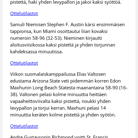
pistettä, haki yhden levypallon ja jakoi kaksi syöttöä.
Ottelutilastot
Samuli Niemisen Stephen F. Austin kärsi ensimmäisen
tappionsa, kun Miami osoittautui liian kovaksi
numeroin 58-96 (32-53). Nieminen kirjautti
aloitusviisikossa kaksi pistettä ja yhden torjunnan
kahdeksassa minuutissa.
Ottelutilastot
Viikon suomalaiskamppailussa Elias Valtosen
edustama Arizona State veti pidemmän korren Edon
Maxhunin Long Beach Statesta maanantaina 58-90 (16-
38). Valtonen pelasi kolme minuuttia heittäen
vapaaheittoviivalta kaksi pistettä, noukki yhden
levypallon ja torjui kerran. Maxhuni pelasi 14
minuuttia keräten kolme pistettä ja yhden syötön.
Ottelutilastot
Andre Gustavsonin Richmond voitti St. Francis