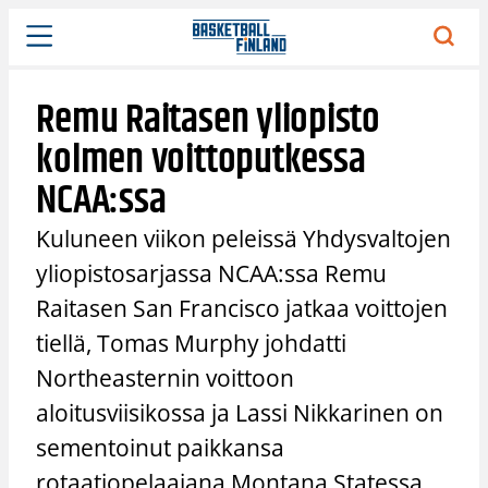
Siirry
sisältöön
Remu Raitasen yliopisto
kolmen voittoputkessa
NCAA:ssa
Kuluneen viikon peleissä Yhdysvaltojen
yliopistosarjassa NCAA:ssa Remu
Raitasen San Francisco jatkaa voittojen
tiellä, Tomas Murphy johdatti
Northeasternin voittoon
aloitusviisikossa ja Lassi Nikkarinen on
sementoinut paikkansa
rotaatiopelaajana Montana Statessa.