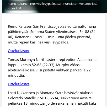
Remu Raitanen repi viisi levypalloa San Franciscon voittopelissä.
Kuva: USF.
Remu Raitasen San Francisco jatkaa voittamattomana
päihitettyään Sonoma Staten ylivoimaisesti 54-88 (24-
46). Raitanen uurasti 11 minuuttia jääden pisteittä,
mutta repien käsiinsä viisi levypalloa.
Ottelutilastot
Tomas Murphyn Northeastern repi voiton Alabamasta
loppulukemin 52-68 (22-33). Murphy väänsi
aloitusviisikossa viisi pistettä viihtyen parketilla 22
minuuttia.
Ottelutilastot
Lassi Nikkarinen ja Montana State hävisivät niukasti
Colorado Statelle 77-81 (32-34). Nikkarinen ansaitsi
peliaikaa 13 minuuttia, joiden aikana hän nakutti kaksi