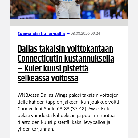
03.08.2026 09:24
Suomalaiset ulkomailla
Dallas takaisin voittokantaan
Connecticutin kustannuksella
– Kuier kuusi pistettä
selkeässä voitossa
WNBA:ssa Dallas Wings palasi takaisin voittojen
tielle kahden tappion jälkeen, kun joukkue voitti
Connecticut Sunin 63-83 (37-48). Awak Kuier
pelasi vaihdosta kahdeksan ja puoli minuuttia
tilastoiden kuusi pistettä, kaksi levypalloa ja
yhden torjunnan.