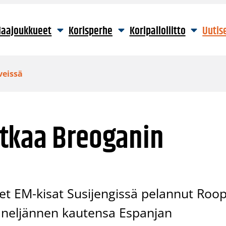
aajoukkueet
Korisperhe
Koripalloliitto
Uutis
veissä
tkaa Breoganin
det EM-kisat Susijengissä pelannut Roo
jo neljännen kautensa Espanjan