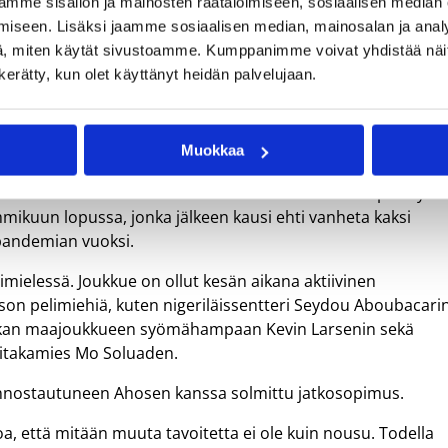
mme sisällön ja mainosten räätälöimiseen, sosiaalisen median
iseen. Lisäksi jaamme sosiaalisen median, mainosalan ja analy
, miten käytät sivustoamme. Kumppanimme voivat yhdistää näitä t
n kerätty, kun olet käyttänyt heidän palvelujaan.
en kauteen tähtäimessään sarjanousu Espanjan liigaan. Kuva: Ville Vuorinen
Muokkaa
uekauteen nousutavoite silmissään. Ahosen kausi päättyi
ikuun lopussa, jonka jälkeen kausi ehti vanheta kaksi
pandemian vuoksi.
ielessä. Joukkue on ollut kesän aikana aktiivinen
son pelimiehiä, kuten nigeriläissentteri Seydou Aboubacarin
anskan maajoukkueen syömähampaan Kevin Larsenin sekä
ttitakamies Mo Soluaden.
nnostautuneen Ahosen kanssa solmittu jatkosopimus.
, että mitään muuta tavoitetta ei ole kuin nousu. Todella