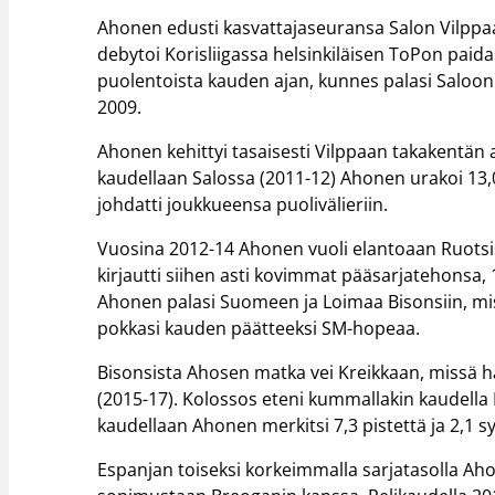
Ahonen edusti kasvattajaseuransa Salon Vilppa
debytoi Korisliigassa helsinkiläisen ToPon paid
puolentoista kauden ajan, kunnes palasi Saloon j
2009.
Ahonen kehittyi tasaisesti Vilppaan takakentän a
kaudellaan Salossa (2011-12) Ahonen urakoi 13,0 
johdatti joukkueensa puolivälieriin.
Vuosina 2012-14 Ahonen vuoli elantoaan Ruotsis
kirjautti siihen asti kovimmat pääsarjatehonsa, 
Ahonen palasi Suomeen ja Loimaa Bisonsiin, missä
pokkasi kauden päätteeksi SM-hopeaa.
Bisonsista Ahosen matka vei Kreikkaan, missä 
(2015-17). Kolossos eteni kummallakin kaudella 
kaudellaan Ahonen merkitsi 7,3 pistettä ja 2,1 
Espanjan toiseksi korkeimmalla sarjatasolla A