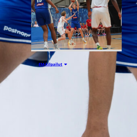
05.08.2026 18:54
EM-kilpailut
Suomen 16-
vuotiaat
suuntaavat B-
divisioonan