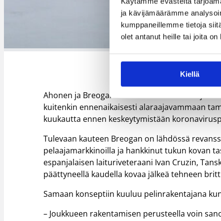
Käytämme evästeitä tarjoama
ja kävijämäärämme analysoim
kumppaneillemme tietoja siitä
olet antanut heille tai joita o
Roope Ahonen lähtee uute
Kiellä
Ahonen ja Breogan lähtivät 2019–20-seurajoukk
kuitenkin ennenaikaisesti alaraajavammaan tamm
kuukautta ennen keskeytymistään koronavirus
Tulevaan kauteen Breogan on lähdössä revanssim
pelaajamarkkinoilla ja hankkinut tukun kovan ta
espanjalaisen laituriveteraani Ivan Cruzin, T
päättyneellä kaudella kovaa jälkeä tehneen bri
Samaan konseptiin kuuluu pelinrakentajana ku
– Joukkueen rakentamisen perusteella voin sanoa