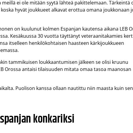
a meillä ei ole mitään syytä lähteä pakittelemaan. Tärkeintä 
e, koska hyvät joukkueet alkavat erottua omana joukkonaan j
. Ahonen on kuulunut kolmen Espanjan kautensa aikana LEB O
eissa. Kesäkuussa 30 vuotta täyttänyt veteraanitakamies ker
ensa itselleen henkilökohtaisen haasteen kärkijoukkueen
semassa.
tenkin tammikuisen loukkaantumisen jälkeen se olisi kruunu
 LEB Orossa antaisi tilaisuuden mitata omaa tasoa maanosan
ikalta. Puolison kanssa ollaan nautittu niin maasta kuin se
Espanjan konkariksi