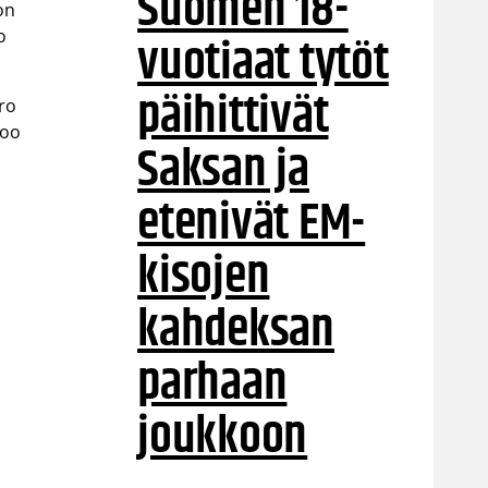
Suomen 18-
on
o
vuotiaat tytöt
päihittivät
ro
too
Saksan ja
etenivät EM-
kisojen
kahdeksan
n
parhaan
joukkoon