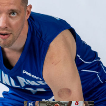
toisessa
ottelussa
Suomen 15-vuotiaiden tyttöjen
maajoukkue jatkoi
voittokulkuaan Lohjalla
pelattavassa Nordic Open -
turnauksessa kaatamalla
Islannin vakuuttavasti 70–47.
Sudenpennut kohtaa huomenna
turnauksen päätösottelussa
Latvian klo 15.