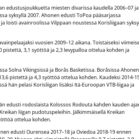
an edustusjoukkuetta miesten divarissa kaudella 2006–07 ja
assa syksyllä 2007. Ahonen edusti ToPoa pääsarjassa
a loisti avainroolissa Vilppaan noustessa Korisliigaan syksy
vainpelaajaksi vuosien 2009–12 aikana. Toistaiseksi viimeise
pistettä, 3,1 syöttöä ja 2,3 levypalloa ottelua kohden ja
sa Solna Vikingsissä ja Borås Basketissa. Boråsissa Ahone
13,6 pistettä ja 4,3 syöttöä ottelua kohden. Kaudeksi 2014-1
 hän pelasi Korisliigan lisäksi Itä-Euroopan VTB-liigaa ja
hän edusti rodoslaista Kolossos Rodouta kahden kauden aja
Kreikan liigan pudotuspeleihin. Jälkimmäisellä Kreikan
syöttöä ottelua kohden.
honen edusti Ourensea 2017–18 ja Oviedoa 2018-19 ennen