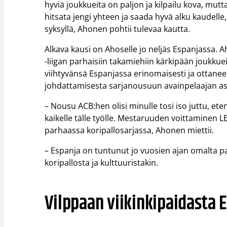
hyviä joukkueita on paljon ja kilpailu kova, mutt
hitsata jengi yhteen ja saada hyvä alku kaudell
syksyllä, Ahonen pohtii tulevaa kautta.
Alkava kausi on Ahoselle jo neljäs Espanjassa
-liigan parhaisiin takamiehiin kärkipään joukku
viihtyvänsä Espanjassa erinomaisesti ja ottane
johdattamisesta sarjanousuun avainpelaajan a
– Nousu ACB:hen olisi minulle tosi iso juttu, e
kaikelle tälle työlle. Mestaruuden voittaminen
parhaassa koripallosarjassa, Ahonen miettii.
– Espanja on tuntunut jo vuosien ajan omalta pa
koripallosta ja kulttuuristakin.
Vilppaan viikinkipaidasta 