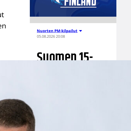
ut
en
Nuorten PM-kilpailut
05.08.2026 20:08
Suomen 15-
vuotiaat tytöt
voittivat
Islannin
Nordic Open -
turnauksen