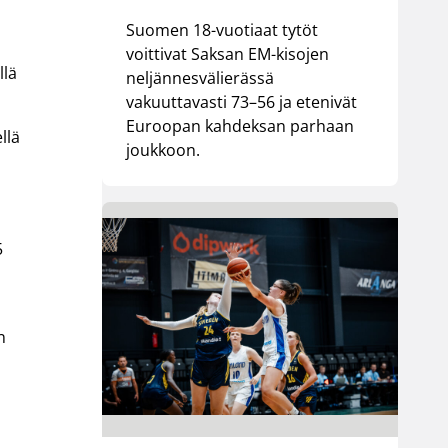
Suomen 18-vuotiaat tytöt
voittivat Saksan EM-kisojen
llä
neljännesvälierässä
vakuuttavasti 73–56 ja etenivät
Euroopan kahdeksan parhaan
llä
joukkoon.
n
5
n