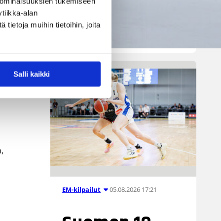
 ominaisuuksien tukemiseen
Luxemburgin, Ruotsin, Norjan
tiikka-alan
sekä Bosnia ja Hertsegovinan
ietoja muihin tietoihin, joita
kanssa.
 / Susijengi.
Salli kaikki
,
05.08.2026 17:21
EM-kilpailut