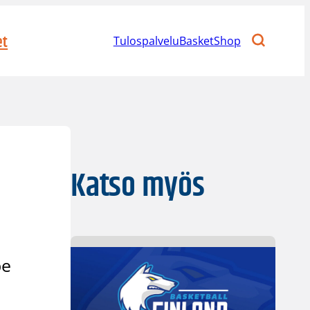
et
Tulospalvelu
BasketShop
Katso myös
pe