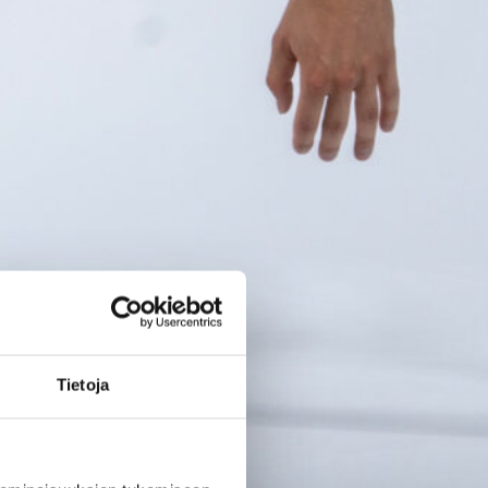
EM-kisoihin –
avausottelu
torstaina
Bulgariaa
vastaan
Suomen 16-vuotiaiden poikien
maajoukkue aloittaa B-
divisioonan EM-kilpailut
Tietoja
torstaina 6.8. Pohjois-
Makedonian Skopjessa.
Sudenpennut pelaa
alkulohkossa Bulgarian,