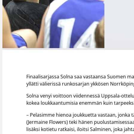
Finaalisarjassa Solna saa vastaansa Suomen ma
yllätti välierissä runkosarjan ykkösen Norrköpin
Solna venyi voittoon viidennessä Uppsala-ottelu
kokea loukkaantumisia enemmän kuin tarpeeksi
– Pelasimme hienoa joukkuetta vastaan, jonka tä
(Jermaine Flowers) teki hänen puolustamisessaa
lisäksi kotietu ratkaisi, iloitsi Salminen, joka 