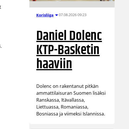
t
07.08.2026 09:23
Korisliiga
Daniel Dolenc
KTP-Basketin
.
haaviin
Dolenc on rakentanut pitkän
ammattilaisuran Suomen lisäksi
Ranskassa, Itävallassa,
Liettuassa, Romaniassa,
Bosniassa ja viimeksi Islannissa.