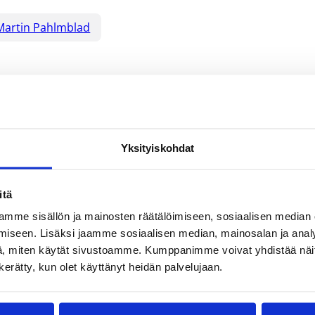
Martin Pahlmblad
Yksityiskohdat
itä
mme sisällön ja mainosten räätälöimiseen, sosiaalisen median
iseen. Lisäksi jaamme sosiaalisen median, mainosalan ja analy
, miten käytät sivustoamme. Kumppanimme voivat yhdistää näitä t
n kerätty, kun olet käyttänyt heidän palvelujaan.