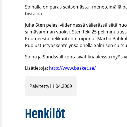
Solnalla on paras seitsemästä –menetelmällä pel
tiistaina.
Juha Sten pelasi viidennessä välierässä siitä hu
silmävamman vuoksi. Sten teki 25 peliminuutissaan
Kuumeesta pelikuntoon toipunut Martin Pahlmbla
Puolustustyöskentelynsä ohella Salmisen suitsu
Solna ja Sundsvall kohtasivat finaaleissa myös 
Lisätietoja:
http://www.basket.se/
Päivitetty
11.04.2009
Henkilöt