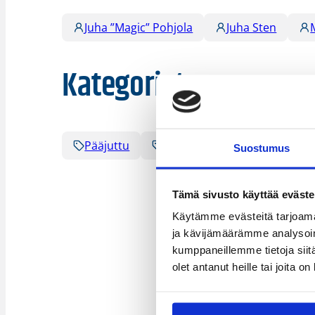
Juha ”Magic” Pohjola
Juha Sten
Kategoriat
Pääjuttu
Suomalaiset ulkomailla
Suostumus
Tämä sivusto käyttää eväste
Käytämme evästeitä tarjoama
ja kävijämäärämme analysoim
kumppaneillemme tietoja siitä
olet antanut heille tai joita o