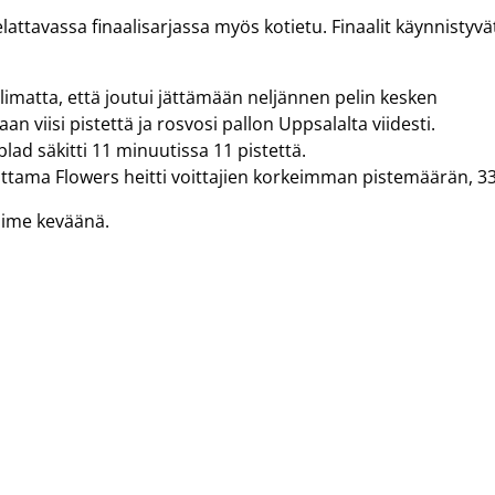
attavassa finaalisarjassa myös kotietu. Finaalit käynnistyvä
olimatta, että joutui jättämään neljännen pelin kesken
 viisi pistettä ja rosvosi pallon Uppsalalta viidesti.
d säkitti 11 minuutissa 11 pistettä.
ttama Flowers heitti voittajien korkeimman pistemäärän, 33
viime keväänä.