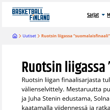
Siirry
sisältöön
Sarjat
M
Uutiset
Ruotsin liigassa ”suomalaisfinaali
Ruotsin liigassa
Ruotsin liigan finaalisarjasta 
välienselvittely. Mestaruutta 
ja Juha Stenin edustama, Solna 
kaatamalla viidennessä ja ratk