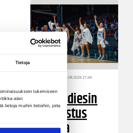
Tietoja
06.08.2026 21:44
Maaottelu
Susiladiesin
 ominaisuuksien tukemiseen
tiikka-alan
puolustus
ietoja muihin tietoihin, joita
rautaa