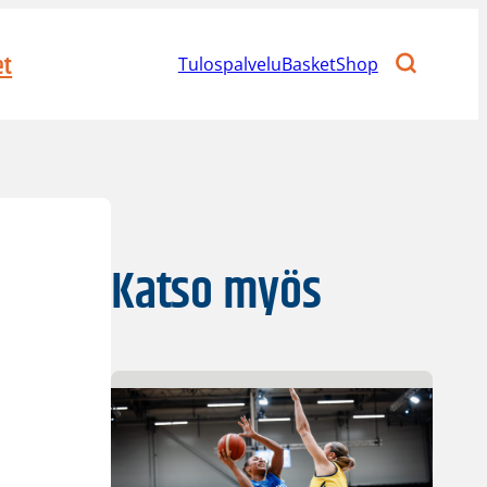
et
Tulospalvelu
BasketShop
Katso myös