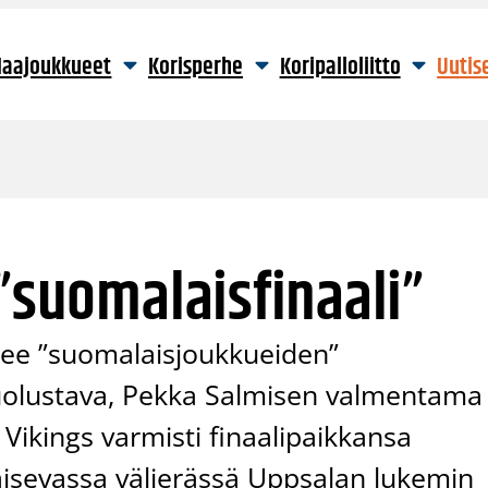
aajoukkueet
Korisperhe
Koripalloliitto
Uutis
”
 ”suomalaisfinaali”
tulee ”suomalaisjoukkueiden”
puolustava, Pekka Salmisen valmentama
Vikings varmisti finaalipaikkansa
aisevassa välierässä Uppsalan lukemin