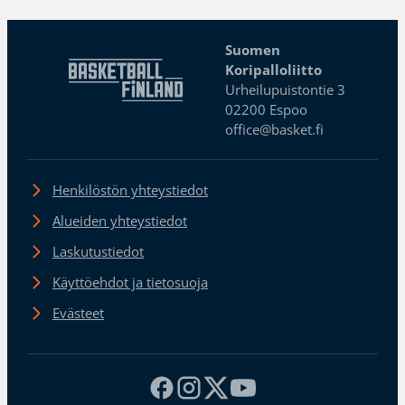
Suomen
Koripalloliitto
Urheilupuistontie 3
02200 Espoo
office@basket.fi
Henkilöstön yhteystiedot
Alueiden yhteystiedot
Laskutustiedot
Käyttöehdot ja tietosuoja
Evästeet