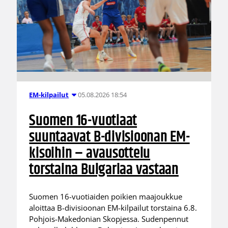
05.08.2026 18:54
EM-kilpailut
Suomen 16-vuotiaat
suuntaavat B-divisioonan EM-
kisoihin – avausottelu
torstaina Bulgariaa vastaan
Suomen 16-vuotiaiden poikien maajoukkue
aloittaa B-divisioonan EM-kilpailut torstaina 6.8.
Pohjois-Makedonian Skopjessa. Sudenpennut