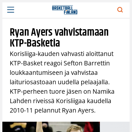
Siirry
sisältöön
Ryan Ayers vahvistamaan
KTP-Basketia
Korisliiga-kauden vahvasti aloittanut
KTP-Basket reagoi Sefton Barrettin
loukkaantumiseen ja vahvistaa
laituriosastoaan uudella pelaajalla.
KTP-perheen tuore jäsen on Namika
Lahden riveissä Korisliigaa kaudella
2010-11 pelannut Ryan Ayers.