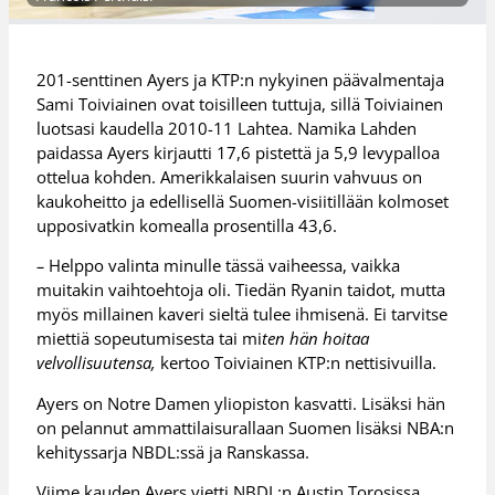
201-senttinen Ayers ja KTP:n nykyinen päävalmentaja
Sami Toiviainen ovat toisilleen tuttuja, sillä Toiviainen
luotsasi kaudella 2010-11 Lahtea. Namika Lahden
paidassa Ayers kirjautti 17,6 pistettä ja 5,9 levypalloa
ottelua kohden. Amerikkalaisen suurin vahvuus on
kaukoheitto ja edellisellä Suomen-visiitillään kolmoset
upposivatkin komealla prosentilla 43,6.
–
Helppo valinta minulle tässä vaiheessa, vaikka
muitakin vaihtoehtoja oli. Tiedän Ryanin taidot, mutta
myös millainen kaveri sieltä tulee ihmisenä. Ei tarvitse
miettiä sopeutumisesta tai mi
ten hän hoitaa
velvollisuutensa
,
kertoo Toiviainen KTP:n nettisivuilla.
Ayers on Notre Damen yliopiston kasvatti. Lisäksi hän
on pelannut ammattilaisurallaan Suomen lisäksi NBA:n
kehityssarja NBDL:ssä ja Ranskassa.
Viime kauden Ayers vietti NBDL:n Austin Torosissa.