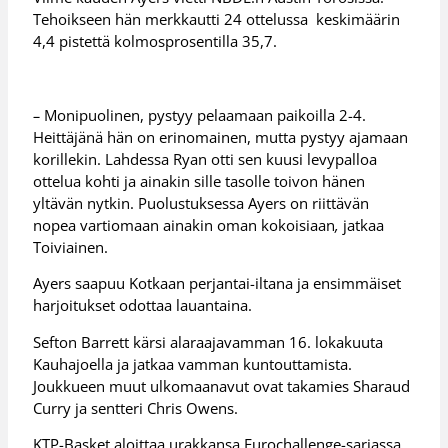
Tehoikseen hän merkkautti 24 ottelussa keskimäärin
4,4 pistettä kolmosprosentilla 35,7.
–
Monipuolinen, pystyy pelaamaan paikoilla 2-4.
Heittäjänä hän on erinomainen, mutta pystyy ajamaan
korillekin. Lahdessa Ryan otti sen kuusi levypalloa
ottelua kohti ja ainakin sille tasolle toivon hänen
yltävän nytkin. Puolustuksessa Ayers on riittävän
nopea vartiomaan ainakin oman kokoisiaan
,
jatkaa
Toiviainen.
Ayers saapuu Kotkaan perjantai-iltana ja ensimmäiset
harjoitukset odottaa lauantaina.
Sefton Barrett kärsi alaraajavamman 16. lokakuuta
Kauhajoella ja jatkaa vamman kuntouttamista.
Joukkueen muut ulkomaanavut ovat takamies Sharaud
Curry ja sentteri Chris Owens.
KTP-Basket aloittaa urakkansa Eurochallenge-sarjassa