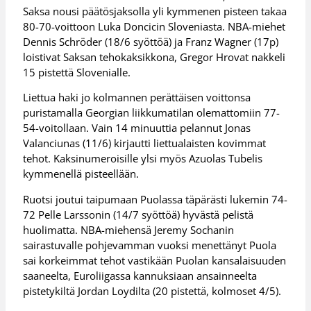
Saksa nousi päätösjaksolla yli kymmenen pisteen takaa
80-70-voittoon Luka Doncicin Sloveniasta. NBA-miehet
Dennis Schröder (18/6 syöttöä) ja Franz Wagner (17p)
loistivat Saksan tehokaksikkona, Gregor Hrovat nakkeli
15 pistettä Slovenialle.
Liettua haki jo kolmannen perättäisen voittonsa
puristamalla Georgian liikkumatilan olemattomiin 77-
54-voitollaan. Vain 14 minuuttia pelannut Jonas
Valanciunas (11/6) kirjautti liettualaisten kovimmat
tehot. Kaksinumeroisille ylsi myös Azuolas Tubelis
kymmenellä pisteellään.
Ruotsi joutui taipumaan Puolassa täpärästi lukemin 74-
72 Pelle Larssonin (14/7 syöttöä) hyvästä pelistä
huolimatta. NBA-miehensä Jeremy Sochanin
sairastuvalle pohjevamman vuoksi menettänyt Puola
sai korkeimmat tehot vastikään Puolan kansalaisuuden
saaneelta, Euroliigassa kannuksiaan ansainneelta
pistetykiltä Jordan Loydilta (20 pistettä, kolmoset 4/5).