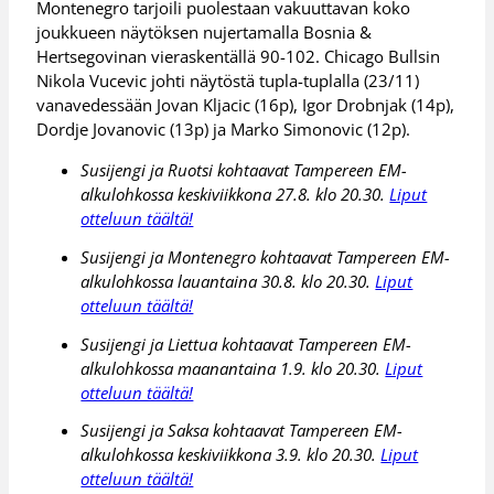
Montenegro tarjoili puolestaan vakuuttavan koko
joukkueen näytöksen nujertamalla Bosnia &
Hertsegovinan vieraskentällä 90-102. Chicago Bullsin
Nikola Vucevic johti näytöstä tupla-tuplalla (23/11)
vanavedessään Jovan Kljacic (16p), Igor Drobnjak (14p),
Dordje Jovanovic (13p) ja Marko Simonovic (12p).
Susijengi ja Ruotsi kohtaavat Tampereen EM-
alkulohkossa keskiviikkona 27.8. klo 20.30.
Liput
otteluun täältä!
Susijengi ja Montenegro kohtaavat Tampereen EM-
alkulohkossa lauantaina 30.8. klo 20.30.
Liput
otteluun täältä!
Susijengi ja Liettua kohtaavat Tampereen EM-
alkulohkossa maanantaina 1.9. klo 20.30.
Liput
otteluun täältä!
Susijengi ja Saksa kohtaavat Tampereen EM-
alkulohkossa keskiviikkona 3.9. klo 20.30.
Liput
otteluun täältä!