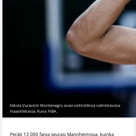
Nikola Vucevicin Montenegro avasi voittotilinsä valmistavissa
maaotteluissa. Kuva: FIBA.
Peräti 13 000 fania seurasi Mannheimissa, kuinka