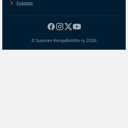
Evästeet
© Suomen Koripalloliitto ry 2026