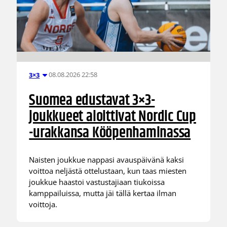
08.08.2026 22:58
3×3
Suomea edustavat 3×3-
joukkueet aloittivat Nordic Cup
-urakkansa Kööpenhaminassa
Naisten joukkue nappasi avauspäivänä kaksi
voittoa neljästä ottelustaan, kun taas miesten
joukkue haastoi vastustajiaan tiukoissa
kamppailuissa, mutta jäi tällä kertaa ilman
voittoja.