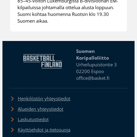
85–45-voiton Luxemburgista B-divisioonan EM-
kilpailuissa johtamalla ottelua alusta loppuun.
Suomi kohtaa huomenna Ruotsin klo 19.30
Suomen aikaa.
Suomen
Koripalloliitto
Urheilupuistontie 3
02200 Espoo
office@basket.fi
Henkilöstön yhteystiedot
Alueiden yhteystiedot
Laskutustiedot
Käyttöehdot ja tietosuoja