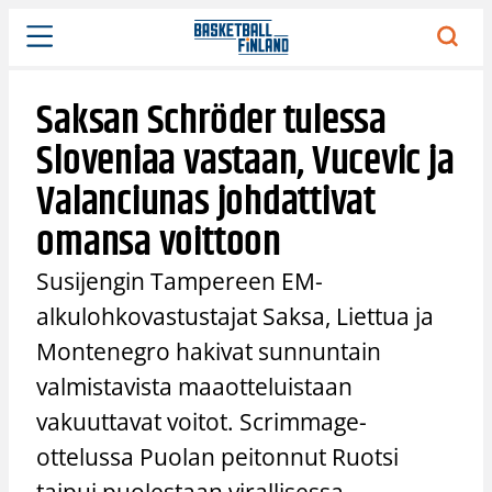
Siirry
sisältöön
Saksan Schröder tulessa
Sloveniaa vastaan, Vucevic ja
Valanciunas johdattivat
omansa voittoon
Susijengin Tampereen EM-
alkulohkovastustajat Saksa, Liettua ja
Montenegro hakivat sunnuntain
valmistavista maaotteluistaan
vakuuttavat voitot. Scrimmage-
ottelussa Puolan peitonnut Ruotsi
taipui puolestaan virallisessa