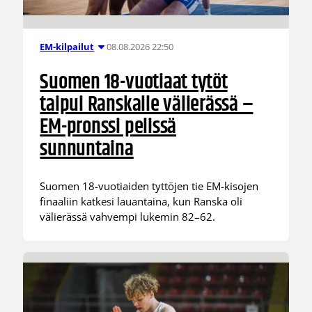
08.08.2026 22:50
EM-kilpailut
Suomen 18-vuotiaat tytöt
taipui Ranskalle välierässä –
EM-pronssi pelissä
sunnuntaina
Suomen 18-vuotiaiden tyttöjen tie EM-kisojen
finaaliin katkesi lauantaina, kun Ranska oli
välierässä vahvempi lukemin 82–62.