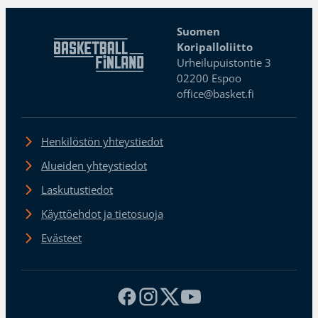
Suomen
Koripalloliitto
Urheilupuistontie 3
02200 Espoo
office@basket.fi
Henkilöstön yhteystiedot
Alueiden yhteystiedot
Laskutustiedot
Käyttöehdot ja tietosuoja
Evästeet