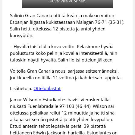
(Kuva: Ville Vuorinen)
Salinin Gran Canaria otti tärkeän ja makean voiton
Espanjan liigassa kukistaessaan Malagan 76-71 (35-31).
Salin heitti ottelussa 12 pistettä ja antoi yhden
korisyötön.
– Hyvällä taistelulla kova voitto. Pelasimme hyvää
puolustusta koko pelin ja kovalla intensiteetillä, niin
tuloskin näytti hyvältä, Salin iloitsi ottelun jälkeen.
Voitolla Gran Canaria nousi sarjassa seitsemänneksi.
Joukkueella on tilillä 11 voittoa ja kahdeksan tappiota.
Lisätietoja:
Ottelutilastot
Jamar Wilsonin Estudiantes hävisi vieraskentällä
niukasti Fuenlabradalle 97-103 (46-44). Wilson sai
ottelussa peliaikaa reilut 12 minuuttia ja heitti sinä
aikana seitsemän pistettä ja otti yhden levypallon.
Estudiantesin tehot lepäsivät peräti 39 pistettä
heittäneen Edwin Jacksonin harteilla. Estudiantes on