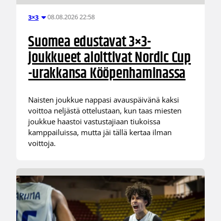
08.08.2026 22:58
3×3
Suomea edustavat 3×3-
joukkueet aloittivat Nordic Cup
-urakkansa Kööpenhaminassa
Naisten joukkue nappasi avauspäivänä kaksi
voittoa neljästä ottelustaan, kun taas miesten
joukkue haastoi vastustajiaan tiukoissa
kamppailuissa, mutta jäi tällä kertaa ilman
voittoja.