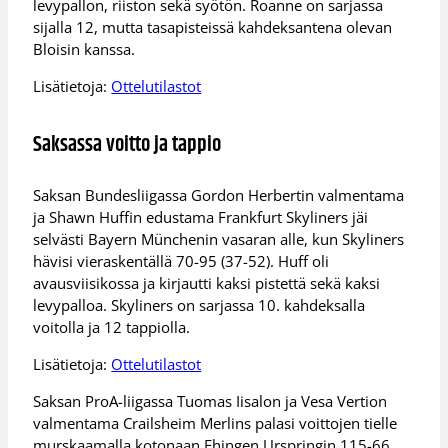
levypallon, riiston sekä syötön. Roanne on sarjassa
sijalla 12, mutta tasapisteissä kahdeksantena olevan
Bloisin kanssa.
Lisätietoja:
Ottelutilastot
Saksassa voitto ja tappio
Saksan Bundesliigassa Gordon Herbertin valmentama
ja Shawn Huffin edustama Frankfurt Skyliners jäi
selvästi Bayern Münchenin vasaran alle, kun Skyliners
hävisi vieraskentällä 70-95 (37-52). Huff oli
avausviisikossa ja kirjautti kaksi pistettä sekä kaksi
levypalloa. Skyliners on sarjassa 10. kahdeksalla
voitolla ja 12 tappiolla.
Lisätietoja:
Ottelutilastot
Saksan ProA-liigassa Tuomas Iisalon ja Vesa Vertion
valmentama Crailsheim Merlins palasi voittojen tielle
murskaamalla kotonaan Ehingen Urspringin 115-66