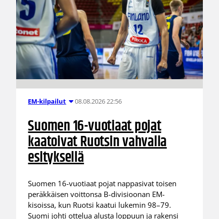
08.08.2026 22:56
EM-kilpailut
Suomen 16-vuotiaat pojat
kaatoivat Ruotsin vahvalla
esityksellä
Suomen 16-vuotiaat pojat nappasivat toisen
peräkkäisen voittonsa B-divisioonan EM-
kisoissa, kun Ruotsi kaatui lukemin 98–79.
Suomi johti ottelua alusta loppuun ja rakensi