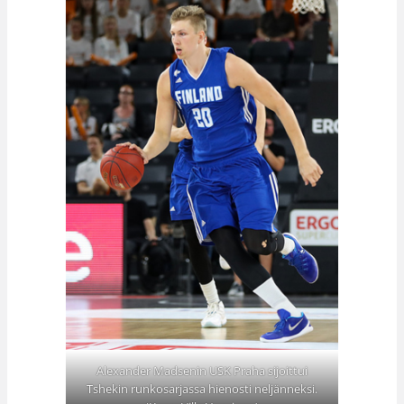
Alexander Madsenin USK Praha sijoittui
Tshekin runkosarjassa hienosti neljänneksi.