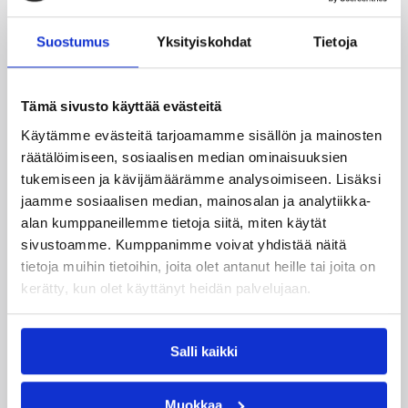
Praha on voittanut kaikki tämän vuoden puolella
pelaamansa liigaottelut. Se selvitti tiensä kuuden
Suostumus
Yksityiskohdat
Tietoja
joukkueen ylempään loppusarjaan ja sijoittui
runkosarjassa lopulta neljänneksi saldonaan 12 voittoa
ja 10 tappiota.
Tämä sivusto käyttää evästeitä
Lisätietoja:
Ottelutilastot
Käytämme evästeitä tarjoamamme sisällön ja mainosten
räätälöimiseen, sosiaalisen median ominaisuuksien
Roope Ahosen Kolossos koki harmittavan 68-78 (33-
tukemiseen ja kävijämäärämme analysoimiseen. Lisäksi
32)-vierastappion Patrakselle. Ahoselle tuli runsaasti
jaamme sosiaalisen median, mainosalan ja analytiikka-
vastuuta, sillä hän oli kentällä reilut 24 minuuttia
tilastoiden neljä pistettä, yhden levypallon, kaksi
alan kumppaneillemme tietoja siitä, miten käytät
syöttöä ja yhden riiston. Kolossos on tällä hetkellä
sivustoamme. Kumppanimme voivat yhdistää näitä
sarjassa hyvissä asetelmissa kuudentena.
tietoja muihin tietoihin, joita olet antanut heille tai joita on
kerätty, kun olet käyttänyt heidän palvelujaan.
Lisätietoja:
Ottelutilastot
Samuel Haanpää jäi pisteittä Argentiinan liigan
ottelussa, kun hänen edustamansa Obras Basket hävisi
Salli kaikki
vieraskentällä San Martinille 60-87 (31-43). Haanpään
tilastoihin kirjattiin vartissa kaksi syöttöä. Obras on
Muokkaa