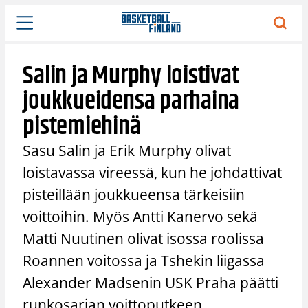
Siirry
sisältöön
Salin ja Murphy loistivat
joukkueidensa parhaina
pistemiehinä
Sasu Salin ja Erik Murphy olivat
loistavassa vireessä, kun he johdattivat
pisteillään joukkueensa tärkeisiin
voittoihin. Myös Antti Kanervo sekä
Matti Nuutinen olivat isossa roolissa
Roannen voitossa ja Tshekin liigassa
Alexander Madsenin USK Praha päätti
runkosarjan voittoputkeen.