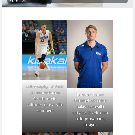
Vuorinen)
Erik Murphy johdatti
pistekuninkaana
Tuomas Iisalon
Strasbourgin
Crailsheim Merlins
voittoon. (Kuva: Ville
palasi komealla
Vuorinen)
esityksellä voittojen
tielle. (Kuva: Oma
Design)