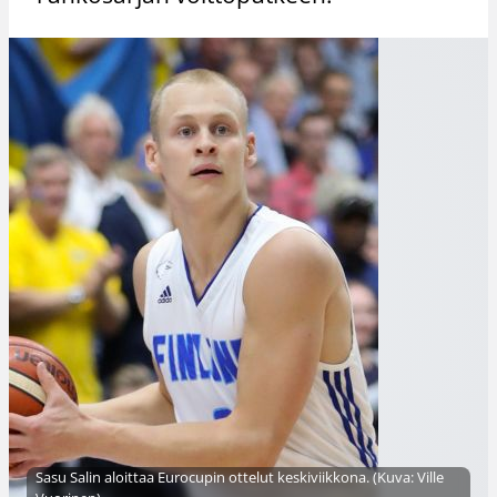
Sasu Salin aloittaa Eurocupin ottelut keskiviikkona. (Kuva: Ville