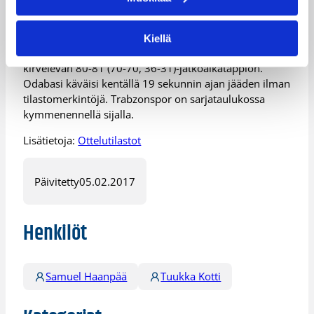
Argentiinan eteläisessä lohkossa viidentenä.
Lisätietoja:
Ottelutilastot
Kiellä
Turkin liigassa Anton Odabasin Trabzonspor koki
kirvelevän 80-81 (70-70, 36-31)-jatkoaikatappion.
Odabasi käväisi kentällä 19 sekunnin ajan jääden ilman
tilastomerkintöjä. Trabzonspor on sarjataulukossa
kymmenennellä sijalla.
Lisätietoja:
Ottelutilastot
Päivitetty
05.02.2017
Henkilöt
Samuel Haanpää
Tuukka Kotti