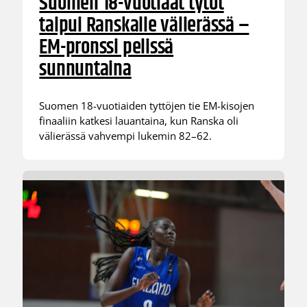
Suomen 18-vuotiaat tytöt
taipui Ranskalle välierässä –
EM-pronssi pelissä
sunnuntaina
Suomen 18-vuotiaiden tyttöjen tie EM-kisojen
finaaliin katkesi lauantaina, kun Ranska oli
välierässä vahvempi lukemin 82–62.