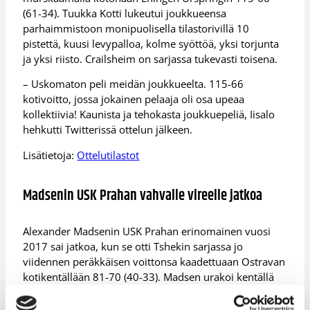
(61-34). Tuukka Kotti lukeutui joukkueensa
parhaimmistoon monipuolisella tilastorivillä 10
pistettä, kuusi levypalloa, kolme syöttöä, yksi torjunta
ja yksi riisto. Crailsheim on sarjassa tukevasti toisena.
– Uskomaton peli meidän joukkueelta. 115-66
kotivoitto, jossa jokainen pelaaja oli osa upeaa
kollektiivia! Kaunista ja tehokasta joukkuepeliä, Iisalo
hehkutti Twitterissä ottelun jälkeen.
Lisätietoja:
Ottelutilastot
Madsenin USK Prahan vahvalle vireelle jatkoa
Alexander Madsenin USK Prahan erinomainen vuosi
2017 sai jatkoa, kun se otti Tshekin sarjassa jo
viidennen peräkkäisen voittonsa kaadettuaan Ostravan
kotikentällään 81-70 (40-33). Madsen urakoi kentällä
29 minuuttia ja heitti yhdeksän pistettä, nappasi kolme
levypalloa, antoi neljä syöttöä ja blokkasi kahdesti. USK