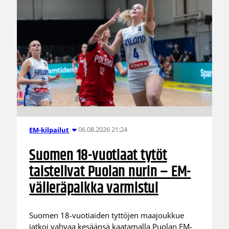
06.08.2026 21:24
EM-kilpailut
Suomen 18-vuotiaat tytöt
taistelivat Puolan nurin – EM-
välieräpaikka varmistui
Suomen 18-vuotiaiden tyttöjen maajoukkue
jatkoi vahvaa kesäänsä kaatamalla Puolan EM-