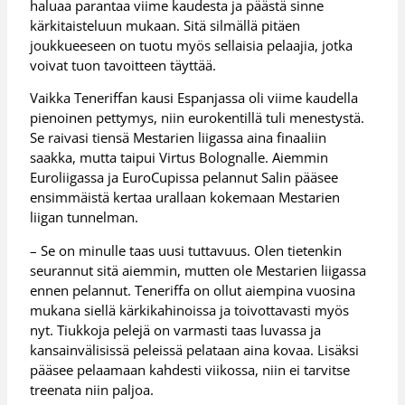
haluaa parantaa viime kaudesta ja päästä sinne
kärkitaisteluun mukaan. Sitä silmällä pitäen
joukkueeseen on tuotu myös sellaisia pelaajia, jotka
voivat tuon tavoitteen täyttää.
Vaikka Teneriffan kausi Espanjassa oli viime kaudella
pienoinen pettymys, niin eurokentillä tuli menestystä.
Se raivasi tiensä Mestarien liigassa aina finaaliin
saakka, mutta taipui Virtus Bolognalle. Aiemmin
Euroliigassa ja EuroCupissa pelannut Salin pääsee
ensimmäistä kertaa urallaan kokemaan Mestarien
liigan tunnelman.
– Se on minulle taas uusi tuttavuus. Olen tietenkin
seurannut sitä aiemmin, mutten ole Mestarien liigassa
ennen pelannut. Teneriffa on ollut aiempina vuosina
mukana siellä kärkikahinoissa ja toivottavasti myös
nyt. Tiukkoja pelejä on varmasti taas luvassa ja
kansainvälisissä peleissä pelataan aina kovaa. Lisäksi
pääsee pelaamaan kahdesti viikossa, niin ei tarvitse
treenata niin paljoa.