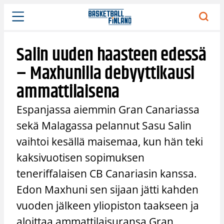
Siirry
sisältöön
Salin uuden haasteen edessä
– Maxhunilla debyyttikausi
ammattilaisena
Espanjassa aiemmin Gran Canariassa
sekä Malagassa pelannut Sasu Salin
vaihtoi kesällä maisemaa, kun hän teki
kaksivuotisen sopimuksen
teneriffalaisen CB Canariasin kanssa.
Edon Maxhuni sen sijaan jätti kahden
vuoden jälkeen yliopiston taakseen ja
aloittaa ammattilaisuransa Gran