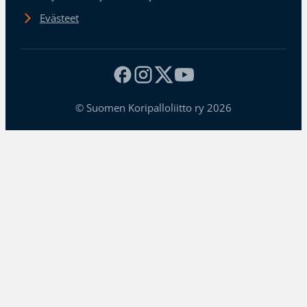
Evästeet
© Suomen Koripalloliitto ry 2026