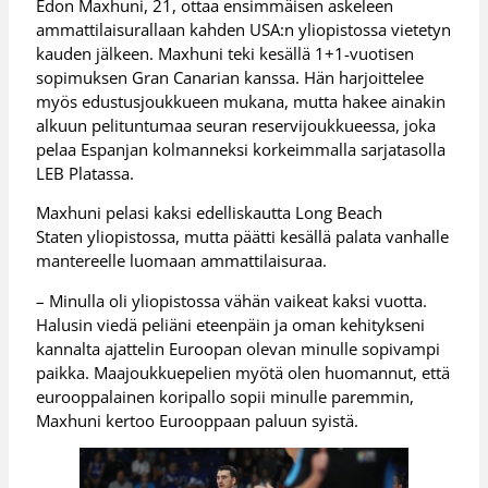
Edon Maxhuni, 21, ottaa ensimmäisen askeleen
ammattilaisurallaan kahden USA:n yliopistossa vietetyn
kauden jälkeen. Maxhuni teki kesällä 1+1-vuotisen
sopimuksen Gran Canarian kanssa. Hän harjoittelee
myös edustusjoukkueen mukana, mutta hakee ainakin
alkuun pelituntumaa seuran reservijoukkueessa, joka
pelaa Espanjan kolmanneksi korkeimmalla sarjatasolla
LEB Platassa.
Maxhuni pelasi kaksi edelliskautta Long Beach
Staten yliopistossa, mutta päätti kesällä palata vanhalle
mantereelle luomaan ammattilaisuraa.
– Minulla oli yliopistossa vähän vaikeat kaksi vuotta.
Halusin viedä peliäni eteenpäin ja oman kehitykseni
kannalta ajattelin Euroopan olevan minulle sopivampi
paikka. Maajoukkuepelien myötä olen huomannut, että
eurooppalainen koripallo sopii minulle paremmin,
Maxhuni kertoo Eurooppaan paluun syistä.