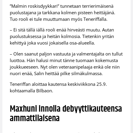
”Malmin roskisdyykkari” tunnetaan terrierimäisenä
puolustajana ja tarkkana kolmen pisteen heittäjänä.
Tuo rooli ei tule muuttumaan myös Teneriffalla.
– Ei sitä tällä iällä rooli enää hirveästi muutu. Autan
puolustuksessa ja heitän kolmosia. Tietenkin yritän
kehittyä joka vuosi jokaisella osa-alueella.
– Olen saanut paljon vastuuta ja valmentajalta on tullut
luottoa. Hän halusi minut tänne tuomaan kokemusta
joukkueeseen. Nyt olen veteraanipelaaja enkä ole niin
nuori enää, Salin heittää pilke silmäkulmassa.
Teneriffan aloittaa kautensa keskiviikkona 25.9.
kohtaamalla Bilbaon.
Maxhuni innolla debyyttikauteensa
ammattilaisena