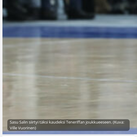
Sasu Salin siirtyi täksi kaudeksi Teneriffan joukkueeseen. (Kuva:
Ville Vuorinen)