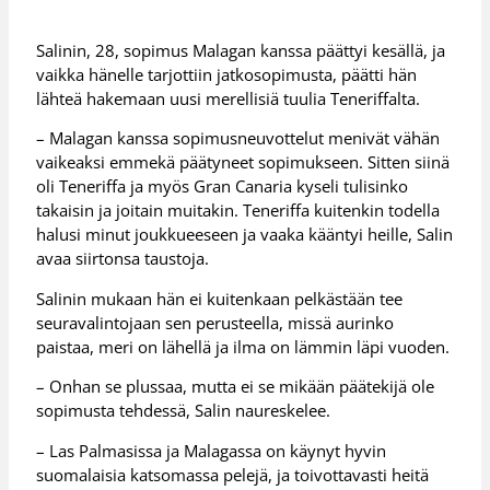
Salinin, 28, sopimus Malagan kanssa päättyi kesällä, ja
vaikka hänelle tarjottiin jatkosopimusta, päätti hän
lähteä hakemaan uusi merellisiä tuulia Teneriffalta.
– Malagan kanssa sopimusneuvottelut menivät vähän
vaikeaksi emmekä päätyneet sopimukseen. Sitten siinä
oli Teneriffa ja myös Gran Canaria kyseli tulisinko
takaisin ja joitain muitakin. Teneriffa kuitenkin todella
halusi minut joukkueeseen ja vaaka kääntyi heille, Salin
avaa siirtonsa taustoja.
Salinin mukaan hän ei kuitenkaan pelkästään tee
seuravalintojaan sen perusteella, missä aurinko
paistaa, meri on lähellä ja ilma on lämmin läpi vuoden.
– Onhan se plussaa, mutta ei se mikään päätekijä ole
sopimusta tehdessä, Salin naureskelee.
– Las Palmasissa ja Malagassa on käynyt hyvin
suomalaisia katsomassa pelejä, ja toivottavasti heitä