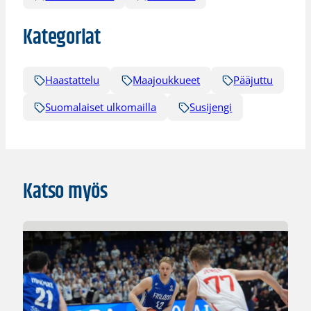
Kategoriat
Haastattelu
Maajoukkueet
Pääjuttu
Suomalaiset ulkomailla
Susijengi
Katso myös