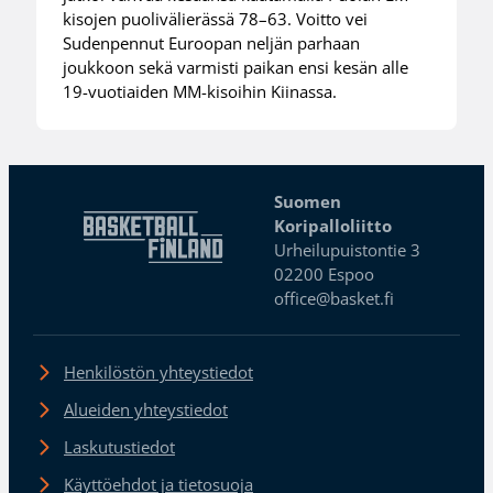
kisojen puolivälierässä 78–63. Voitto vei
Sudenpennut Euroopan neljän parhaan
joukkoon sekä varmisti paikan ensi kesän alle
19-vuotiaiden MM-kisoihin Kiinassa.
Suomen
Koripalloliitto
Urheilupuistontie 3
02200 Espoo
office@basket.fi
Henkilöstön yhteystiedot
Alueiden yhteystiedot
Laskutustiedot
Käyttöehdot ja tietosuoja