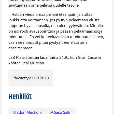
siivittämään oma pelinsä uudelle tasolle.
– Haluan viedä omaa peliäni eteenpäin ja auttaa
joukkuetta voittamaan. Jos pystyn pelaamaan alusta
loppuun hyvällä tasolla, niin olen tyytyväinen. Minulla
on iso rooli avauspointtina ja pääsen pelaamaan isoja
minuutteja. En voi kuitenkaan vain tuudittautua siihen,
vaan ne minuutit pitää pystyä treeneissä aina
ansaitsemaan.
LEB Plata starttaa lauantaina 21.9., kun Gran Canaria
kohtaa Real Murcian.
Päivitetty
21.09.2019
Henkilöt
Edon Maxhuni
Sasu Salin