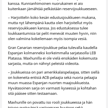
kanssa. Kunnianhimoinen nuorukainen ei aio
kuitenkaan jämähtää pelkästään reservijoukkueeseen.
– Harjoittelin koko kesän edustusjoukkueen mukana,
mutta nyt lähempänä kautta olen harjoitellut myös
reservijoukkueen kanssa. Jos edustuksessa tulee
loukkaantumisia tai pelit menevät muuten hyvin, niin
olen valmiina kokeilemaan myös isompia vesiä.
Gran Canarian reservijoukkue pelaa tulevalla kaudella
Espanjan kolmanneksi korkeimmalla sarjatasolla LEB
Platassa. Maxhunilla ei ole vielä ensikäden kokemusta
sarjasta, mutta on nähnyt peleistä videoita.
– Joukkueissa on pari amerikkalaispelaajaa, sitten siellä
on kokeneita entisiä ACB-pelaajia sekä nuoria pelaajia
muun muassa Espanjan nuorten maajoukkueista.
Hyvätasoinen sarja on varmasti kyseessä ja kohtahan
sitä pääsee sitten testaamaan.
Maxhunille on povattu iso rooli joukkueessa ja hän
toivoo pystyvänsä vastaamaan huutoon sekä