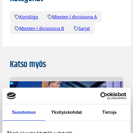
Korisliiga
Miesten I divisioona A
Miesten I divisioona B
Sarjat
Katso myös
Suostumus
Yksityiskohdat
Tietoja