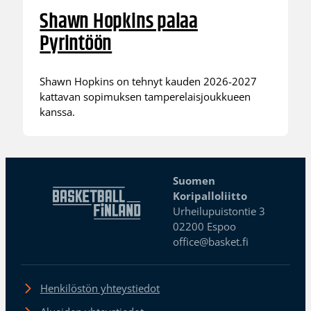
Shawn Hopkins palaa
Pyrintöön
Shawn Hopkins on tehnyt kauden 2026-2027
kattavan sopimuksen tamperelaisjoukkueen
kanssa.
Suomen
Koripalloliitto
Urheilupuistontie 3
02200 Espoo
office@basket.fi
Henkilöstön yhteystiedot