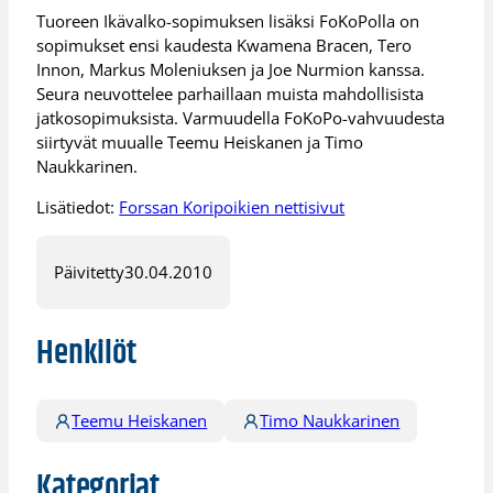
Tuoreen Ikävalko-sopimuksen lisäksi FoKoPolla on
sopimukset ensi kaudesta Kwamena Bracen, Tero
Innon, Markus Moleniuksen ja Joe Nurmion kanssa.
Seura neuvottelee parhaillaan muista mahdollisista
jatkosopimuksista. Varmuudella FoKoPo-vahvuudesta
siirtyvät muualle Teemu Heiskanen ja Timo
Naukkarinen.
Lisätiedot:
Forssan Koripoikien nettisivut
Päivitetty
30.04.2010
Henkilöt
Teemu Heiskanen
Timo Naukkarinen
Kategoriat