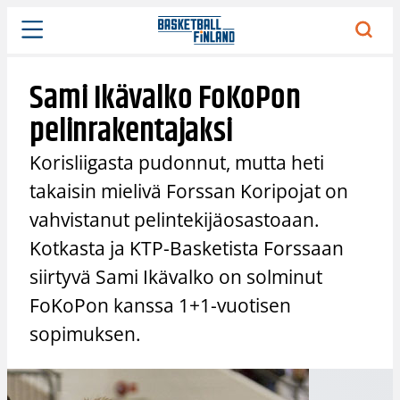
Siirry
sisältöön
Sami Ikävalko FoKoPon
pelinrakentajaksi
Korisliigasta pudonnut, mutta heti
takaisin mielivä Forssan Koripojat on
vahvistanut pelintekijäosastoaan.
Kotkasta ja KTP-Basketista Forssaan
siirtyvä Sami Ikävalko on solminut
FoKoPon kanssa 1+1-vuotisen
sopimuksen.