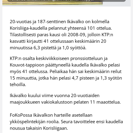
20-vuotias ja 187-senttinen Ikävalko on kolmella
Korisliiga-kaudella pelannut yhteensä 101 ottelua.
Tilastollisesti paras kausi oli 2008-09, jolloin KTP:n
kasvatti kirjautti 41 ottelussaan keskimäärin 20
minuutissa 6,3 pistettä ja 1,0 syöttöä.
KTP:n osalta keskiviikkoiseen pronssiotteluun ja
Kouvot-tappioon päättyneellä kaudella Ikävalko pelasi
myös 41 ottelussa. Peliaikaa hän sai keskimäärin reilut
15 minuuttia, jotka hän pelasi 4,7 pisteen ja 1,3 syötön
tehoilla.
Ikävalko kuului viime vuonna 20-vuotiaiden
maajoukkueen vakiokalustoon pelaten 11 maaottelua.
FoKoPossa Ikävalkon harteille asetellaan
ykköspelintekijän roolia. Seura tavoittelee ensi kaudella
nousua takaisin Korisliigaan.