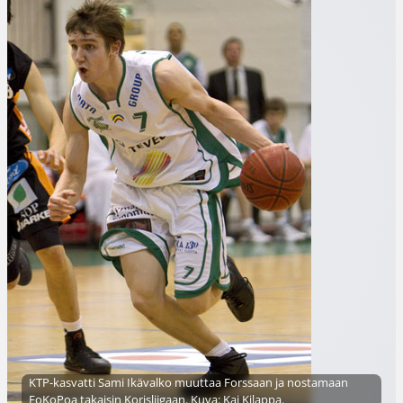
KTP-kasvatti Sami Ikävalko muuttaa Forssaan ja nostamaan
FoKoPoa takaisin Korisliigaan. Kuva: Kai Kilappa.