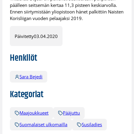
päälleen seitsemän kertaa 11,3 pisteen keskiarvolla.
Ennen siirtymistään yliopistoon hänet palkittiin Naisten
Korisliigan vuoden pelaajaksi 2019.
Päivitetty
03.04.2020
Henkilöt
Sara Bejedi
Kategoriat
Maajoukkueet
Pääjuttu
Suomalaiset ulkomailla
Susiladies