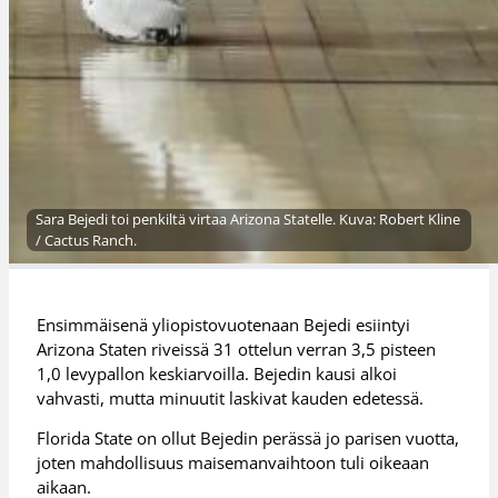
Sara Bejedi toi penkiltä virtaa Arizona Statelle. Kuva: Robert Kline
/ Cactus Ranch.
Ensimmäisenä yliopistovuotenaan Bejedi esiintyi
Arizona Staten riveissä 31 ottelun verran 3,5 pisteen
1,0 levypallon keskiarvoilla. Bejedin kausi alkoi
vahvasti, mutta minuutit laskivat kauden edetessä.
Florida State on ollut Bejedin perässä jo parisen vuotta,
joten mahdollisuus maisemanvaihtoon tuli oikeaan
aikaan.