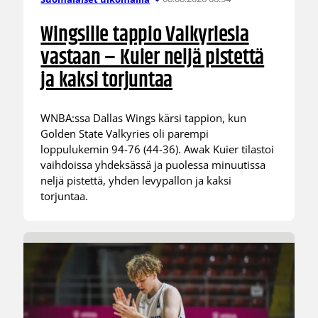
Wingsille tappio Valkyriesia
vastaan – Kuier neljä pistettä
ja kaksi torjuntaa
WNBA:ssa Dallas Wings kärsi tappion, kun
Golden State Valkyries oli parempi
loppulukemin 94-76 (44-36). Awak Kuier tilastoi
vaihdoissa yhdeksässä ja puolessa minuutissa
neljä pistettä, yhden levypallon ja kaksi
torjuntaa.