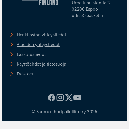
Urheilupuistontie 3
02200 Espoo
office@basket.fi
Henkilöstön yhteystiedot
Alueiden yhteystiedot
Laskutustiedot
Käyttöehdot ja tietosuoja
Evästeet
© Suomen Koripalloliitto ry 2026