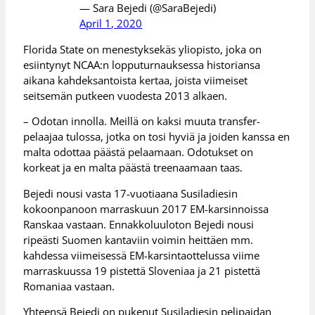
— Sara Bejedi (@SaraBejedi)
April 1, 2020
Florida State on menestyksekäs yliopisto, joka on
esiintynyt NCAA:n lopputurnauksessa historiansa
aikana kahdeksantoista kertaa, joista viimeiset
seitsemän putkeen vuodesta 2013 alkaen.
– Odotan innolla. Meillä on kaksi muuta transfer-
pelaajaa tulossa, jotka on tosi hyviä ja joiden kanssa en
malta odottaa päästä pelaamaan. Odotukset on
korkeat ja en malta päästä treenaamaan taas.
Bejedi nousi vasta 17-vuotiaana Susiladiesin
kokoonpanoon marraskuun 2017 EM-karsinnoissa
Ranskaa vastaan. Ennakkoluuloton Bejedi nousi
ripeästi Suomen kantaviin voimin heittäen mm.
kahdessa viimeisessä EM-karsintaottelussa viime
marraskuussa 19 pistettä Sloveniaa ja 21 pistettä
Romaniaa vastaan.
Yhteensä Bejedi on pukenut Susiladiesin pelipaidan