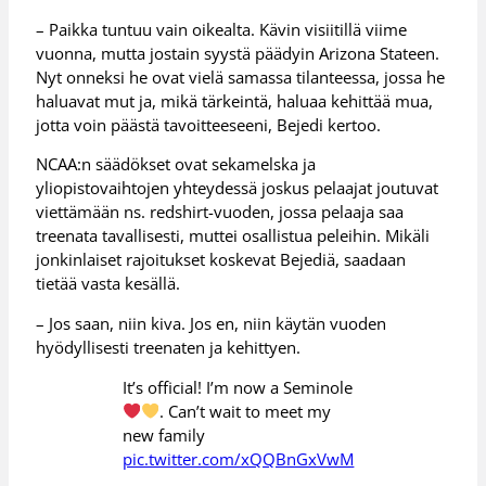
– Paikka tuntuu vain oikealta. Kävin visiitillä viime
vuonna, mutta jostain syystä päädyin Arizona Stateen.
Nyt onneksi he ovat vielä samassa tilanteessa, jossa he
haluavat mut ja, mikä tärkeintä, haluaa kehittää mua,
jotta voin päästä tavoitteeseeni, Bejedi kertoo.
NCAA:n säädökset ovat sekamelska ja
yliopistovaihtojen yhteydessä joskus pelaajat joutuvat
viettämään ns. redshirt-vuoden, jossa pelaaja saa
treenata tavallisesti, muttei osallistua peleihin. Mikäli
jonkinlaiset rajoitukset koskevat Bejediä, saadaan
tietää vasta kesällä.
– Jos saan, niin kiva. Jos en, niin käytän vuoden
hyödyllisesti treenaten ja kehittyen.
It’s official! I’m now a Seminole
. Can’t wait to meet my
new family
pic.twitter.com/xQQBnGxVwM