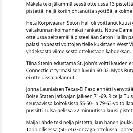
Mäkelä teki jälkimmäisessä ottelussa 13 pistettä
pistettä, neljä koriinjohtanutta syöttöä ja kolme 
Heta Korpivaaran Seton Hall oli voittanut kuusi 
valtakunnan kolmanneksi rankattu Notre Dame, jo
ottelussa seitsemällä pisteellään Seton Hallin pa
palasi nopeasti voittojen tielle kukistaen West 
yhdeksästä viimeisestä ottelustaan kahdeksan.
Tiina Stenin edustama St. John’s voitti kauden 
Connecticut tyrmäsi sen luvuin 60-32. Myös Rutg
ei otteluissa pelannut.
Jonna Launiaisen Texas-El Paso ennätti venyttää 
Boise Staten jatkoajan jälkeen 71-69. Rice ja Tu
seuraavissa koitoksissa 55-50- ja 79-63-voitoilla
pussitti Tulsa-pelissä 22 minuutissa kuusi pistet
Maija Lähde teki neljä pistettä, kun hänen joukk
Tappiollisessa (50-74) Gonzaga-ottelussa Lähteen 