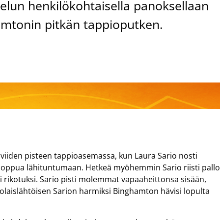
ttelun henkilökohtaisella panoksellaan
hamtonin pitkän tappioputken.
 viiden pisteen tappioasemassa, kun Laura Sario nosti
loppua lähituntumaan. Hetkeä myöhemmin Sario riisti pall
uli rikotuksi. Sario pisti molemmat vapaaheittonsa sisään,
Espoolaislähtöisen Sarion harmiksi Binghamton hävisi lopulta