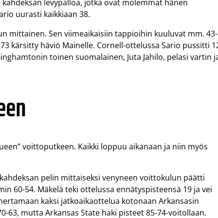
 ja kahdeksan levypalloa, jotka ovat molemmat hänen
rio uurasti kaikkiaan 38.
n mittainen. Sen viimeaikaisiin tappioihin kuuluvat mm. 43-
73 kärsitty häviö Mainelle. Cornell-ottelussa Sario pussitti 1
 Binghamtonin toinen suomalainen, Juta Jahilo, pelasi vartin j
een
een” voittoputkeen. Kaikki loppuu aikanaan ja niin myös
kahdeksan pelin mittaiseksi venyneen voittokulun päätti
in 60-54. Mäkelä teki ottelussa ennätyspisteensä 19 ja vei
t ahertamaan kaksi jatkoaikaottelua kotonaan Arkansasin
70-63, mutta Arkansas State haki pisteet 85-74-voitollaan.