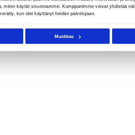
, miten käytät sivustoamme. Kumppanimme voivat yhdistää näitä t
n kerätty, kun olet käyttänyt heidän palvelujaan.
Muokkaa