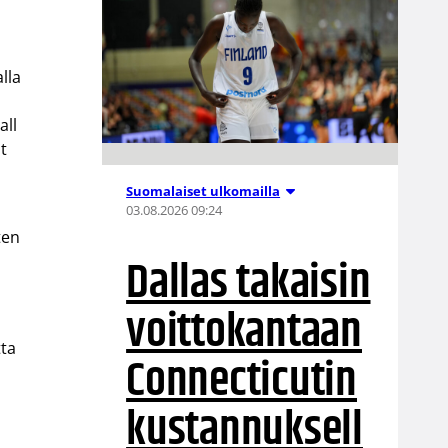
lla
all
t
Suomalaiset ulkomailla
03.08.2026 09:24
ten
Dallas takaisin
voittokantaan
tta
Connecticutin
kustannuksell