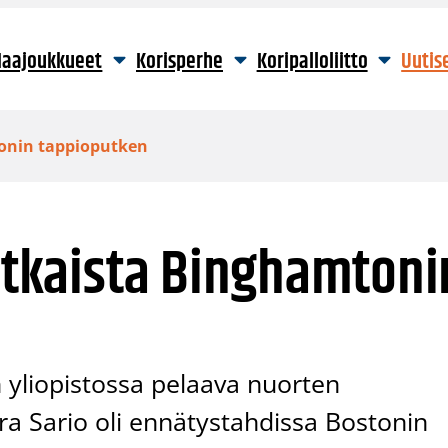
aajoukkueet
Korisperhe
Koripalloliitto
Uutis
tonin tappioputken
katkaista Binghamtoni
yliopistossa pelaava nuorten
a Sario oli ennätystahdissa Bostonin