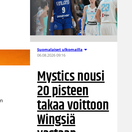
Suomalaiset ulkomailla
06.08.2026 09:16
Mystics nousi
20 pisteen
takaa voittoon
on
Wingsiä