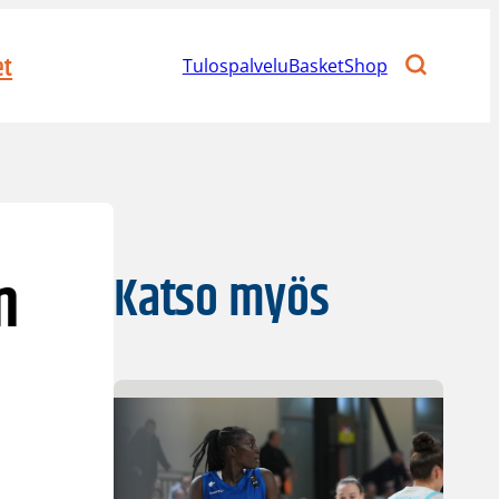
et
Tulospalvelu
BasketShop
n
Katso myös