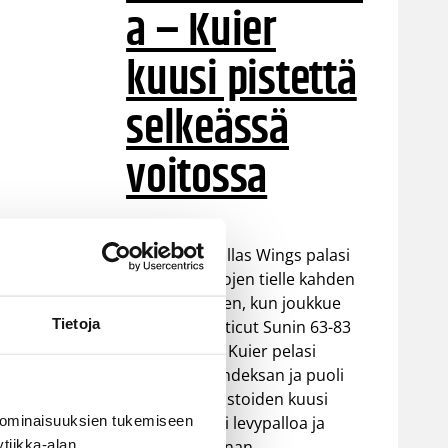
a – Kuier
kuusi pistettä
selkeässä
voitossa
WNBA:ssa Dallas Wings palasi
takaisin voittojen tielle kahden
tappion jälkeen, kun joukkue
Tietoja
voitti Connecticut Sunin 63-83
(37-48). Awak Kuier pelasi
vaihdosta kahdeksan ja puoli
minuuttia tilastoiden kuusi
 ominaisuuksien tukemiseen
pistettä, kaksi levypalloa ja
tiikka-alan
yhden torjunnan.