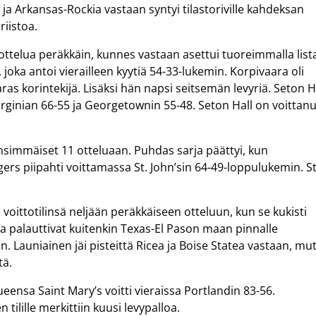
 ja Arkansas-Rockia vastaan syntyi tilastoriville kahdeksan
riistoa.
ottelua peräkkäin, kunnes vastaan asettui tuoreimmalla lista
ka antoi vierailleen kyytiä 54-33-lukemin. Korpivaara oli
ras korintekijä. Lisäksi hän napsi seitsemän levyriä. Seton H
Virginian 66-55 ja Georgetownin 55-48. Seton Hall on voittanu
ensimmäiset 11 otteluaan. Puhdas sarja päättyi, kun
ers piipahti voittamassa St. John’sin 64-49-loppulukemin. S
voittotilinsä neljään peräkkäiseen otteluun, kun se kukisti
lsa palauttivat kuitenkin Texas-El Pason maan pinnalle
an. Launiainen jäi pisteittä Ricea ja Boise Statea vastaan, mu
tä.
ueensa Saint Mary’s voitti vieraissa Portlandin 83-56.
tilille merkittiin kuusi levypalloa.