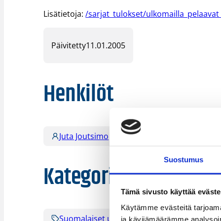
Lisätietoja:
/sarjat_tulokset/ulkomailla_pelaavat
Päivitetty
11.01.2005
Henkilöt
Juta Joutsimo
Maija Lähde
Suostumus
Kategoriat
Tämä sivusto käyttää eväste
Käytämme evästeitä tarjoama
Suomalaiset ulkomailla
ja kävijämäärämme analysoim