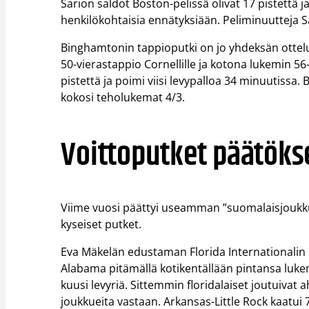
Sarion saldot Boston-pelissä olivat 17 pistettä
henkilökohtaisia ennätyksiään. Peliminuutteja Sa
Binghamtonin tappioputki on jo yhdeksän ottelu
50-vierastappio Cornellille ja kotona lukemin 56-
pistettä ja poimi viisi levypalloa 34 minuutissa.
kokosi teholukemat 4/3.
Voittoputket päätöks
Viime vuosi päättyi useamman ”suomalaisjoukku
kyseiset putket.
Eva Mäkelän edustaman Florida Internationalin 
Alabama pitämällä kotikentällään pintansa lukem
kuusi levyriä. Sittemmin floridalaiset joutuiva
joukkueita vastaan. Arkansas-Little Rock kaatui 