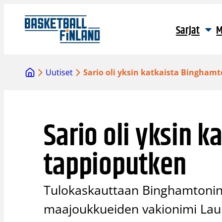
Siirry
sisältöön
Sarjat
M
Uutiset
Sario oli yksin katkaista Bingham
Sario oli yksin 
tappioputken
Tulokaskauttaan Binghamtonin 
maajoukkueiden vakionimi Laur