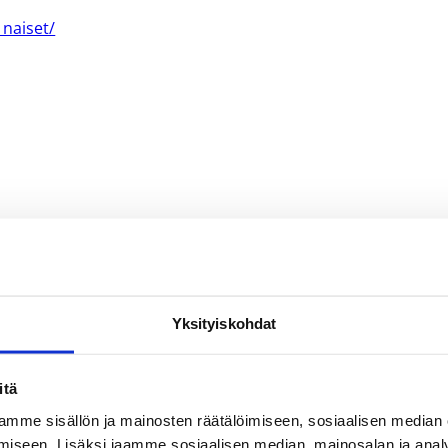
_naiset/
Yksityiskohdat
itä
mme sisällön ja mainosten räätälöimiseen, sosiaalisen median
iseen. Lisäksi jaamme sosiaalisen median, mainosalan ja analy