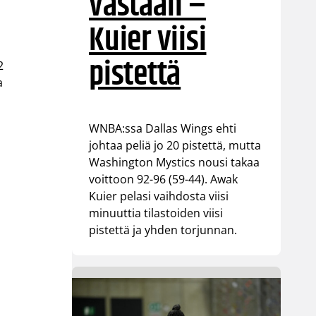
vastaan –
Kuier viisi
pistettä
2
a
WNBA:ssa Dallas Wings ehti
johtaa peliä jo 20 pistettä, mutta
Washington Mystics nousi takaa
voittoon 92-96 (59-44). Awak
Kuier pelasi vaihdosta viisi
minuuttia tilastoiden viisi
pistettä ja yhden torjunnan.