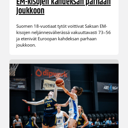
EM-kisojen kahdeksan parhaan
joukkoon
Suomen 18-vuotiaat tytöt voittivat Saksan EM-
kisojen neljännesvälierässä vakuuttavasti 73–56
ja etenivät Euroopan kahdeksan parhaan
joukkoon.