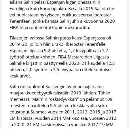
aikana Salin pelasi Espanjan liigan ohessa niin
Euroliigaa kuin Eurocupiakin. Kesällä 2019 Salinin tie
vei puolestaan nykyiseen joukkueeseensa Iberostar
Tenerifeen, jonka kanssa Salin juhli alkuvuonna 2020
FIBA Intercontinental Cupin mestaruutta.
Tilastojen valossa Salinin paras kausi Espanjassa oli
2019–20, jolloin hän urakoi Iberostar Tenerifelle
Espanjan liigassa 9,2 pistettä, 1,7 levypalloa ja 1,7
syöttöä ottelua kohden. FIBA Mestareiden Liigassa
Salinille kirjattiin päättyneellä 2020–21-kaudella 12,8
pisteen, 2,0 syötön ja 1,5 levypallon ottelukohtaiset
keskiarvot.
Salin on kuulunut Susijengin avainpelaajiin aina
maajoukkuedebyyttikesästään 2010 lähtien. Tähän
mennessä ”Malmin roskisdyykkari” on pelannut 109
miesten maaottelua 9,5 pisteen keskiarvolla sekä
edustanut Suomea vuosien 2011, 2013, 2015 ja 2017
EM-kisoissa, vuoden 2014 MM-kisoissa, vuosien 2012
ja 2020–21 EM-karsinnoissa ja vuosien 2017-19 MM-