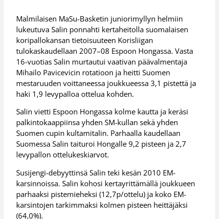
Malmilaisen MaSu-Basketin juniorimyllyn helmiin
lukeutuva Salin ponnahti kertaheitolla suomalaisen
koripallokansan tietoisuuteen Korisliigan
tulokaskaudellaan 2007–08 Espoon Hongassa. Vasta
16-vuotias Salin murtautui vaativan päävalmentaja
Mihailo Pavicevicin rotatioon ja heitti Suomen
mestaruuden voittaneessa joukkueessa 3,1 pistettä ja
haki 1,9 levypalloa ottelua kohden.
Salin vietti Espoon Hongassa kolme kautta ja keräsi
palkintokaappiinsa yhden SM-kullan sekä yhden
Suomen cupin kultamitalin. Parhaalla kaudellaan
Suomessa Salin taituroi Hongalle 9,2 pisteen ja 2,7
levypallon ottelukeskiarvot.
Susijengi-debyyttinsä Salin teki kesän 2010 EM-
karsinnoissa. Salin kohosi kertayrittämällä joukkueen
parhaaksi pistemieheksi (12,7p/ottelu) ja koko EM-
karsintojen tarkimmaksi kolmen pisteen heittäjäksi
(64,0%).