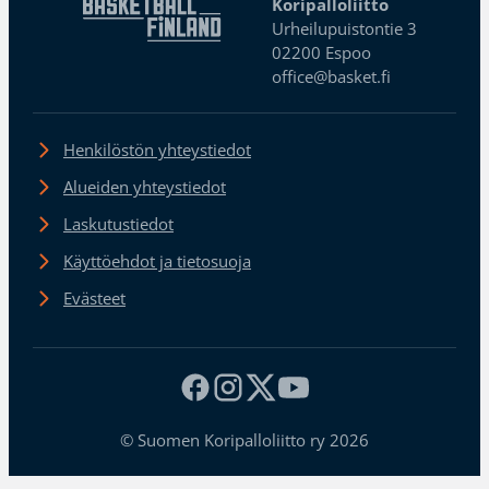
Koripalloliitto
Urheilupuistontie 3
02200 Espoo
office@basket.fi
Henkilöstön yhteystiedot
Alueiden yhteystiedot
Laskutustiedot
Käyttöehdot ja tietosuoja
Evästeet
© Suomen Koripalloliitto ry 2026