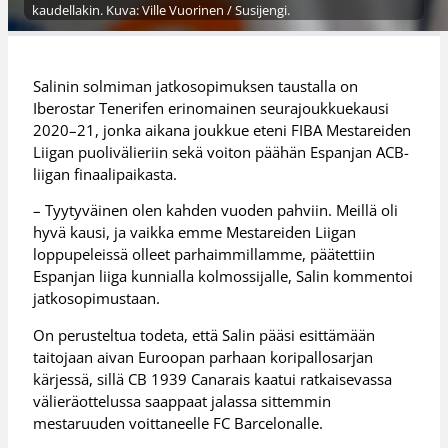
kaudellakin. Kuva: Ville Vuorinen / Susijengi.
Salinin solmiman jatkosopimuksen taustalla on
Iberostar Tenerifen erinomainen seurajoukkuekausi
2020–21, jonka aikana joukkue eteni FIBA Mestareiden
Liigan puolivälieriin sekä voiton päähän Espanjan ACB-
liigan finaalipaikasta.
– Tyytyväinen olen kahden vuoden pahviin. Meillä oli
hyvä kausi, ja vaikka emme Mestareiden Liigan
loppupeleissä olleet parhaimmillamme, päätettiin
Espanjan liiga kunnialla kolmossijalle, Salin kommentoi
jatkosopimustaan.
On perusteltua todeta, että Salin pääsi esittämään
taitojaan aivan Euroopan parhaan koripallosarjan
kärjessä, sillä CB 1939 Canarais kaatui ratkaisevassa
välieräottelussa saappaat jalassa sittemmin
mestaruuden voittaneelle FC Barcelonalle.