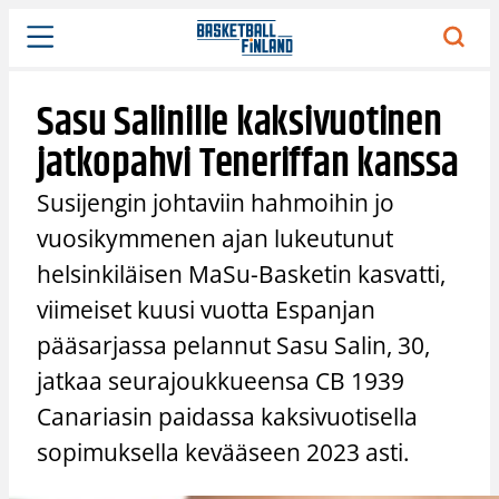
Siirry
sisältöön
Sasu Salinille kaksivuotinen
jatkopahvi Teneriffan kanssa
Susijengin johtaviin hahmoihin jo
vuosikymmenen ajan lukeutunut
helsinkiläisen MaSu-Basketin kasvatti,
viimeiset kuusi vuotta Espanjan
pääsarjassa pelannut Sasu Salin, 30,
jatkaa seurajoukkueensa CB 1939
Canariasin paidassa kaksivuotisella
sopimuksella kevääseen 2023 asti.