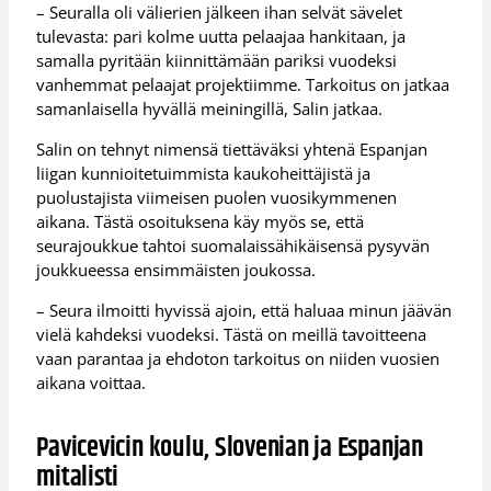
– Seuralla oli välierien jälkeen ihan selvät sävelet
tulevasta: pari kolme uutta pelaajaa hankitaan, ja
samalla pyritään kiinnittämään pariksi vuodeksi
vanhemmat pelaajat projektiimme. Tarkoitus on jatkaa
samanlaisella hyvällä meiningillä, Salin jatkaa.
Salin on tehnyt nimensä tiettäväksi yhtenä Espanjan
liigan kunnioitetuimmista kaukoheittäjistä ja
puolustajista viimeisen puolen vuosikymmenen
aikana. Tästä osoituksena käy myös se, että
seurajoukkue tahtoi suomalaissähikäisensä pysyvän
joukkueessa ensimmäisten joukossa.
– Seura ilmoitti hyvissä ajoin, että haluaa minun jäävän
vielä kahdeksi vuodeksi. Tästä on meillä tavoitteena
vaan parantaa ja ehdoton tarkoitus on niiden vuosien
aikana voittaa.
Pavicevicin koulu, Slovenian ja Espanjan
mitalisti