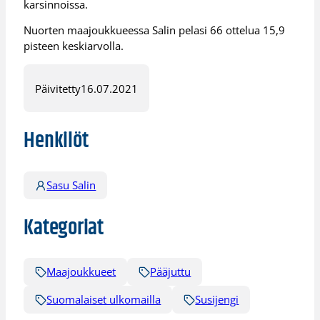
karsinnoissa.
Nuorten maajoukkueessa Salin pelasi 66 ottelua 15,9
pisteen keskiarvolla.
Päivitetty
16.07.2021
Henkilöt
Sasu Salin
Kategoriat
Maajoukkueet
Pääjuttu
Suomalaiset ulkomailla
Susijengi