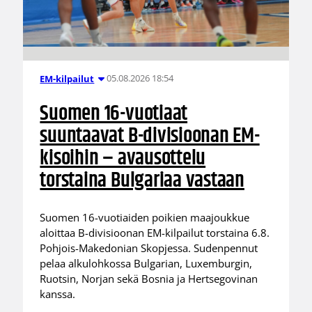
05.08.2026 18:54
EM-kilpailut
Suomen 16-vuotiaat
suuntaavat B-divisioonan EM-
kisoihin – avausottelu
torstaina Bulgariaa vastaan
Suomen 16-vuotiaiden poikien maajoukkue
aloittaa B-divisioonan EM-kilpailut torstaina 6.8.
Pohjois-Makedonian Skopjessa. Sudenpennut
pelaa alkulohkossa Bulgarian, Luxemburgin,
Ruotsin, Norjan sekä Bosnia ja Hertsegovinan
kanssa.