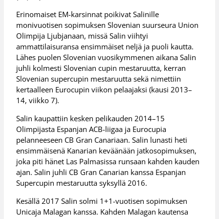
Erinomaiset EM-karsinnat poikivat Salinille
monivuotisen sopimuksen Slovenian suurseura Union
Olimpija Ljubjanaan, missä Salin viihtyi
ammattilaisuransa ensimmäiset neljä ja puoli kautta.
Lähes puolen Slovenian vuosikymmenen aikana Salin
juhli kolmesti Slovenian cupin mestaruutta, kerran
Slovenian supercupin mestaruutta sekä nimettiin
kertaalleen Eurocupin viikon pelaajaksi (kausi 2013–
14, viikko 7).
Salin kaupattiin kesken pelikauden 2014–15
Olimpijasta Espanjan ACB-liigaa ja Eurocupia
pelanneeseen CB Gran Canariaan. Salin lunasti heti
ensimmäisenä Kanarian keväänään jatkosopimuksen,
joka piti hänet Las Palmasissa runsaan kahden kauden
ajan. Salin juhli CB Gran Canarian kanssa Espanjan
Supercupin mestaruutta syksyllä 2016.
Kesällä 2017 Salin solmi 1+1-vuotisen sopimuksen
Unicaja Malagan kanssa. Kahden Malagan kautensa