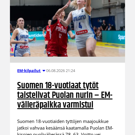
06.08.2026 21:24
EM-kilpailut
Suomen 18-vuotiaat tytöt
taistelivat Puolan nurin – EM-
välieräpaikka varmistui
Suomen 18-vuotiaiden tyttöjen maajoukkue
jatkoi vahvaa kesäänsä kaatamalla Puolan EM-
kisojen puolivälierässä 78–63. Voitto vei