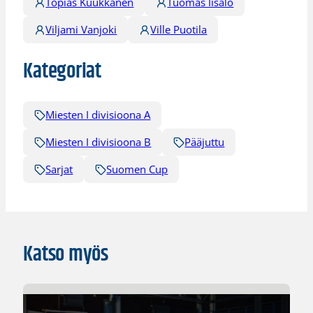
Topias Kuukkanen
Tuomas Iisalo
Viljami Vanjoki
Ville Puotila
Kategoriat
Miesten I divisioona A
Miesten I divisioona B
Pääjuttu
Sarjat
Suomen Cup
Katso myös