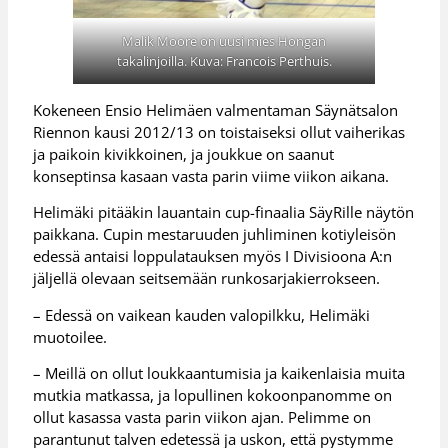
Malik Moore on uusi mies Hongan
takalinjoilla. Kuva: Francois Perthuis.
Kokeneen Ensio Helimäen valmentaman Säynätsalon
Riennon kausi 2012/13 on toistaiseksi ollut vaiherikas
ja paikoin kivikkoinen, ja joukkue on saanut
konseptinsa kasaan vasta parin viime viikon aikana.
Helimäki pitääkin lauantain cup-finaalia SäyRille näytön
paikkana. Cupin mestaruuden juhliminen kotiyleisön
edessä antaisi loppulatauksen myös I Divisioona A:n
jäljellä olevaan seitsemään runkosarjakierrokseen.
– Edessä on vaikean kauden valopilkku, Helimäki
muotoilee.
– Meillä on ollut loukkaantumisia ja kaikenlaisia muita
mutkia matkassa, ja lopullinen kokoonpanomme on
ollut kasassa vasta parin viikon ajan. Pelimme on
parantunut talven edetessä ja uskon, että pystymme