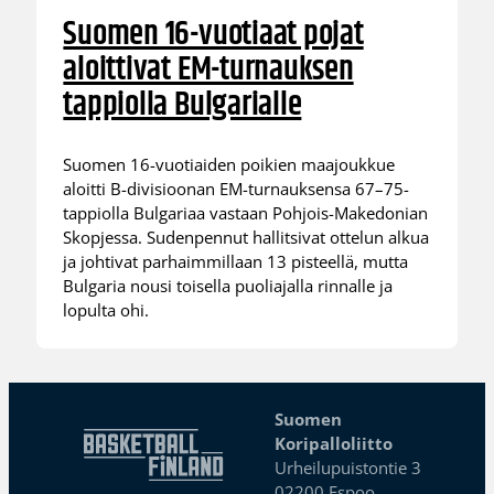
Suomen 16-vuotiaat pojat
aloittivat EM-turnauksen
tappiolla Bulgarialle
Suomen 16-vuotiaiden poikien maajoukkue
aloitti B-divisioonan EM-turnauksensa 67–75-
tappiolla Bulgariaa vastaan Pohjois-Makedonian
Skopjessa. Sudenpennut hallitsivat ottelun alkua
ja johtivat parhaimmillaan 13 pisteellä, mutta
Bulgaria nousi toisella puoliajalla rinnalle ja
lopulta ohi.
Suomen
Koripalloliitto
Urheilupuistontie 3
02200 Espoo