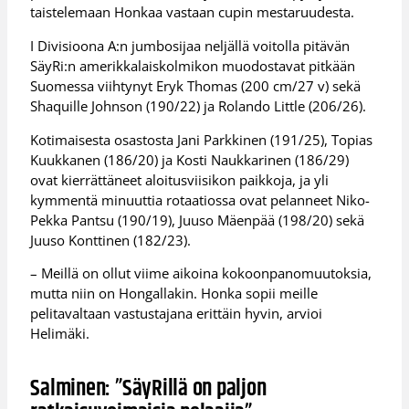
taistelemaan Honkaa vastaan cupin mestaruudesta.
I Divisioona A:n jumbosijaa neljällä voitolla pitävän
SäyRi:n amerikkalaiskolmikon muodostavat pitkään
Suomessa viihtynyt Eryk Thomas (200 cm/27 v) sekä
Shaquille Johnson (190/22) ja Rolando Little (206/26).
Kotimaisesta osastosta Jani Parkkinen (191/25), Topias
Kuukkanen (186/20) ja Kosti Naukkarinen (186/29)
ovat kierrättäneet aloitusviisikon paikkoja, ja yli
kymmentä minuuttia rotaatiossa ovat pelanneet Niko-
Pekka Pantsu (190/19), Juuso Mäenpää (198/20) sekä
Juuso Konttinen (182/23).
– Meillä on ollut viime aikoina kokoonpanomuutoksia,
mutta niin on Hongallakin. Honka sopii meille
pelitavaltaan vastustajana erittäin hyvin, arvioi
Helimäki.
Salminen: ”SäyRillä on paljon