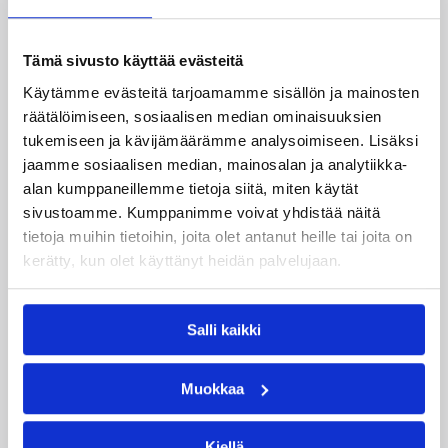
Tilastovertailu
Tämä sivusto käyttää evästeitä
Pisteet: Honka 90,0 SäyRi 84,8
Käytämme evästeitä tarjoamamme sisällön ja mainosten
Levypallot: Honka 39,1 SäyRi 31,9
räätälöimiseen, sosiaalisen median ominaisuuksien
2p tarkkuus: Honka 52,9% SäyRi 51,7%
tukemiseen ja kävijämäärämme analysoimiseen. Lisäksi
jaamme sosiaalisen median, mainosalan ja analytiikka-
3p tarkkuus: Honka 35,6% SäyRi 33,6%
alan kumppaneillemme tietoja siitä, miten käytät
Menetykset: Honka 14,8 SäyRi 14,3
sivustoamme. Kumppanimme voivat yhdistää näitä
Vastustajan pisteet: Honka 84,4 SäyRi 89,5
tietoja muihin tietoihin, joita olet antanut heille tai joita on
kerätty, kun olet käyttänyt heidän palvelujaan.
Miesten cupin finaali Säynätsalon Riento – Tapiolan
Honka Lehtisaaren kuntotalolla Säynätsalossa lauantaina
9.2. klo 17:00 alkaen.
Salli kaikki
Lisätietoja:
Miesten Suomen cup
Muokkaa
Päivitetty
08.02.2013
Kiellä