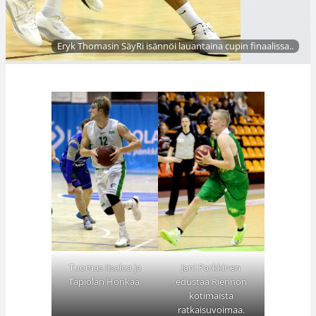
Eryk Thomasin SäyRi isännöi lauantaina cupin finaalissa..
Tuomas Iisaloa ja
Jani Parkkinen
Tapiolan Honkaa.
edustaa Riennon
kotimaista
ratkaisuvoimaa.