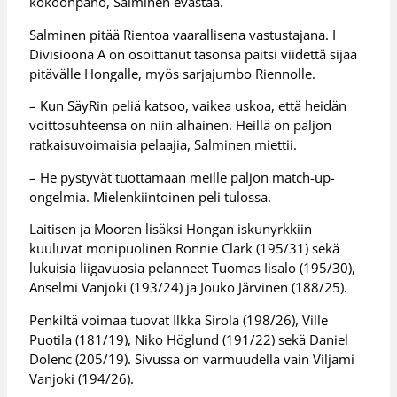
kokoonpano, Salminen evästää.
Salminen pitää Rientoa vaarallisena vastustajana. I
Divisioona A on osoittanut tasonsa paitsi viidettä sijaa
pitävälle Hongalle, myös sarjajumbo Riennolle.
– Kun SäyRin peliä katsoo, vaikea uskoa, että heidän
voittosuhteensa on niin alhainen. Heillä on paljon
ratkaisuvoimaisia pelaajia, Salminen miettii.
– He pystyvät tuottamaan meille paljon match-up-
ongelmia. Mielenkiintoinen peli tulossa.
Laitisen ja Mooren lisäksi Hongan iskunyrkkiin
kuuluvat monipuolinen Ronnie Clark (195/31) sekä
lukuisia liigavuosia pelanneet Tuomas Iisalo (195/30),
Anselmi Vanjoki (193/24) ja Jouko Järvinen (188/25).
Penkiltä voimaa tuovat Ilkka Sirola (198/26), Ville
Puotila (181/19), Niko Höglund (191/22) sekä Daniel
Dolenc (205/19). Sivussa on varmuudella vain Viljami
Vanjoki (194/26).