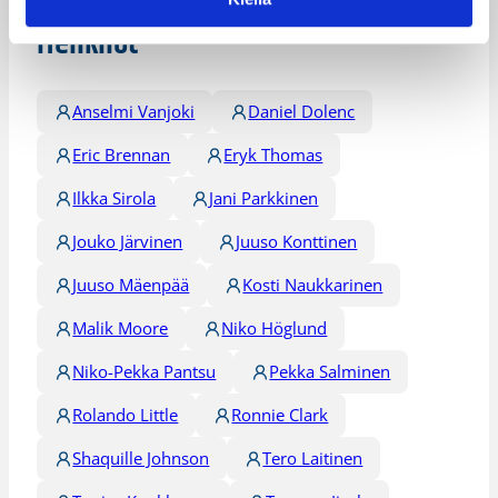
Henkilöt
Anselmi Vanjoki
Daniel Dolenc
Eric Brennan
Eryk Thomas
Ilkka Sirola
Jani Parkkinen
Jouko Järvinen
Juuso Konttinen
Juuso Mäenpää
Kosti Naukkarinen
Malik Moore
Niko Höglund
Niko-Pekka Pantsu
Pekka Salminen
Rolando Little
Ronnie Clark
Shaquille Johnson
Tero Laitinen