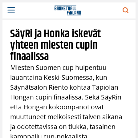
Siirry
sisältöön
SäyRi ja Honka iskevät
yhteen miesten cupin
finaalissa
Miesten Suomen cup huipentuu
lauantaina Keski-Suomessa, kun
Säynätsalon Riento kohtaa Tapiolan
Hongan cupin finaalissa. Sekä SäyRin
että Hongan kokoonpanot ovat
muuttuneet melkoisesti talven aikana
ja odotettavissa on tiukka, tasainen
kamppailu cup-pokaalista.