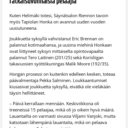
ratkaisuvoimaisia pelaajia”
Kuten Helimäki totesi, Säynätsalon Riennon tavoin
myös Tapiolan Honka on avannut uuden vuoden
uusiutuneena.
Joukkuetta syksyllä vahvistanut Eric Brennan on
palannut kotimaahansa, ja uusina miehinä Honkaan
ovat liittyneet syksyn mittaiselta opintovapaalta
palannut Tero Laitinen (201/25) sekä Korisliigan
takavuosien syöttökuningas Malik Moore (192/35).
Hongan prosessi on kuitenkin edelleen kesken, toteaa
päävalmentaja Pekka Salminen. Loukkaantumiset
kiusasivat joukkuetta syksyllä, eivätkä ole vieläkään
täysin hellittäneet.
– Päivä kerrallaan mennään. Keskiviikkona oli
treeneissä 15 pelaajaa, mikä oli jo oikein hyvä määrä.
Lauantailta on varmasti sivussa Viljami Vanjoki, mutta
katsotaan lähempänä lauantaita, mikä on pelaava