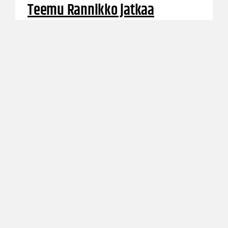
Teemu Rannikko jatkaa
Vilppaassa kaudella 2018-19
Joensuulaisesta Kataja Basketista viime kesänä
Saloon siirtynyt pitkäaikainen Susijengi-
pelinrakentaja Teemu Rannikko, 37, jatkaa
Vilppaassa myös kaudella 2018-19.
Valmennuspuolella Vilpas on solminut
jatkosopimuksen apuvalmentaja Juuso Konttisen
kanssa.