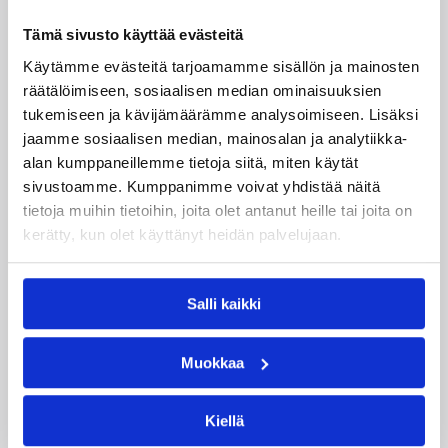
Tämä sivusto käyttää evästeitä
Käytämme evästeitä tarjoamamme sisällön ja mainosten
räätälöimiseen, sosiaalisen median ominaisuuksien
tukemiseen ja kävijämäärämme analysoimiseen. Lisäksi
jaamme sosiaalisen median, mainosalan ja analytiikka-
alan kumppaneillemme tietoja siitä, miten käytät
sivustoamme. Kumppanimme voivat yhdistää näitä
tietoja muihin tietoihin, joita olet antanut heille tai joita on
06.08.2026 21:44
Maaottelu
kerätty, kun olet käyttänyt heidän palvelujaan.
Susiladiesin puolustus rautaa
Tukholmassa –
Salli kaikki
harvinaislaatuinen voitto
Liettuasta
Muokkaa
Susiladies nappasi harvinaislaatuisen voiton
Kiellä
Liettuasta Tukholmassa pelatussa maaottelussa.