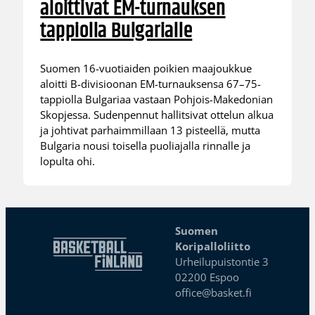
aloittivat EM-turnauksen
tappiolla Bulgarialle
Suomen 16-vuotiaiden poikien maajoukkue
aloitti B-divisioonan EM-turnauksensa 67–75-
tappiolla Bulgariaa vastaan Pohjois-Makedonian
Skopjessa. Sudenpennut hallitsivat ottelun alkua
ja johtivat parhaimmillaan 13 pisteellä, mutta
Bulgaria nousi toisella puoliajalla rinnalle ja
lopulta ohi.
Suomen
Koripalloliitto
Urheilupuistontie 3
02200 Espoo
office@basket.fi