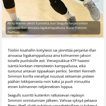
Ricky Waxlax säkitti 8 pistettä, kun Seagulls harjasi voiton
perjantai-illan ainoasta liigakamppailusta. Kuva: Francois
Perthuis
Töölön kisahallin kotiyleisö sai jännittää perjantai-illan
ainoassa liigakamppailussa aina kolmannen jakson
toiselle puoliskolle asti. Vierasjoukkue KTP haastoi
isäntiä korkean intensiteetin kamppailussa, eikä
tuntunut antavan tippaakaan periksi. Sentteri Kenneth
Simmsin korilla vierailijat nousivat seitsemän pisteen
päähän lokkiparvesta noin kaksi ja puoli minuuttia
ennen kolmannen neljänneksen loppua.
Seagulls suoritti kuitenkin ratkaisevan repäisyn
Simmsin onnistumisen jälkeen. Vahvaa syksyä pelaava
Remy Abell aloitti nykäisyn vapaaheitoillaan ja kokenut