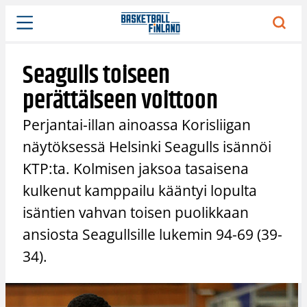
Siirry
sisältöön
Seagulls toiseen
perättäiseen voittoon
Perjantai-illan ainoassa Korisliigan
näytöksessä Helsinki Seagulls isännöi
KTP:ta. Kolmisen jaksoa tasaisena
kulkenut kamppailu kääntyi lopulta
isäntien vahvan toisen puolikkaan
ansiosta Seagullsille lukemin 94-69 (39-
34).