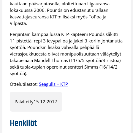
kauttaan pääsarjatasolla, aloitettuaan liigauransa
lokakuussa 2006. Pounds on edustanut urallaan
kasvattajaseuransa KTP:n lisäksi myös ToPoa ja
Vilpasta.
Perjantain kamppailussa KTP-kapteeni Pounds säkitti
11 pistettä, repi 3 levypalloa ja jakoi 3 koriin johtanutta
syöttöä. Poundsin lisäksi vahvalla pelipäällä
vierasjoukkueesta olivat monipuolisuuttaan väläytellyt
takapelaaja Mandell Thomas (11/5/5 syöttöä/3 riistoa)
sekä tupla-tuplan operoinut sentteri Simms (16/14/2
syöttöä).
Ottelutilastot:
Seagulls – KTP
Päivitetty
15.12.2017
Henkilöt