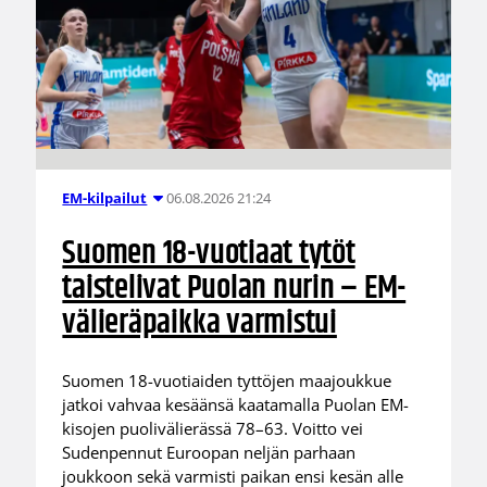
06.08.2026 21:24
EM-kilpailut
Suomen 18-vuotiaat tytöt
taistelivat Puolan nurin – EM-
välieräpaikka varmistui
Suomen 18-vuotiaiden tyttöjen maajoukkue
jatkoi vahvaa kesäänsä kaatamalla Puolan EM-
kisojen puolivälierässä 78–63. Voitto vei
Sudenpennut Euroopan neljän parhaan
joukkoon sekä varmisti paikan ensi kesän alle