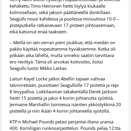
kehäkettu Timo Heinonen heitti löylyä kiukaalle
kolmosellaan, sekä jakson päättäneellä donkillaan.
Seagulls nousi kahdessa ja puolessa minuutissa 10-0 –
pisteputkella ratkaisevaan 17 pisteen johtoasemaan,
eikä katsonut enää taakseen.
– Meillä on sen verran pieni joukkue, että meidän on
pakko käyttää nopeuttamme hyväksemme. Kotka oli
pitkään aika lähellä, mutta onneksi saatiin tarvittava
ero revittyä. Tämä oli arvokas kotivoitto, iloitsi
Seagulls-luotsi Mikko Larkas.
Laituri Kayel Locke jatkoi Abellin tapaan vahvaa
talvivirettään, pussittaen Seagullsille 17 pistettä ja repi
8 levypalloa. Lokkilauman takakentällä Derek Jackson
heitti 15 pistettä ja jakoi 4 koriin johtanutta syöttöä,
Jermaine Marshallin toimiessa isäntien ykköstykkinä 20
pisteellä ja niin ikään 4 koriin johtaneella syötöllä.
KTP:n Michael Pounds pelasi perjantai-iltana uransa
400. Korisliigan runkosarjaottelun. Pounds pelaa 12:tta