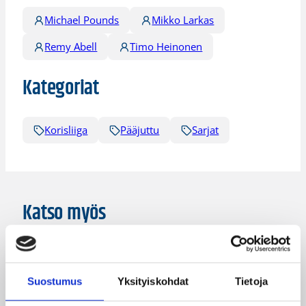
Michael Pounds
Mikko Larkas
Remy Abell
Timo Heinonen
Kategoriat
Korisliiga
Pääjuttu
Sarjat
Katso myös
Suostumus
Yksityiskohdat
Tietoja