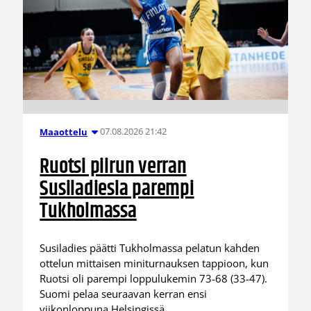
07.08.2026 21:42
Maaottelu
Ruotsi piirun verran
Susiladiesia parempi
Tukholmassa
Susiladies päätti Tukholmassa pelatun kahden
ottelun mittaisen miniturnauksen tappioon, kun
Ruotsi oli parempi loppulukemin 73-68 (33-47).
Suomi pelaa seuraavan kerran ensi
viikonloppuna Helsingissä.