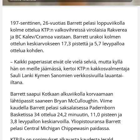
197-senttinen, 26-vuotias Barrett pelasi loppuviikolla
kolme ottelua KTP:n valkovihreissä virolaisia Rakverea
ja BC Kalev/Cramoa vastaan. Barrett urakoi kolmen
ottelun keskiarvokseen 17,3 pistettä ja 5,7 levypalloa
ottelua kohden.
– Kaikki paperiasiat eivät ole vielä selviä, mutta kyllä
hän on meille jäämässä, kertoi KTP:n kakkosvalmentaja
Sauli Lanki Kymen Sanomien verkkosivuilla lauantai-
iltana.
Barrett saapui Kotkaan alkuviikolla korvaamaan
lähtöpassit saaneen Bryan McCulloughin. Viime
kaudella Barrett pelasi saksalaisessa Padernborn
Basketissa 34 ottelua 24,2 minuutin, 11,0 pisteen ja
3,8 levypallon keskiarvoilla. Yliopistouransa Barrett
pelasi Central Michigan Chippewasin paidassa.
KTP:lla on sopimukset alkavasta kaudesta Jerald