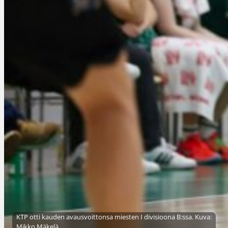
KTP otti kauden avausvoittonsa miesten I divisioona B:ssa. Kuva:
Mikko Mäkelä