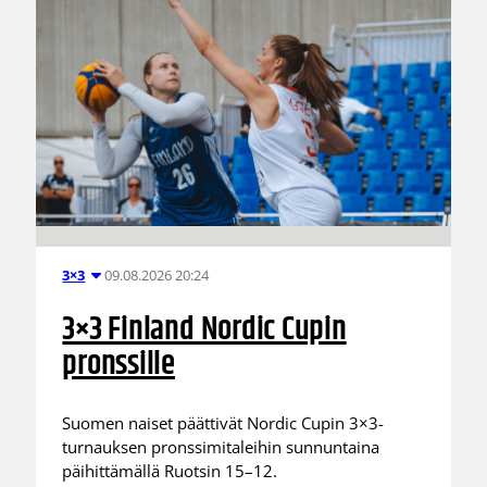
09.08.2026 20:24
3×3
3×3 Finland Nordic Cupin
pronssille
Suomen naiset päättivät Nordic Cupin 3×3-
turnauksen pronssimitaleihin sunnuntaina
päihittämällä Ruotsin 15–12.