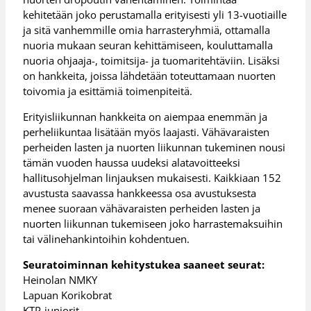
kehitetään joko perustamalla erityisesti yli 13-vuotiaille
ja sitä vanhemmille omia harrasteryhmiä, ottamalla
nuoria mukaan seuran kehittämiseen, kouluttamalla
nuoria ohjaaja-, toimitsija- ja tuomaritehtäviin. Lisäksi
on hankkeita, joissa lähdetään toteuttamaan nuorten
toivomia ja esittämiä toimenpiteitä.
Erityisliikunnan hankkeita on aiempaa enemmän ja
perheliikuntaa lisätään myös laajasti. Vähävaraisten
perheiden lasten ja nuorten liikunnan tukeminen nousi
tämän vuoden haussa uudeksi alatavoitteeksi
hallitusohjelman linjauksen mukaisesti. Kaikkiaan 152
avustusta saavassa hankkeessa osa avustuksesta
menee suoraan vähävaraisten perheiden lasten ja
nuorten liikunnan tukemiseen joko harrastemaksuihin
tai välinehankintoihin kohdentuen.
Seuratoiminnan kehitystukea saaneet seurat:
Heinolan NMKY
Lapuan Korikobrat
KTP-juniorit