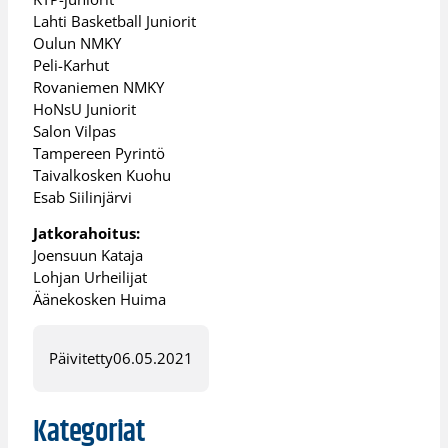
Lahti Basketball Juniorit
Oulun NMKY
Peli-Karhut
Rovaniemen NMKY
HoNsU Juniorit
Salon Vilpas
Tampereen Pyrintö
Taivalkosken Kuohu
Esab Siilinjärvi
Jatkorahoitus:
Joensuun Kataja
Lohjan Urheilijat
Äänekosken Huima
Päivitetty
06.05.2021
Kategoriat