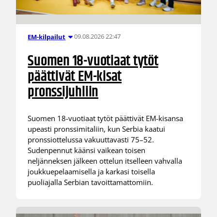
09.08.2026 22:47
EM-kilpailut
Suomen 18-vuotiaat tytöt
päättivät EM-kisat
pronssijuhliin
Suomen 18-vuotiaat tytöt päättivät EM-kisansa
upeasti pronssimitaliin, kun Serbia kaatui
pronssiottelussa vakuuttavasti 75–52.
Sudenpennut käänsi vaikean toisen
neljänneksen jälkeen ottelun itselleen vahvalla
joukkuepelaamisella ja karkasi toisella
puoliajalla Serbian tavoittamattomiin.