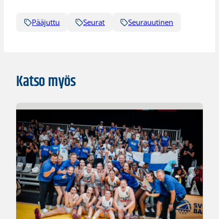
Pääjuttu
Seurat
Seurauutinen
Katso myös