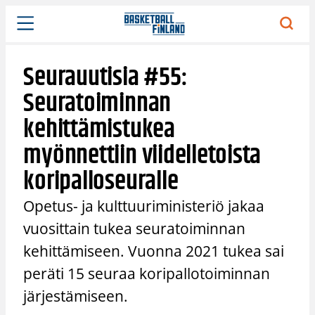
Siirry
sisältöön
Seurauutisia #55:
Seuratoiminnan
kehittämistukea
myönnettiin viidelletoista
koripalloseuralle
Opetus- ja kulttuuriministeriö jakaa
vuosittain tukea seuratoiminnan
kehittämiseen. Vuonna 2021 tukea sai
peräti 15 seuraa koripallotoiminnan
järjestämiseen.