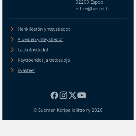
02200 Espoo
office@basket.fi
Henkilöstön yhteystiedot
Alueiden yhteystiedot
Laskutustiedot
Käyttöehdot ja tietosuoja
Evästeet
© Suomen Koripalloliitto ry 2026