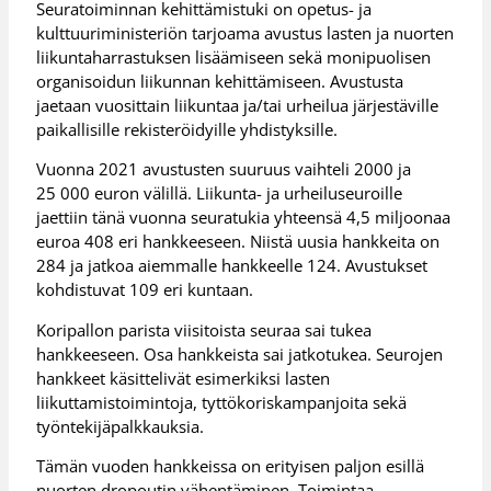
Seuratoiminnan kehittämistuki on opetus- ja
kulttuuriministeriön tarjoama avustus lasten ja nuorten
liikuntaharrastuksen lisäämiseen sekä monipuolisen
organisoidun liikunnan kehittämiseen. Avustusta
jaetaan vuosittain liikuntaa ja/tai urheilua järjestäville
paikallisille rekisteröidyille yhdistyksille.
Vuonna 2021 avustusten suuruus vaihteli 2000 ja
25 000 euron välillä. Liikunta- ja urheiluseuroille
jaettiin tänä vuonna seuratukia yhteensä 4,5 miljoonaa
euroa 408 eri hankkeeseen. Niistä uusia hankkeita on
284 ja jatkoa aiemmalle hankkeelle 124. Avustukset
kohdistuvat 109 eri kuntaan.
Koripallon parista viisitoista seuraa sai tukea
hankkeeseen. Osa hankkeista sai jatkotukea. Seurojen
hankkeet käsittelivät esimerkiksi lasten
liikuttamistoimintoja, tyttökoriskampanjoita sekä
työntekijäpalkkauksia.
Tämän vuoden hankkeissa on erityisen paljon esillä
nuorten dropoutin vähentäminen. Toimintaa