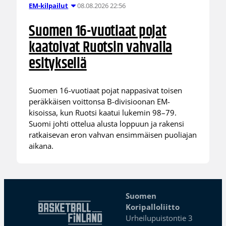
08.08.2026 22:56
EM-kilpailut
Suomen 16-vuotiaat pojat
kaatoivat Ruotsin vahvalla
esityksellä
Suomen 16-vuotiaat pojat nappasivat toisen
peräkkäisen voittonsa B-divisioonan EM-
kisoissa, kun Ruotsi kaatui lukemin 98–79.
Suomi johti ottelua alusta loppuun ja rakensi
ratkaisevan eron vahvan ensimmäisen puoliajan
aikana.
Suomen
Koripalloliitto
Urheilupuistontie 3