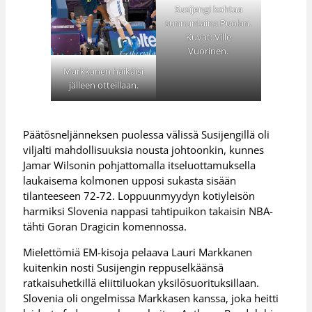
Susijengi kohtaa
sunnuntaina Puolan.
Kuvat: Ville
Vuorinen.
Markkanen häikäisi
jälleen otteillaan.
Päätösneljänneksen puolessa välissä Susijengillä oli
viljalti mahdollisuuksia nousta johtoonkin, kunnes
Jamar Wilsonin pohjattomalla itseluottamuksella
laukaisema kolmonen upposi sukasta sisään
tilanteeseen 72-72. Loppuunmyydyn kotiyleisön
harmiksi Slovenia nappasi tahtipuikon takaisin NBA-
tähti Goran Dragicin komennossa.
Mielettömiä EM-kisoja pelaava Lauri Markkanen
kuitenkin nosti Susijengin reppuselkäänsä
ratkaisuhetkillä eliittiluokan yksilösuorituksillaan.
Slovenia oli ongelmissa Markkasen kanssa, joka heitti