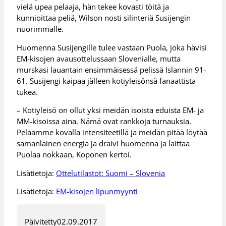
vielä upea pelaaja, hän tekee kovasti töitä ja
kunnioittaa peliä, Wilson nosti silinteriä Susijengin
nuorimmalle.
Huomenna Susijengille tulee vastaan Puola, joka hävisi
EM-kisojen avausottelussaan Slovenialle, mutta
murskasi lauantain ensimmäisessä pelissä Islannin 91-
61. Susijengi kaipaa jälleen kotiyleisönsä fanaattista
tukea.
– Kotiyleisö on ollut yksi meidän isoista eduista EM- ja
MM-kisoissa aina. Nämä ovat rankkoja turnauksia.
Pelaamme kovalla intensiteetillä ja meidän pitää löytää
samanlainen energia ja draivi huomenna ja laittaa
Puolaa nokkaan, Koponen kertoi.
Lisätietoja:
Ottelutilastot: Suomi – Slovenia
Lisätietoja:
EM-kisojen lipunmyynti
Päivitetty
02.09.2017