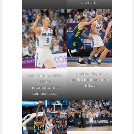
saamatta.
.. ja Petteri Koponen
Sasu Salin huudatti
periksiantamattomu
yleisöä
udellaan.
uskomattomilla
kolmosillaan…