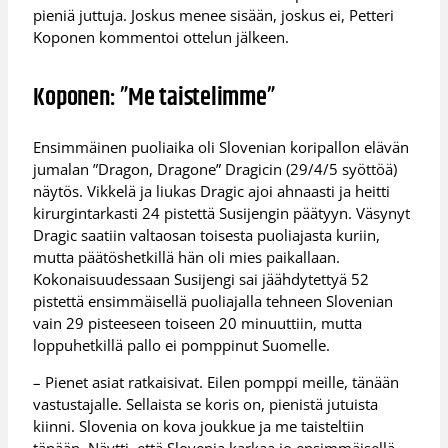
pieniä juttuja. Joskus menee sisään, joskus ei, Petteri
Koponen kommentoi ottelun jälkeen.
Koponen: ”Me taistelimme”
Ensimmäinen puoliaika oli Slovenian koripallon elävän
jumalan ”Dragon, Dragone” Dragicin (29/4/5 syöttöä)
näytös. Vikkelä ja liukas Dragic ajoi ahnaasti ja heitti
kirurgintarkasti 24 pistettä Susijengin päätyyn. Väsynyt
Dragic saatiin valtaosan toisesta puoliajasta kuriin,
mutta päätöshetkillä hän oli mies paikallaan.
Kokonaisuudessaan Susijengi sai jäähdytettyä 52
pistettä ensimmäisellä puoliajalla tehneen Slovenian
vain 29 pisteeseen toiseen 20 minuuttiin, mutta
loppuhetkillä pallo ei pomppinut Suomelle.
– Pienet asiat ratkaisivat. Eilen pomppi meille, tänään
vastustajalle. Sellaista se koris on, pienistä jutuista
kiinni. Slovenia on kova joukkue ja me taisteltiin