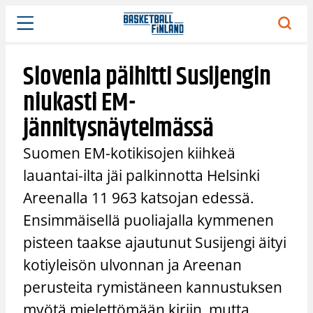
Siirry
sisältöön
Slovenia päihitti Susijengin
niukasti EM-
jännitysnäytelmässä
Suomen EM-kotikisojen kiihkeä
lauantai-ilta jäi palkinnotta Helsinki
Areenalla 11 963 katsojan edessä.
Ensimmäisellä puoliajalla kymmenen
pisteen taakse ajautunut Susijengi äityi
kotiyleisön ulvonnan ja Areenan
perusteita rymistäneen kannustuksen
myötä mielettömään kiriin, mutta