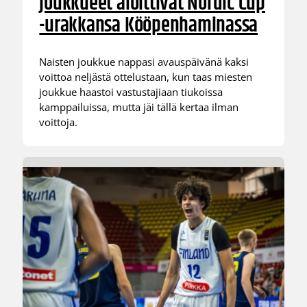
joukkueet aloittivat Nordic Cup
-urakkansa Kööpenhaminassa
Naisten joukkue nappasi avauspäivänä kaksi
voittoa neljästä ottelustaan, kun taas miesten
joukkue haastoi vastustajiaan tiukoissa
kamppailuissa, mutta jäi tällä kertaa ilman
voittoja.