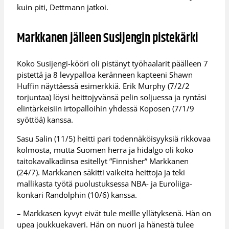
kuin piti, Dettmann jatkoi.
Markkanen jälleen Susijengin pistekärki
Koko Susijengi-kööri oli pistänyt työhaalarit päälleen 7
pistettä ja 8 levypalloa keränneen kapteeni Shawn
Huffin näyttäessä esimerkkiä. Erik Murphy (7/2/2
torjuntaa) löysi heittojyvänsä pelin soljuessa ja ryntäsi
elintärkeisiin irtopalloihin yhdessä Koposen (7/1/9
syöttöä) kanssa.
Sasu Salin (11/5) heitti pari todennäköisyyksiä rikkovaa
kolmosta, mutta Suomen herra ja hidalgo oli koko
taitokavalkadinsa esitellyt ”Finnisher” Markkanen
(24/7). Markkanen säkitti vaikeita heittoja ja teki
mallikasta työtä puolustuksessa NBA- ja Euroliiga-
konkari Randolphin (10/6) kanssa.
– Markkasen kyvyt eivät tule meille yllätyksenä. Hän on
upea joukkuekaveri. Hän on nuori ja hänestä tulee