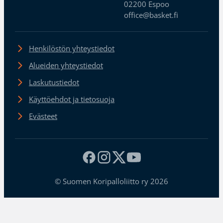
02200 Espoo
office@basket.fi
Henkilöstön yhteystiedot
Alueiden yhteystiedot
Laskutustiedot
Käyttöehdot ja tietosuoja
Evästeet
© Suomen Koripalloliitto ry 2026