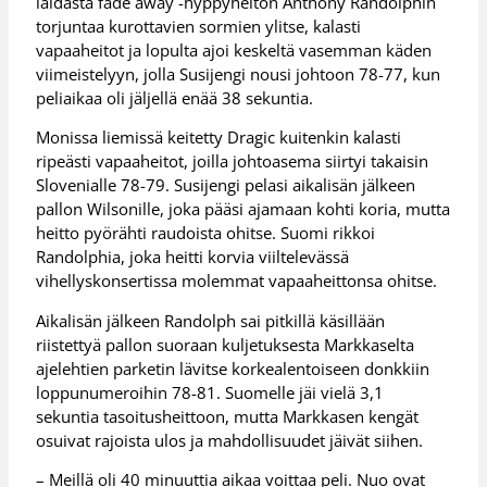
laidasta fade away -hyppyheiton Anthony Randolphin
torjuntaa kurottavien sormien ylitse, kalasti
vapaaheitot ja lopulta ajoi keskeltä vasemman käden
viimeistelyyn, jolla Susijengi nousi johtoon 78-77, kun
peliaikaa oli jäljellä enää 38 sekuntia.
Monissa liemissä keitetty Dragic kuitenkin kalasti
ripeästi vapaaheitot, joilla johtoasema siirtyi takaisin
Slovenialle 78-79. Susijengi pelasi aikalisän jälkeen
pallon Wilsonille, joka pääsi ajamaan kohti koria, mutta
heitto pyörähti raudoista ohitse. Suomi rikkoi
Randolphia, joka heitti korvia viiltelevässä
vihellyskonsertissa molemmat vapaaheittonsa ohitse.
Aikalisän jälkeen Randolph sai pitkillä käsillään
riistettyä pallon suoraan kuljetuksesta Markkaselta
ajelehtien parketin lävitse korkealentoiseen donkkiin
loppunumeroihin 78-81. Suomelle jäi vielä 3,1
sekuntia tasoitusheittoon, mutta Markkasen kengät
osuivat rajoista ulos ja mahdollisuudet jäivät siihen.
– Meillä oli 40 minuuttia aikaa voittaa peli. Nuo ovat