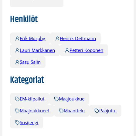
Henkilöt
Erik Murphy
Henrik Dettmann
Lauri Markkanen
Petteri Koponen
Sasu Salin
Kategoriat
EM-kilpailut
Maajoukkue
Maajoukkueet
Maaottelu
Pääjuttu
Susijengi