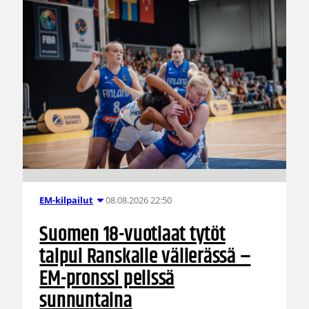
08.08.2026 22:50
EM-kilpailut
Suomen 18-vuotiaat tytöt
taipui Ranskalle välierässä –
EM-pronssi pelissä
sunnuntaina