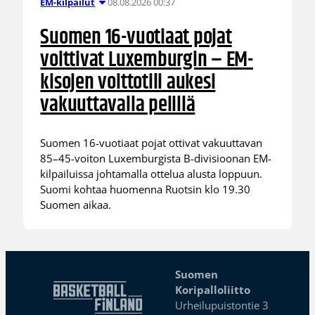
08.08.2026 00:37
EM-kilpailut
Suomen 16-vuotiaat pojat
voittivat Luxemburgin – EM-
kisojen voittotili aukesi
vakuuttavalla pelillä
Suomen 16-vuotiaat pojat ottivat vakuuttavan
85–45-voiton Luxemburgista B-divisioonan EM-
kilpailuissa johtamalla ottelua alusta loppuun.
Suomi kohtaa huomenna Ruotsin klo 19.30
Suomen aikaa.
Suomen
Koripalloliitto
Urheilupuistontie 3