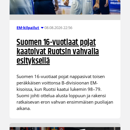
08.08.2026 22:56
EM-kilpailut
Suomen 16-vuotiaat pojat
kaatoivat Ruotsin vahvalla
esityksellä
Suomen 16-vuotiaat pojat nappasivat toisen
peräkkäisen voittonsa B-divisioonan EM-
kisoissa, kun Ruotsi kaatui lukemin 98–79.
Suomi johti ottelua alusta loppuun ja rakensi
ratkaisevan eron vahvan ensimmäisen puoliajan
aikana.