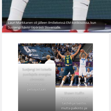
Lauri Markkanen oli jälleen ilmiliekeissä EM-kotikisoissa, kun
Susijengi hävisi täpärästi Slovenialle.
Susijengi imi toisella
puoliajalla energiaa
ulvovasta
kuudennesta
pelaajastaan.
Shawn Huffin
kipparoima Suomi
taisteli ja raastoi,
mutta palkinto jäi