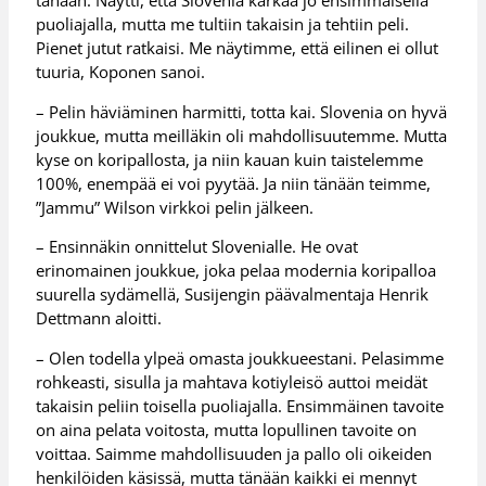
tänään. Näytti, että Slovenia karkaa jo ensimmäisellä
puoliajalla, mutta me tultiin takaisin ja tehtiin peli.
Pienet jutut ratkaisi. Me näytimme, että eilinen ei ollut
tuuria, Koponen sanoi.
– Pelin häviäminen harmitti, totta kai. Slovenia on hyvä
joukkue, mutta meilläkin oli mahdollisuutemme. Mutta
kyse on koripallosta, ja niin kauan kuin taistelemme
100%, enempää ei voi pyytää. Ja niin tänään teimme,
”Jammu” Wilson virkkoi pelin jälkeen.
– Ensinnäkin onnittelut Slovenialle. He ovat
erinomainen joukkue, joka pelaa modernia koripalloa
suurella sydämellä, Susijengin päävalmentaja Henrik
Dettmann aloitti.
– Olen todella ylpeä omasta joukkueestani. Pelasimme
rohkeasti, sisulla ja mahtava kotiyleisö auttoi meidät
takaisin peliin toisella puoliajalla. Ensimmäinen tavoite
on aina pelata voitosta, mutta lopullinen tavoite on
voittaa. Saimme mahdollisuuden ja pallo oli oikeiden
henkilöiden käsissä, mutta tänään kaikki ei mennyt