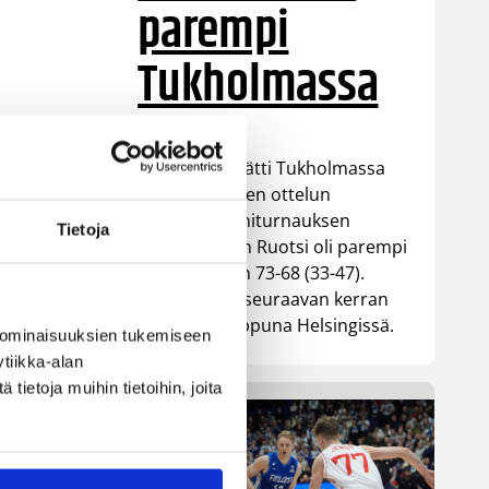
parempi
Tukholmassa
Susiladies päätti Tukholmassa
pelatun kahden ottelun
mittaisen miniturnauksen
Tietoja
tappioon, kun Ruotsi oli parempi
loppulukemin 73-68 (33-47).
Suomi pelaa seuraavan kerran
ensi viikonloppuna Helsingissä.
 ominaisuuksien tukemiseen
tiikka-alan
ietoja muihin tietoihin, joita