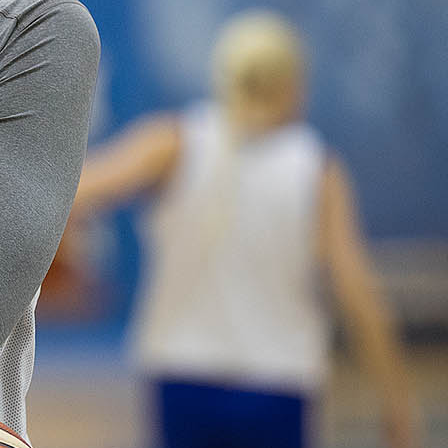
voittotili
aukesi
vakuuttavalla
pelillä
Suomen 16-vuotiaat pojat
ottivat vakuuttavan 85–45-voiton
Luxemburgista B-divisioonan
EM-kilpailuissa johtamalla
ottelua alusta loppuun. Suomi
kohtaa huomenna Ruotsin klo
19.30 Suomen aikaa.