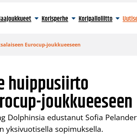
aajoukkueet
Korisperhe
Koripalloliitto
Uutis
uotsalaiseen Eurocup-joukkueeseen
e huippusiirto
urocup-joukkueeseen
ing Dolphinsia edustanut Sofia Pelander
n yksivuotisella sopimuksella.