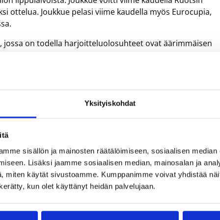
on lippulaivoista. Joukkue voitti viime kaudella Ruotsin
i ottelua. Joukkue pelasi viime kaudella myös Eurocupia,
sa.
 jossa on todella harjoitteluolosuhteet ovat äärimmäisen
skittymään korikseen täysipainoisesti. Lähden innolla kohti
Yksityiskohdat
 33 naisten maaottelua.
itä
mme sisällön ja mainosten räätälöimiseen, sosiaalisen median
iseen. Lisäksi jaamme sosiaalisen median, mainosalan ja analy
, miten käytät sivustoamme. Kumppanimme voivat yhdistää näitä t
n kerätty, kun olet käyttänyt heidän palvelujaan.