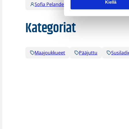
Kiellä
Sofia Pelander
Kategoriat
Maajoukkueet
Pääjuttu
Susiladi