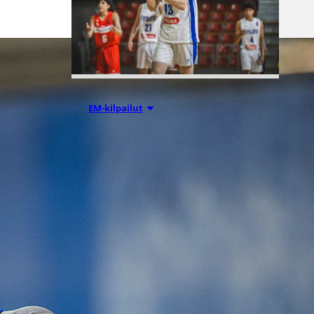
08.08.2026 00:37
EM-kilpailut
Suomen 16-
vuotiaat pojat
voittivat
Luxemburgin
– EM-kisojen