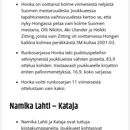
Honka on voittanut kolme viimeisestä neljästä
Suomen mestaruudesta. Joukkueessa
tapahtuneesta vaihtuvuudesta kertoo se, että
nyky-Hongassa pelaa vain kolme Suomen
mestaria, Olli Nikitin, Aki Ulander ja Heikki
Zitting, joista vain Zitting oli voittamassa Hongan
kaikkia kolmea peräkkäistä SM-kultaa 2001-03.
Runkosarjassa Honka teki pudotuspeleihin
selviytyneistä joukkueista vähiten pisteitä, 83,9
ottelua kohden. Vastaavasti joukkueelle kirjattiin
eniten pallonmenetyksiä, 16,9, koko sarjassa.
Honka voitti runkosarjan 11 viimeisestä
ottelustaan vain kaksi.
Namika Lahti – Kataja
Namika Lahti ja Kataja ovat tuttuja
kiistakumppaneita. Joukkueet kohtasivat