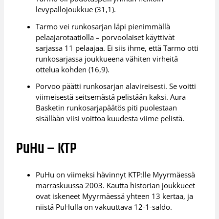
levypallojoukkue (31,1).
Tarmo vei runkosarjan läpi pienimmällä
pelaajarotaatiolla – porvoolaiset käyttivät
sarjassa 11 pelaajaa. Ei siis ihme, että Tarmo otti
runkosarjassa joukkueena vähiten virheitä
ottelua kohden (16,9).
Porvoo päätti runkosarjan alavireisesti. Se voitti
viimeisestä seitsemästä pelistään kaksi. Aura
Basketin runkosarjapäätös piti puolestaan
sisällään viisi voittoa kuudesta viime pelistä.
PuHu – KTP
PuHu on viimeksi hävinnyt KTP:lle Myyrmäessä
marraskuussa 2003. Kautta historian joukkueet
ovat iskeneet Myyrmäessä yhteen 13 kertaa, ja
niistä PuHulla on vakuuttava 12-1-saldo.