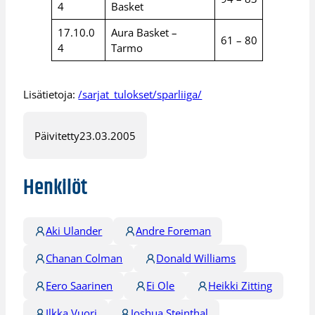
4
Basket
17.10.0
Aura Basket –
61 – 80
4
Tarmo
Lisätietoja:
/sarjat_tulokset/sparliiga/
Päivitetty
23.03.2005
Henkilöt
Aki Ulander
Andre Foreman
Chanan Colman
Donald Williams
Eero Saarinen
Ei Ole
Heikki Zitting
Ilkka Vuori
Joshua Steinthal