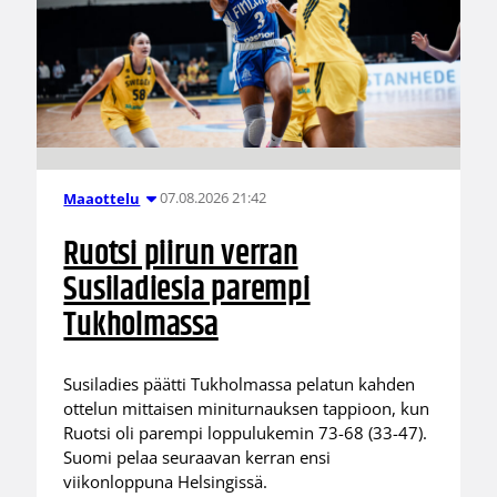
07.08.2026 21:42
Maaottelu
Ruotsi piirun verran
Susiladiesia parempi
Tukholmassa
Susiladies päätti Tukholmassa pelatun kahden
ottelun mittaisen miniturnauksen tappioon, kun
Ruotsi oli parempi loppulukemin 73-68 (33-47).
Suomi pelaa seuraavan kerran ensi
viikonloppuna Helsingissä.