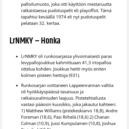
palloilumuoto, joka otti käyttöön mestaruutta
ratkaistaessa pudotuspelit eli playoffsit. Tämä
tapahtui keväällä 1974 eli nyt pudotuspelit
pelataan 32. kertaa.
LrNMKY – Honka
LrNMKY oli runkosarjassa ylivoimaisesti paras
levypallojoukkue kahmittuaan 41,3 irtopalloa
ottelua kohden. Joukkue heitti myös eniten
kolmen pisteen heittoja (931).
Runkosarjan voittaneen Lappeenrannan valttia
oli hyökkäyspäässä tasaisuus ja
ratkaisuvalmiuden laajuus. Pistetehtailusta
vastasi pääosin kuusikko, joka jakautui kahteen:
1) Matthew Williams (pistekeskiarvo 18,8), Andre
Foreman (18,6), Pasi Riihelä (18,6) 2) Chanan
Colman (10,9), Jussi Kumpulainen (10,8), Joshua