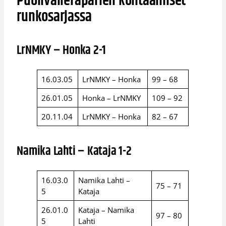
Puolivälieräparien kohtaamiset
runkosarjassa
LrNMKY – Honka 2-1
16.03.05
LrNMKY – Honka
99 – 68
26.01.05
Honka – LrNMKY
109 – 92
20.11.04
LrNMKY – Honka
82 – 67
Namika Lahti – Kataja 1-2
16.03.0
Namika Lahti –
75 – 71
5
Kataja
26.01.0
Kataja – Namika
97 – 80
5
Lahti