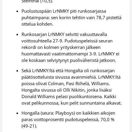
Steinthal (10,5).
Puolustuspään LrNMKY piti runkosarjassa
puhtaimpana: sen koriin tehtiin vain 78,7 pistettä
ottelua kohden.
Runkosarjan LrNMKY selvitti vakuuttavalla
voittosuhteella 27-9. Pudotuspeleissä seuran
rekordi on kolmen yrityskerran jälkeen
huomattavasti vaatimattomampi 3-9. LrNMKY ei
ole koskaan selviytynyt puolivälieristä jatkoon.
Sekä LrNMKY:ltä että Hongalta oli runkosarjan
päätösotteluista sivussa avainmiehiä. LrNMKY:ltä
poissa olivat Colman, Pasi Riihelä, Williams.
Hongalta sivussa oli Olli Nikitin, jonka lisäksi
Donald Williams pelasi puolikuntoisena. Kaikki
ovat pelikunnossa, kun pelit sunnuntaina alkavat.
Hongalla (seura: Playboys) on kaikkien aikojen
paras voittoprosentti pudotuspeleissä, 70,0 %
(49-21).