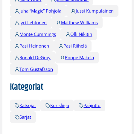
Juha ”Magic” Pohjola
Jussi Kumpulainen
Jyri Lehtonen
Matthew Williams
Monte Cummings
Olli Nikitin
Pasi Heinonen
Pasi Riihelä
Ronald DeGray
Roope Mäkelä
Tom Gustafsson
Kategoriat
Katsojat
Korisliiga
Pääjuttu
Sarjat