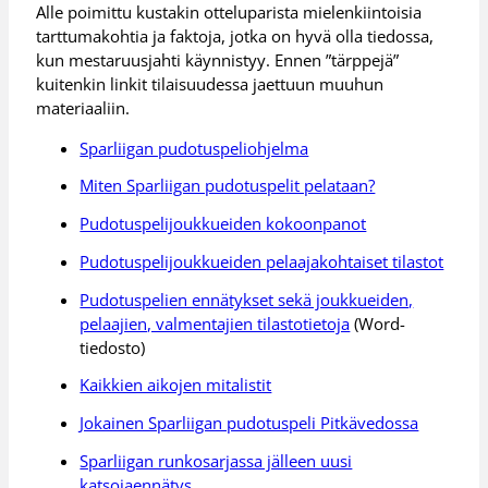
Alle poimittu kustakin otteluparista mielenkiintoisia
tarttumakohtia ja faktoja, jotka on hyvä olla tiedossa,
kun mestaruusjahti käynnistyy. Ennen ”tärppejä”
kuitenkin linkit tilaisuudessa jaettuun muuhun
materiaaliin.
Sparliigan pudotuspeliohjelma
Miten Sparliigan pudotuspelit pelataan?
Pudotuspelijoukkueiden kokoonpanot
Pudotuspelijoukkueiden pelaajakohtaiset tilastot
Pudotuspelien ennätykset sekä joukkueiden,
pelaajien, valmentajien tilastotietoja
(Word-
tiedosto)
Kaikkien aikojen mitalistit
Jokainen Sparliigan pudotuspeli Pitkävedossa
Sparliigan runkosarjassa jälleen uusi
katsojaennätys