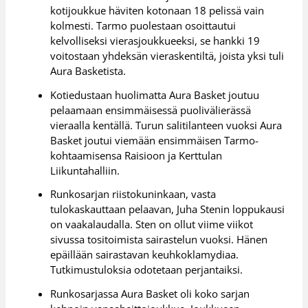
kotijoukkue häviten kotonaan 18 pelissä vain
kolmesti. Tarmo puolestaan osoittautui
kelvolliseksi vierasjoukkueeksi, se hankki 19
voitostaan yhdeksän vieraskentiltä, joista yksi tuli
Aura Basketista.
Kotiedustaan huolimatta Aura Basket joutuu
pelaamaan ensimmäisessä puolivälierässä
vieraalla kentällä. Turun salitilanteen vuoksi Aura
Basket joutui viemään ensimmäisen Tarmo-
kohtaamisensa Raisioon ja Kerttulan
Liikuntahalliin.
Runkosarjan riistokuninkaan, vasta
tulokaskauttaan pelaavan, Juha Stenin loppukausi
on vaakalaudalla. Sten on ollut viime viikot
sivussa tositoimista sairastelun vuoksi. Hänen
epäillään sairastavan keuhkoklamydiaa.
Tutkimustuloksia odotetaan perjantaiksi.
Runkosarjassa Aura Basket oli koko sarjan