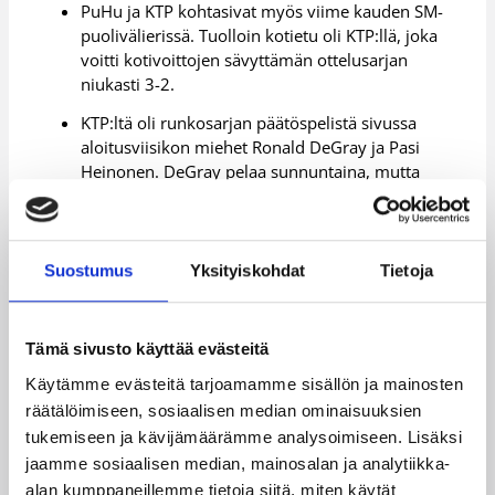
PuHu ja KTP kohtasivat myös viime kauden SM-
puolivälierissä. Tuolloin kotietu oli KTP:llä, joka
voitti kotivoittojen sävyttämän ottelusarjan
niukasti 3-2.
KTP:ltä oli runkosarjan päätöspelistä sivussa
aloitusviisikon miehet Ronald DeGray ja Pasi
Heinonen. DeGray pelaa sunnuntaina, mutta
Heinosen tilanne pahempi. Mies on loukannut
selkänsä. KTP-valmentaja Eero Saarisen mukaan
Heinonen pelaa vielä PuHu-sarjassa, mutta millä
aikataululla, on kysymysmerkki.
Suostumus
Yksityiskohdat
Tietoja
KTP hävisi runkosarjan kevätkaudella vain kerran
kotonaan, kyseinen tappio tuli Pussihukille.
Tämä sivusto käyttää evästeitä
KTP:n Roope Mäkelä on pudotuspelien pelaajista
Käytämme evästeitä tarjoamamme sisällön ja mainosten
voittanut eniten Suomen mestaruuksia eli neljä:
räätälöimiseen, sosiaalisen median ominaisuuksien
1993 ja 1994 (KTP) sekä 2001 ja 2002 (Honka).
tukemiseen ja kävijämäärämme analysoimiseen. Lisäksi
Hän esiintyy nyt pudotuspeleissä 13.
jaamme sosiaalisen median, mainosalan ja analytiikka-
peräkkäisenä kautena ja on 113 pudotuspelillään
pelaajakatraan kokenein.
alan kumppaneillemme tietoja siitä, miten käytät