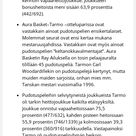
kehnoin vapaaheittojoukkue. Joukkueen
bonusheitoista meni sisään 63,9 prosenttia
(442/692).
Aura Basket–Tarmo –otteluparissa ovat
vastakkain ainoat pudotuspelien ensikertalaiset.
Molemmat seurat ovat ensi kertaa mukana
mestaruusjahdissa. Vastakkain ovat myös ainoat
pudotuspelien ”keltanokkavalmentajat”. Aura
Basketin Ray Ailuksella on tosin pelaajauralta
tilillään 45 pudotuspeliä. Tarmon Carl
Woodardillekin on pudotuspelejä kertynyt, mutta
muiden maiden sarjoista, onhan mies mm.
Tanskan mestari vuosimallia 1996.
Pudotuspeleihin selviytyneistä joukkueista Tarmo
oli tarkin heittojoukkue kaikilta etäisyyksiltä.
Joukkue onnistui vapaaheitoissaan 75,5
prosentin (477/632), kahden pisteen heitoissaan
55,9 prosentin (746/1339) ja kolmosissaan 39,3
prosentin (360/916) tarkkuudella. Vastapainoksi
Tarmo oli pudotuspeliryhmän heikoin