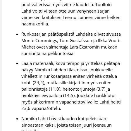
puolivälierissä myös viime kaudella. Tuolloin
Lahti voitti viiteen otteluun venyneen sarjan
viimeisen koitoksen Teemu Laineen viime hetken
haamukorilla.
Runkosarjan päätöspelistä Lahdelta olivat sivussa
Monte Cummings, Tom Gustafsson ja Ilkka Vuori.
Miehet ovat valmentaja Lars Ekströmin mukaan
sunnuntaina pelikuntoisia.
Laaja materiaali, kova tempo ja yritteliäs pelitapa
näkyy Namika Lahden tilastoissa. Joukkueelle
vihellettiin runkosarjassa eniten virheitä ottelua
kohti (24,4), mutta sille kirjattiin myös eniten
pallonriistoja (11,0), heitontorjuntoja (3,7) ja
hyökkäyslevypalloja (14,5). Joukkue hankkiutui
myös ahkerimmin vapaaheittoviivalle: Lahti heitti
23,6 vaparia/ottelu.
Namika Lahti hävisi kauden kotipeleistään
ainoastaan kaksi, joista toisen juuri Joensuun