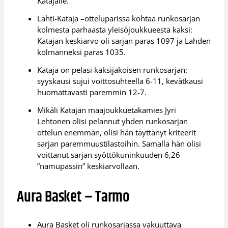
Katajalle.
Lahti-Kataja –otteluparissa kohtaa runkosarjan
kolmesta parhaasta yleisöjoukkueesta kaksi:
Katajan keskiarvo oli sarjan paras 1097 ja Lahden
kolmanneksi paras 1035.
Kataja on pelasi kaksijakoisen runkosarjan:
syyskausi sujui voittosuhteella 6-11, kevätkausi
huomattavasti paremmin 12-7.
Mikäli Katajan maajoukkuetakamies Jyri
Lehtonen olisi pelannut yhden runkosarjan
ottelun enemmän, olisi hän täyttänyt kriteerit
sarjan paremmuustilastoihin. Samalla hän olisi
voittanut sarjan syöttökuninkuuden 6,26
”namupassin” keskiarvollaan.
Aura Basket – Tarmo
Aura Basket oli runkosarjassa vakuuttava