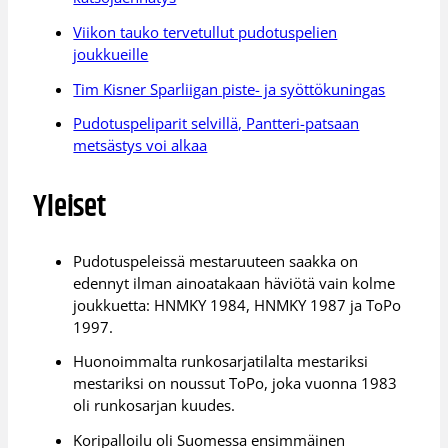
Viikon tauko tervetullut pudotuspelien
joukkueille
Tim Kisner Sparliigan piste- ja syöttökuningas
Pudotuspeliparit selvillä, Pantteri-patsaan
metsästys voi alkaa
Yleiset
Pudotuspeleissä mestaruuteen saakka on
edennyt ilman ainoatakaan häviötä vain kolme
joukkuetta: HNMKY 1984, HNMKY 1987 ja ToPo
1997.
Huonoimmalta runkosarjatilalta mestariksi
mestariksi on noussut ToPo, joka vuonna 1983
oli runkosarjan kuudes.
Koripalloilu oli Suomessa ensimmäinen