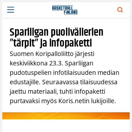
Siirry
sisältöön
Sparliigan puolivälierien
”tärpit” ja infopaketti
Suomen Koripalloliitto järjesti
keskiviikkona 23.3. Sparliigan
pudotuspelien infotilaisuuden median
edustajille. Seuraavassa tilaisuudessa
jaettu materiaali, tuhti infopaketti
purtavaksi myös Koris.netin lukijoille.