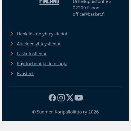
Urheilupuistontie 3
02200 Espoo
office@basket.fi
Henkilöstön yhteystiedot
Alueiden yhteystiedot
Laskutustiedot
Käyttöehdot ja tietosuoja
Evästeet
© Suomen Koripalloliitto ry 2026