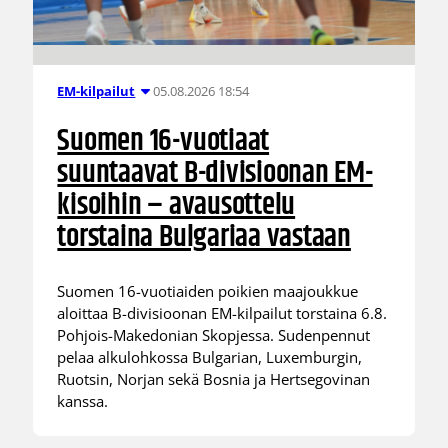
05.08.2026 18:54
EM-kilpailut
Suomen 16-vuotiaat
suuntaavat B-divisioonan EM-
kisoihin – avausottelu
torstaina Bulgariaa vastaan
Suomen 16-vuotiaiden poikien maajoukkue
aloittaa B-divisioonan EM-kilpailut torstaina 6.8.
Pohjois-Makedonian Skopjessa. Sudenpennut
pelaa alkulohkossa Bulgarian, Luxemburgin,
Ruotsin, Norjan sekä Bosnia ja Hertsegovinan
kanssa.