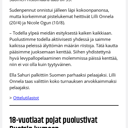
Sudenpennut onnistui jälleen läpi kokoonpanonsa,
mutta korkeimmat pistelukemat heittivät Lilli Onnela
(20/4) ja Nicole Ogun (10/8).
– Todella ylpeä meidän esityksestä kaiken kaikkiaan.
Puolustimme todella aktiivisesti yhdessä ja saimme
kaikissa peleissä älyttömän määrän riistoja. Tätä kautta
pääsimme juoksemaan kenttää. Siihen yhdistettynä
hyvä levypallopelaaminen molemmissa päissä kenttää,
niin ei voi olla kuin tyytyväinen.
Ella Sahuri palkittiin Suomen parhaaksi pelaajaksi. Lilli
Onnela taas valittiin koko turnauksen arvokkaimmaksi
pelaajaksi.
>
Ottelutilastot
18-vuotiaat pojat puolustivat