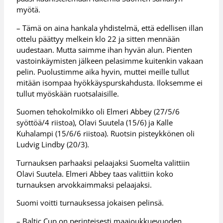
myötä.
– Tämä on aina hankala yhdistelmä, että edellisen illan
ottelu päättyy melkein klo 22 ja sitten mennään
uudestaan. Mutta saimme ihan hyvän alun. Pienten
vastoinkäymisten jälkeen pelasimme kuitenkin vakaan
pelin. Puolustimme aika hyvin, muttei meille tullut
mitään isompaa hyökkäyspurskahdusta. Iloksemme ei
tullut myöskään ruotsalaisille.
Suomen tehokolmikko oli Elmeri Abbey (27/5/6
syöttöä/4 riistoa), Olavi Suutela (15/6) ja Kalle
Kuhalampi (15/6/6 riistoa). Ruotsin pisteykkönen oli
Ludvig Lindby (20/3).
Turnauksen parhaaksi pelaajaksi Suomelta valittiin
Olavi Suutela. Elmeri Abbey taas valittiin koko
turnauksen arvokkaimmaksi pelaajaksi.
Suomi voitti turnauksessa jokaisen pelinsä.
– Baltic Cup on perinteisesti maajoukkuevuoden