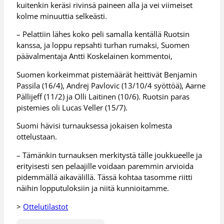
kuitenkin keräsi rivinsä paineen alla ja vei viimeiset
kolme minuuttia selkeästi.
– Pelattiin lähes koko peli samalla kentällä Ruotsin
kanssa, ja loppu repsahti turhan rumaksi, Suomen
päävalmentaja Antti Koskelainen kommentoi,
Suomen korkeimmat pistemäärät heittivät Benjamin
Passila (16/4), Andrej Pavlovic (13/10/4 syöttöä), Aarne
Pällijeff (11/2) ja Olli Laitinen (10/6). Ruotsin paras
pistemies oli Lucas Veller (15/7).
Suomi hävisi turnauksessa jokaisen kolmesta
ottelustaan.
– Tämänkin turnauksen merkitystä tälle joukkueelle ja
erityisesti sen pelaajille voidaan paremmin arvioida
pidemmällä aikavälillä. Tässä kohtaa tasomme riitti
näihin lopputuloksiin ja niitä kunnioitamme.
>
Ottelutilastot