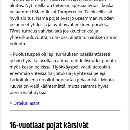
aloitus. Nyt meillä on tietenkin spesiaalivuosi, koska
pelaamme EM-kotikisat Tampereella. Tuloksellisesti
hyvä aloitus. Nämä pojat ovat jo useamman vuoden
pelanneet yhdessä ja ovat hyvähenkinen porukka.
Tämä turnaus vahvisti sitä joukkuehenkeä ja
yhteenkuuluvuutta, Lohikoski aloitti turnauksen annin
puinnin.
– Puolustuspeli oli läpi turnauksen pääsääntöisesti
oikein hyvällä tasolla ja antaa mahdollisuudet pärjätä
myös kesän peleissä. Hyökkäyspeli vaatii tietenkin
enemmän yhteisiä harjoituksia ja yhteisiä pelejä.
Tarkoituksena on ollut nopeuttaa pelaamista. Monta
ruuvia on vielä kääntämättä, mutta saimme hyviä
pieniä välähdyksiä.
>
Ottelutilastot
16-vuotiaat pojat kärsivät