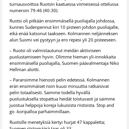
turnausvoittoa Ruotsin kaatuessa viimeisessä ottelussa
numeroin 79-46 (40-30).
Ruotsi oli pitkään ensimmäisellä puoliajalla johdossa,
kunnes Sudenpennut kiri 10 pisteen johdon puoliajalle,
eikä enää katsonut taakseen. Kolmannen neljänneksen
alun Suomi vei pystyyn ja ero repesi yli 20 pisteeseen.
– Ruotsi oli valmistautunut meidän aktiiviseen
puolustamiseen hyvin. Olimme hieman yli-innokkaita
ensimmäisellä puoliajalla, Suomen päävalmentaja Niko
Hellman aloitti.
– Paransimme hienosti pelin edetessä. Kolmannen
erän ensimmäiset noin kuusi minuuttia ratkaisivat
pelin totaalisesti. Saimme todella hyvällä
puolustuksella stopattua heidät toistuvasti ja saimme
juostua helppoja koreja lukuisista riistoista. Stop and
go -koripalloa parhaimmillaan.
Ruotsille menetyksiä kertyi hurjat 47 kappaletta;
Suomen riistomäärä taas oli 33.