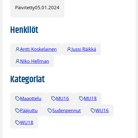
Päivitetty
05.01.2024
Henkilöt
Antti Koskelainen
Jussi Räikkä
Niko Hellman
Kategoriat
Maaottelu
MU16
MU18
Pääjuttu
Sudenpennut
WU16
WU18