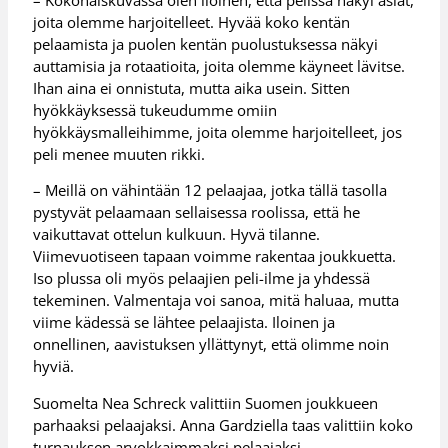
joita olemme harjoitelleet. Hyvää koko kentän
pelaamista ja puolen kentän puolustuksessa näkyi
auttamisia ja rotaatioita, joita olemme käyneet lävitse.
Ihan aina ei onnistuta, mutta aika usein. Sitten
hyökkäyksessä tukeudumme omiin
hyökkäysmalleihimme, joita olemme harjoitelleet, jos
peli menee muuten rikki.
– Meillä on vähintään 12 pelaajaa, jotka tällä tasolla
pystyvät pelaamaan sellaisessa roolissa, että he
vaikuttavat ottelun kulkuun. Hyvä tilanne.
Viimevuotiseen tapaan voimme rakentaa joukkuetta.
Iso plussa oli myös pelaajien peli-ilme ja yhdessä
tekeminen. Valmentaja voi sanoa, mitä haluaa, mutta
viime kädessä se lähtee pelaajista. Iloinen ja
onnellinen, aavistuksen yllättynyt, että olimme noin
hyviä.
Suomelta Nea Schreck valittiin Suomen joukkueen
parhaaksi pelaajaksi. Anna Gardziella taas valittiin koko
turnauksen arvokkaimmaksi pelaajaksi.