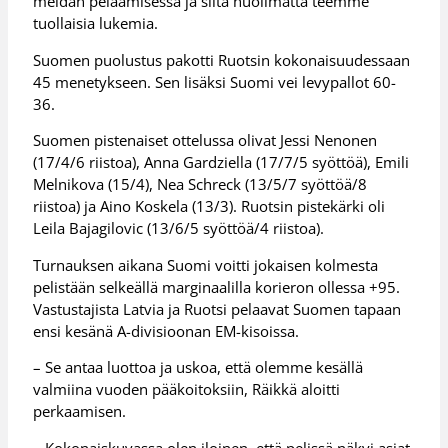
meidän pelaamisessa ja siitä huolimatta teemme
tuollaisia lukemia.
Suomen puolustus pakotti Ruotsin kokonaisuudessaan
45 menetykseen. Sen lisäksi Suomi vei levypallot 60-
36.
Suomen pistenaiset ottelussa olivat Jessi Nenonen
(17/4/6 riistoa), Anna Gardziella (17/7/5 syöttöä), Emili
Melnikova (15/4), Nea Schreck (13/5/7 syöttöä/8
riistoa) ja Aino Koskela (13/3). Ruotsin pistekärki oli
Leila Bajagilovic (13/6/5 syöttöä/4 riistoa).
Turnauksen aikana Suomi voitti jokaisen kolmesta
pelistään selkeällä marginaalilla korieron ollessa +95.
Vastustajista Latvia ja Ruotsi pelaavat Suomen tapaan
ensi kesänä A-divisioonan EM-kisoissa.
– Se antaa luottoa ja uskoa, että olemme kesällä
valmiina vuoden pääkoitoksiin, Räikkä aloitti
perkaamisen.
– Kokonaiskuvassa olen iloinen, että pelissä näkyi asiat,