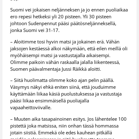
Suomi vei jokaisen neljänneksen ja jo ennen puoliaikaa
ero repesi hetkeksi yli 20 pisteen. Yli 30 pisteen
johtoon Sudenpennut pääsi päätösneljänneksellä,
jonka Suomi vei 31-17.
– Aloitimme tosi hyvin matsi ja jokainen erä. Vähän
jaksojen kestäessä alkoi näkymään, että eilen meillä oli
myöhäisempi matsi ja vastustajalla aikaisempi.
Olimme paikoin vähän raskaalla jalalla liikenteessä,
Suomen päävalmentaja Jussi Räikkä aloitti.
– Siitä huolimatta olimme koko ajan pelin päällä.
Väsymys näkyi ehkä eniten siinä, että jouduimme
käyttämään liikaa käsiä puolustuksessa ja vastustaja
pääsi liikaa ensimmäisellä puoliajalla
vapaaheittoviivalle.
– Muuten aika tasapainoinen esitys. Jos lähentelee 100
pistettä joka matsissa, niin onhan tässä hommassa
jotain siistiä. Emmekä ole edes kauhean pitkällä