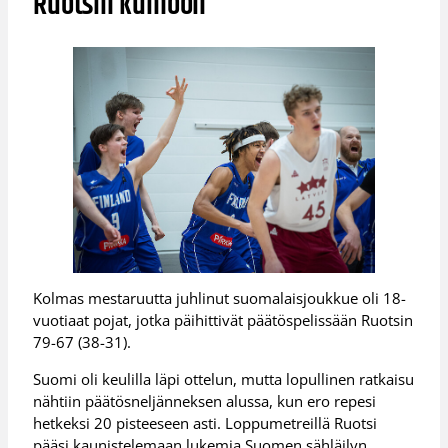
Ruotsin kumoon
Kolmas mestaruutta juhlinut suomalaisjoukkue oli 18-
vuotiaat pojat, jotka päihittivät päätöspelissään Ruotsin
79-67 (38-31).
Suomi oli keulilla läpi ottelun, mutta lopullinen ratkaisu
nähtiin päätösneljänneksen alussa, kun ero repesi
hetkeksi 20 pisteeseen asti. Loppumetreillä Ruotsi
pääsi kaunistelemaan lukemia Suomen sähläilyn