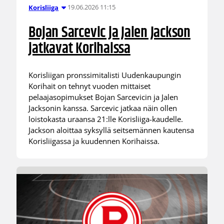
19.06.2026 11:15
Korisliiga
Bojan Sarcevic ja Jalen Jackson
jatkavat Korihaissa
Korisliigan pronssimitalisti Uudenkaupungin
Korihait on tehnyt vuoden mittaiset
pelaajasopimukset Bojan Sarcevicin ja Jalen
Jacksonin kanssa. Sarcevic jatkaa näin ollen
loistokasta uraansa 21:lle Korisliiga-kaudelle.
Jackson aloittaa syksyllä seitsemännen kautensa
Korisliigassa ja kuudennen Korihaissa.