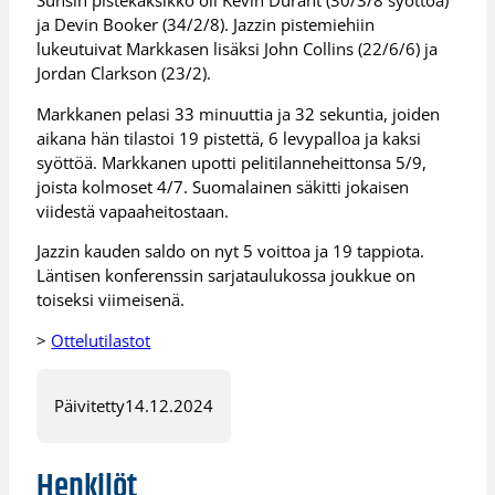
Sunsin pistekaksikko oli Kevin Durant (30/3/8 syöttöä)
ja Devin Booker (34/2/8). Jazzin pistemiehiin
lukeutuivat Markkasen lisäksi John Collins (22/6/6) ja
Jordan Clarkson (23/2).
Markkanen pelasi 33 minuuttia ja 32 sekuntia, joiden
aikana hän tilastoi 19 pistettä, 6 levypalloa ja kaksi
syöttöä. Markkanen upotti pelitilanneheittonsa 5/9,
joista kolmoset 4/7. Suomalainen säkitti jokaisen
viidestä vapaaheitostaan.
Jazzin kauden saldo on nyt 5 voittoa ja 19 tappiota.
Läntisen konferenssin sarjataulukossa joukkue on
toiseksi viimeisenä.
>
Ottelutilastot
Päivitetty
14.12.2024
Henkilöt