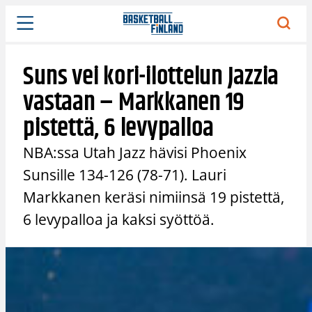
Siirry
sisältöön
Suns vei kori-ilottelun Jazzia
vastaan – Markkanen 19
pistettä, 6 levypalloa
NBA:ssa Utah Jazz hävisi Phoenix
Sunsille 134-126 (78-71). Lauri
Markkanen keräsi nimiinsä 19 pistettä,
6 levypalloa ja kaksi syöttöä.