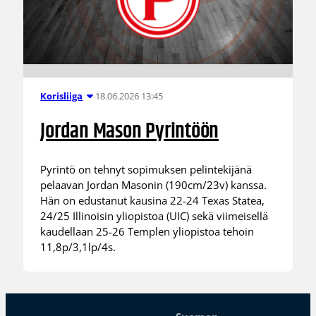
18.06.2026 13:45
Korisliiga
Jordan Mason Pyrintöön
Pyrintö on tehnyt sopimuksen pelintekijänä
pelaavan Jordan Masonin (190cm/23v) kanssa.
Hän on edustanut kausina 22-24 Texas Statea,
24/25 Illinoisin yliopistoa (UIC) sekä viimeisellä
kaudellaan 25-26 Templen yliopistoa tehoin
11,8p/3,1lp/4s.