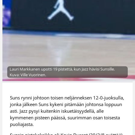
Lauri Markkanen upotti 19 pistettä, kun Jazz hävisi Sunsille.
Kuva: Ville Vuorinen.
Suns rynni johtoon toisen neljänneksen 12-0-juoksulla,
jonka jälkeen Suns kykeni pitämään johtonsa loppuun
asti. Jazz pysyi kuitenkin iskuetäisyydellä, alle
kymmenen pisteen päässä, suurimman osan toisesta
puoliajasta.