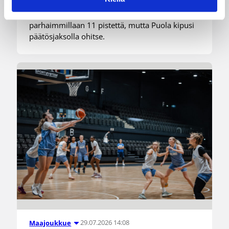
loppulukemin 84-79 (39-44). Suomi nakutteli
mukavat 15 kolmosta sisään ja johti ottelua
parhaimmillaan 11 pistettä, mutta Puola kipusi
päätösjaksolla ohitse.
29.07.2026 14:08
Maajoukkue