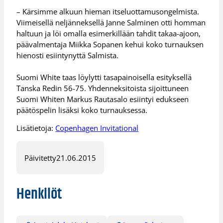
– Kärsimme alkuun hieman itseluottamusongelmista.
Viimeisellä neljänneksellä Janne Salminen otti homman
haltuun ja löi omalla esimerkillään tahdit takaa-ajoon,
päävalmentaja Miikka Sopanen kehui koko turnauksen
hienosti esiintynyttä Salmista.
Suomi White taas löylytti tasapainoisella esityksellä
Tanska Redin 56-75. Yhdenneksitoista sijoittuneen
Suomi Whiten Markus Rautasalo esiintyi edukseen
päätöspelin lisäksi koko turnauksessa.
Lisätietoja:
Copenhagen Invitational
Päivitetty
21.06.2015
Henkilöt