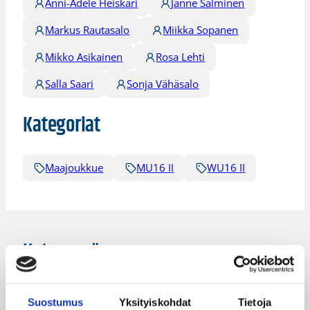
Anni-Adele Heiskari
Janne Salminen
Markus Rautasalo
Miikka Sopanen
Mikko Asikainen
Rosa Lehti
Salla Saari
Sonja Vähäsalo
Kategoriat
Maajoukkue
MU16 II
WU16 II
Katso myös
Suostumus
Yksityiskohdat
Tietoja