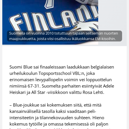
Suomella on vuonna 2010 totuttuun tapaan seitsemän nuorten
maajoukkuetta, joista viisi osallistuu ikäluokkansa EM-kisoihin.
Suomi Blue sai finaaleissaan laadukkaan belgialaisen
urheilukoulun Topsportsschool VBL:n, joka
erinomaisen levypallopelin voimin vei loppuottelun
nimiinsä 67-31. Suomelta parhaiten esiintyivät Adele
Heiskari ja All Star -viisikkoon valittu Rosa Lehti.
– Blue-joukkue sai kokemuksen siitä, että mitä
kansainvälisellä tasolla kaksi vaaditaan peli-
intensiteetin ja tilannekovuuden suhteen. Hieno
kokemus tytöille ja omassa tekemisessä oli paljon