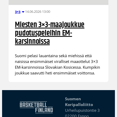
14.06.2026 13:00
3×3
Miesten 3×3-maajoukkue
pudotuspeleihin EM-
karsinnoissa
Suomi pelasi lauantaina sekä miehissä että
naisissa ensimmäiset viralliset maaottelut 3×3
EM-karsinnoissa Slovakian Kosicessa. Kumpikin
joukkue saavutti heti ensimmäiset voittonsa.
Suomen
Koripalloliitto
Urheilupuistontie 3
02200 Espoo