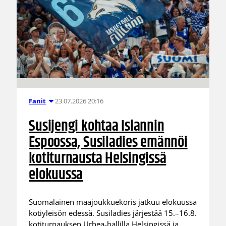
23.07.2026 20:16
Fanit
Susijengi kohtaa Islannin
Espoossa, Susiladies emännöi
kotiturnausta Helsingissä
elokuussa
Suomalainen maajoukkuekoris jatkuu elokuussa
kotiyleisön edessä. Susiladies järjestää 15.–16.8.
kotiturnauksen Urhea-hallilla Helsingissä ja