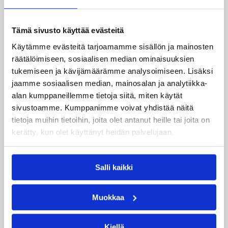
Tämä sivusto käyttää evästeitä
Käytämme evästeitä tarjoamamme sisällön ja mainosten
räätälöimiseen, sosiaalisen median ominaisuuksien
tukemiseen ja kävijämäärämme analysoimiseen. Lisäksi
jaamme sosiaalisen median, mainosalan ja analytiikka-
alan kumppaneillemme tietoja siitä, miten käytät
sivustoamme. Kumppanimme voivat yhdistää näitä
tietoja muihin tietoihin, joita olet antanut heille tai joita on
kerätty, kun olet käyttänyt heidän palvelujaan.
30.07.2026 18:56
Maajoukkue
Puola rynni Susiladiesin ohitse
Salli kaikki
loppumetreillä Klaipedassa
Muokkaa
Susiladies aloitti Liettuan Klaipedassa pelattavan
miniturnauksen tänään, kun Puola oli parempi
Kiellä