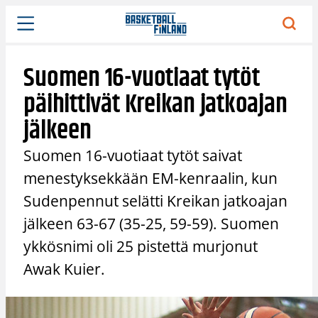
Siirry
sisältöön
Suomen 16-vuotiaat tytöt
päihittivät Kreikan jatkoajan
jälkeen
Suomen 16-vuotiaat tytöt saivat
menestyksekkään EM-kenraalin, kun
Sudenpennut selätti Kreikan jatkoajan
jälkeen 63-67 (35-25, 59-59). Suomen
ykkösnimi oli 25 pistettä murjonut
Awak Kuier.