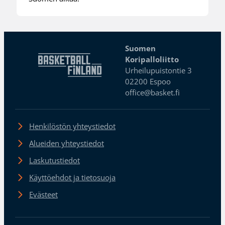
Suomen
Koripalloliitto
Urheilupuistontie 3
02200 Espoo
office@basket.fi
Henkilöstön yhteystiedot
Alueiden yhteystiedot
Laskutustiedot
Käyttöehdot ja tietosuoja
Evästeet