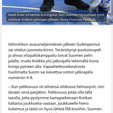
Awak Kuier oli kentän kuningatar, kun Suomen 16-vuotiaat tytöt
voittivat Kreikan jatkoajan jälkeen. Kuva: Francois Perthuis.
Kehnohkon avausneljänneksen jälkeen Sudenpennut
sai ottelun juonesta kiinni. Terävöitynyt puolustuspeli
ja ahnas irtopallokamppailu toivat Suomen pelin
päälle, mutta Kreikka ylsi jatkoajalle tekemällä kovia
koreja paineen alla. Vapaaheittovaikeuksista
huolimatta Suomi sai kaivettua voiton jatkoajalla
numeroin 4-8.
– Kun pelikovuus oli eilisessä ottelussa helmasynti, niin
tänään siinä pärjättiin. Pelikovuus pitää olla tällä
tasolla, jotta pystymme kamppailemaan Kreikan
kaltaisia joukkueita vastaan. Joukkueelle hieno
kokemus ja tästä on hyvä lähteä EM-kisoihin, Suomen