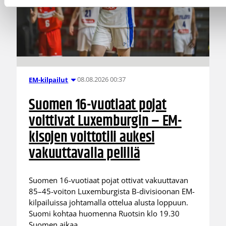
08.08.2026 00:37
EM-kilpailut
Suomen 16-vuotiaat pojat
voittivat Luxemburgin – EM-
kisojen voittotili aukesi
vakuuttavalla pelillä
Suomen 16-vuotiaat pojat ottivat vakuuttavan
85–45-voiton Luxemburgista B-divisioonan EM-
kilpailuissa johtamalla ottelua alusta loppuun.
Suomi kohtaa huomenna Ruotsin klo 19.30
Suomen aikaa.