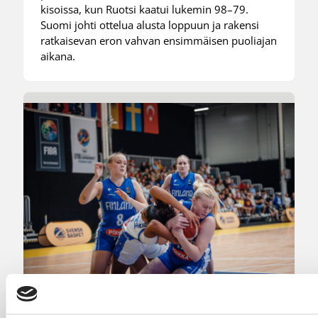
kisoissa, kun Ruotsi kaatui lukemin 98–79.
Suomi johti ottelua alusta loppuun ja rakensi
ratkaisevan eron vahvan ensimmäisen puoliajan
aikana.
08.08.2026 22:50
EM-kilpailut