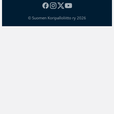
© Suomen Koripalloliitto ry 2026