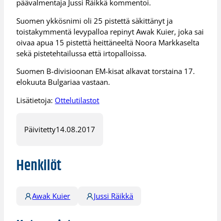
päävalmentaja Jussi Räikkä kommentoi.
Suomen ykkösnimi oli 25 pistettä säkittänyt ja
toistakymmentä levypalloa repinyt Awak Kuier, joka sai
oivaa apua 15 pistettä heittäneeltä Noora Markkaselta
sekä pistetehtailussa että irtopalloissa.
Suomen B-divisioonan EM-kisat alkavat torstaina 17.
elokuuta Bulgariaa vastaan.
Lisätietoja:
Ottelutilastot
Päivitetty
14.08.2017
Henkilöt
Awak Kuier
Jussi Räikkä