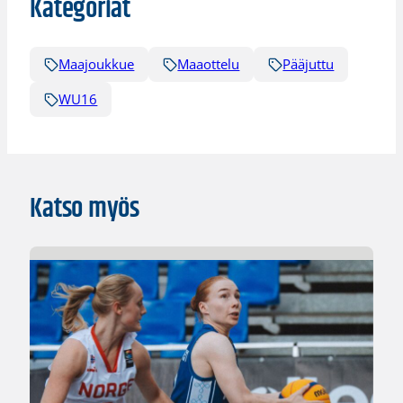
Kategoriat
Maajoukkue
Maaottelu
Pääjuttu
WU16
Katso myös