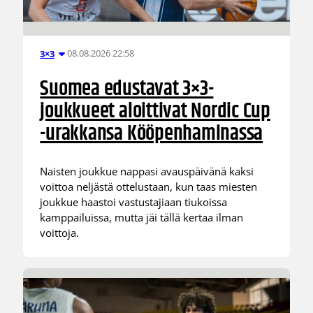
08.08.2026 22:58
3×3
Suomea edustavat 3×3-
joukkueet aloittivat Nordic Cup
-urakkansa Kööpenhaminassa
Naisten joukkue nappasi avauspäivänä kaksi
voittoa neljästä ottelustaan, kun taas miesten
joukkue haastoi vastustajiaan tiukoissa
kamppailuissa, mutta jäi tällä kertaa ilman
voittoja.