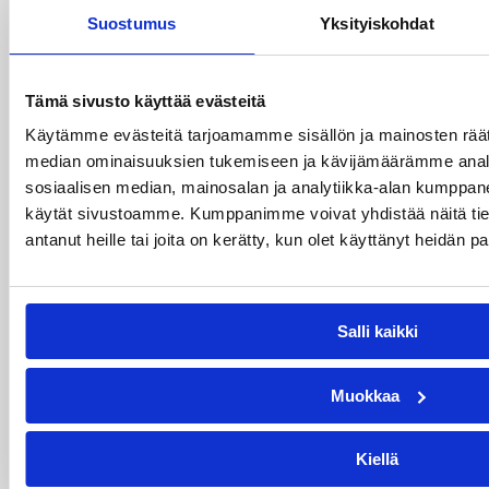
Suostumus
Yksityiskohdat
Suomen 18-vuotiaat tytöt
taipui Ranskalle välierässä –
Tämä sivusto käyttää evästeitä
EM-pronssi pelissä
Käytämme evästeitä tarjoamamme sisällön ja mainosten räät
sunnuntaina
median ominaisuuksien tukemiseen ja kävijämäärämme anal
sosiaalisen median, mainosalan ja analytiikka-alan kumppanei
Suomen 18-vuotiaiden tyttöjen tie EM-kisojen
käytät sivustoamme. Kumppanimme voivat yhdistää näitä tietoja
finaaliin katkesi lauantaina, kun Ranska oli
antanut heille tai joita on kerätty, kun olet käyttänyt heidän p
välierässä vahvempi lukemin 82–62.
Salli kaikki
Muokkaa
Kiellä