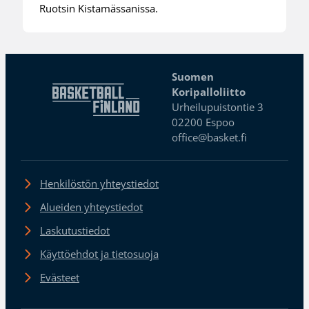
Ruotsin Kistamässanissa.
Suomen
Koripalloliitto
Urheilupuistontie 3
02200 Espoo
office@basket.fi
Henkilöstön yhteystiedot
Alueiden yhteystiedot
Laskutustiedot
Käyttöehdot ja tietosuoja
Evästeet