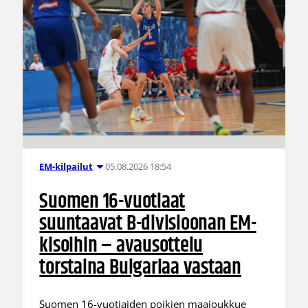
05.08.2026 18:54
EM-kilpailut
Suomen 16-vuotiaat
suuntaavat B-divisioonan EM-
kisoihin – avausottelu
torstaina Bulgariaa vastaan
Suomen 16-vuotiaiden poikien maajoukkue