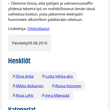
– Olemme iloisia, että tyttöjen ja valmennusstaffin
yhdessä tekemä työ on mahdollistanut tämän tässä
vaiheessa koetun, josta jatkamme eteenpäin
huomiseen alkulohkon päättävään otteluun.
Lisätietoja:
Ottelutilastot
Päivitetty
09.08.2016
Henkilöt
Elina Arike
Lotta Vehka-aho
Mikko Asikainen
Roosa Kosonen
Rosa Lehti
Vera Mäenpää