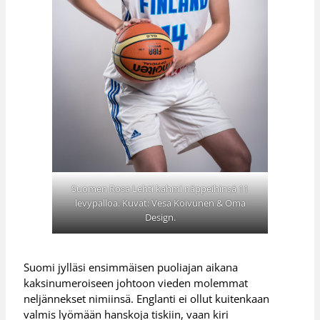
Suomen Rosa Lehti kahmi näppeihinsä 11
levypalloa. Kuvat: Vesa Koivunen & Oma
Design.
Suomi jylläsi ensimmäisen puoliajan aikana
kaksinumeroiseen johtoon vieden molemmat
neljännekset nimiinsä. Englanti ei ollut kuitenkaan
valmis lyömään hanskoja tiskiin, vaan kiri