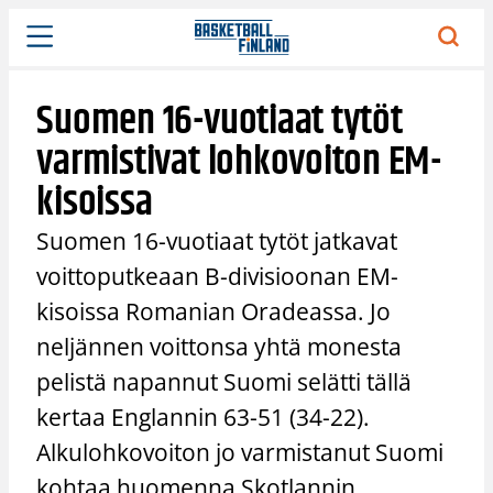
Siirry
sisältöön
Suomen 16-vuotiaat tytöt
varmistivat lohkovoiton EM-
kisoissa
Suomen 16-vuotiaat tytöt jatkavat
voittoputkeaan B-divisioonan EM-
kisoissa Romanian Oradeassa. Jo
neljännen voittonsa yhtä monesta
pelistä napannut Suomi selätti tällä
kertaa Englannin 63-51 (34-22).
Alkulohkovoiton jo varmistanut Suomi
kohtaa huomenna Skotlannin.