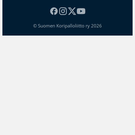
© Suomen Koripalloliitto ry 2026