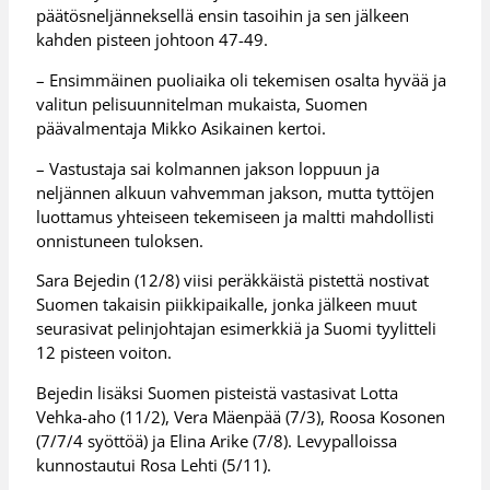
päätösneljänneksellä ensin tasoihin ja sen jälkeen
kahden pisteen johtoon 47-49.
– Ensimmäinen puoliaika oli tekemisen osalta hyvää ja
valitun pelisuunnitelman mukaista, Suomen
päävalmentaja Mikko Asikainen kertoi.
– Vastustaja sai kolmannen jakson loppuun ja
neljännen alkuun vahvemman jakson, mutta tyttöjen
luottamus yhteiseen tekemiseen ja maltti mahdollisti
onnistuneen tuloksen.
Sara Bejedin (12/8) viisi peräkkäistä pistettä nostivat
Suomen takaisin piikkipaikalle, jonka jälkeen muut
seurasivat pelinjohtajan esimerkkiä ja Suomi tyylitteli
12 pisteen voiton.
Bejedin lisäksi Suomen pisteistä vastasivat Lotta
Vehka-aho (11/2), Vera Mäenpää (7/3), Roosa Kosonen
(7/7/4 syöttöä) ja Elina Arike (7/8). Levypalloissa
kunnostautui Rosa Lehti (5/11).