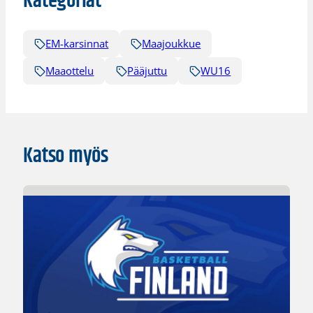
Kategoriat
EM-karsinnat
Maajoukkue
Maaottelu
Pääjuttu
WU16
Katso myös