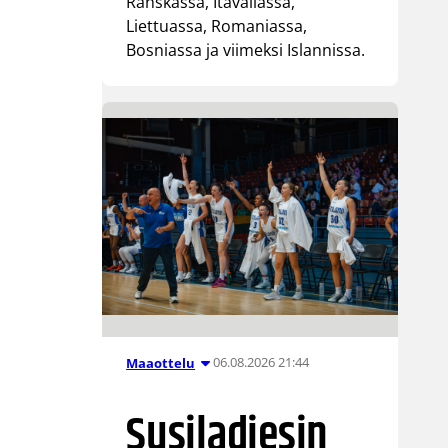
Ranskassa, Itävallassa,
Liettuassa, Romaniassa,
Bosniassa ja viimeksi Islannissa.
06.08.2026 21:44
Maaottelu
Susiladiesin