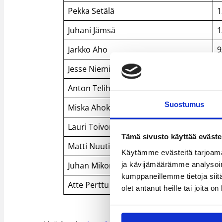
Pekka Setälä
1
Juhani Jämsä
1
Jarkko Aho
9
Jesse Niemi
2
Anton Telih
7
Suostumus
Miska Ahokas
4
Lauri Toivonen
0
Tämä sivusto käyttää eväste
Matti Nuutinen
1
Käytämme evästeitä tarjoama
ja kävijämäärämme analysoim
Juhan Mikone
7
kumppaneillemme tietoja siitä
Atte Perttu
0
olet antanut heille tai joita o