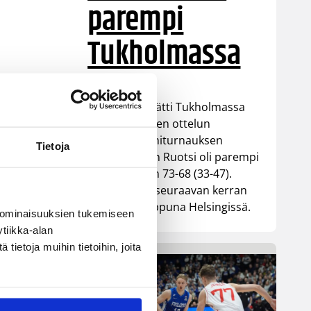
parempi
Tukholmassa
Susiladies päätti Tukholmassa
pelatun kahden ottelun
mittaisen miniturnauksen
Tietoja
tappioon, kun Ruotsi oli parempi
loppulukemin 73-68 (33-47).
Suomi pelaa seuraavan kerran
ensi viikonloppuna Helsingissä.
 ominaisuuksien tukemiseen
tiikka-alan
ietoja muihin tietoihin, joita