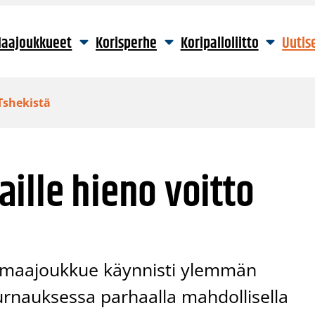
aajoukkueet
Korisperhe
Koripalloliitto
Uutis
Tshekistä
ille hieno voitto
 maajoukkue käynnisti ylemmän
urnauksessa parhaalla mahdollisella