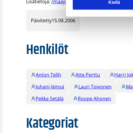
Lisätietoja:
/maajoukkueet/poikien_maajoukkuee
Kiellä
Päivitetty
15.08.2006
Henkilöt
Anton Telih
Atte Perttu
Harri Jo
Juhani Jämsä
Lauri Toivonen
Ma
Pekka Setälä
Roope Ahonen
Kategoriat