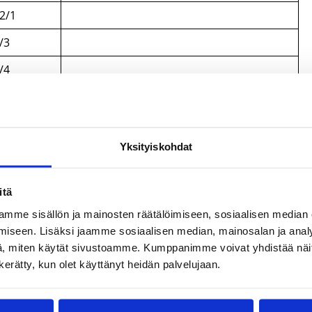
2/1
/3
/4
/2
/5
/5 syöttöä/4 riistoa
Yksityiskohdat
/0
/3
itä
6/4
mme sisällön ja mainosten räätälöimiseen, sosiaalisen median
iseen. Lisäksi jaamme sosiaalisen median, mainosalan ja analy
/2
, miten käytät sivustoamme. Kumppanimme voivat yhdistää näitä t
/0
n kerätty, kun olet käyttänyt heidän palvelujaan.