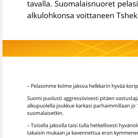
tavalla. Suomalaisnuoret pelasi
alkulohkonsa voittaneen Tshek
– Pelasimme kolme jaksoa helkkarin hyvää koripa
Suomi puolusti aggressiivisesti pitäen vastustaj
alkupuolella joukkue karkasi parhaimmillaan jo 
suomalaisetkin.
– Toisella jaksolla taisi tulla hetkellisesti hyvä
takaisin mukaan ja kavennettua eron kymmenen p