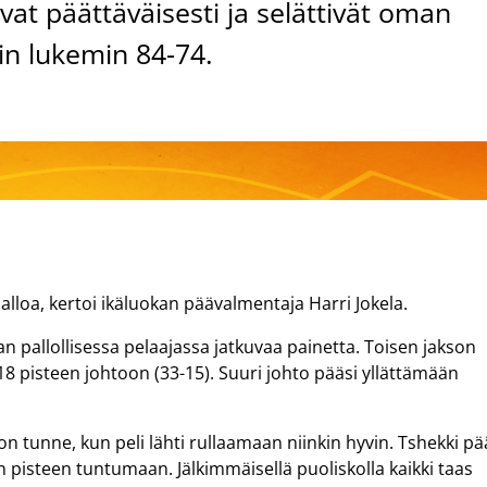
vat päättäväisesti ja selättivät oman
in lukemin 84-74.
lloa, kertoi ikäluokan päävalmentaja Harri Jokela.
an pallollisessa pelaajassa jatkuvaa painetta. Toisen jakson
18 pisteen johtoon (33-15). Suuri johto pääsi yllättämään
nolon tunne, kun peli lähti rullaamaan niinkin hyvin. Tshekki pä
isteen tuntumaan. Jälkimmäisellä puoliskolla kaikki taas