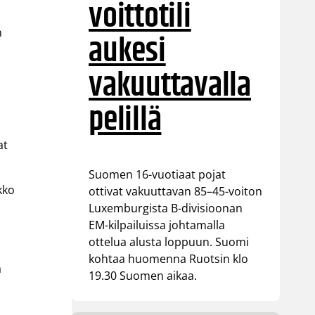
voittotili
n
aukesi
vakuuttavalla
pelillä
at
Suomen 16-vuotiaat pojat
kko
ottivat vakuuttavan 85–45-voiton
Luxemburgista B-divisioonan
EM-kilpailuissa johtamalla
ottelua alusta loppuun. Suomi
kohtaa huomenna Ruotsin klo
a
19.30 Suomen aikaa.