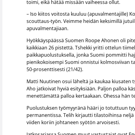
toimi, eikä hätää missään vaiheessa ollut.
– Iso kiitos voitosta kuuluu (apuvalmentajille) Ko
scouttaus-työn. Veimme heidän keksimillä jutuilla
apuvalmentajiaan.
Hyökkäyspäässä Suomen Roope Ahonen oli pitele
kaikkiaan 26 pistettä. Tshekki yritti ottelun ti
paikkapuolustuksella, jonka Suomi pommitti haj
pienikokoisempi Suomi onnistui kolmosviivan ta
50-prosenttisesti (21/42).
Matti Nuutinen osui läheltä ja kaukaa kiusaten ts
Aho jatkoivat hyviä esityksiään. Paljon palloa k
menettämättä palloa kertaakaan. Ohessa hän teki
Puolustuksen työmyyränä hääri jo totuttuun tyyl
permanentissa. Telih kirjautti tilastoihinsa nel
viiden koriin johtaneen syötön arvoisesti.
Jatkosarjassa Suomen muut vastustajat ovat Engla