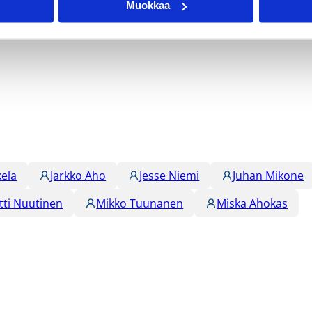
t/16-vuotiaat_pojat2/
Muokkaa
kela
Jarkko Aho
Jesse Niemi
Juhan Mikone
tti Nuutinen
Mikko Tuunanen
Miska Ahokas