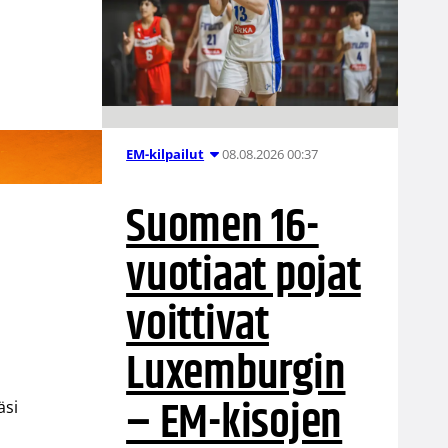
08.08.2026 00:37
EM-kilpailut
Suomen 16-
vuotiaat pojat
voittivat
Luxemburgin
– EM-kisojen
äsi