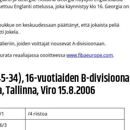
ttuu Englanti ottelussa, joka käynnistyy klo 16. Georgia on
ukkue on keskuudessaan päättänyt, että jokaista peliä
i Jokela.
ieriin, joiden voittajat nousevat A-divisioonaan.
urata reaaliajassa osoitteessa
www.fibaeurope.com
.
5-34), 16-vuotiaiden B-divisioon
, Tallinna, Viro 15.8.2006
/1
/4 riistoa
6/3