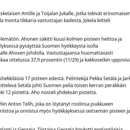
skelaisen Antille ja Toijalan Jukalle, jotka tekivät erinomaise
 monta tikkaria vastustajan kädestä, Jokela kiitteli
mätön. Ahonen säkitti kuusi kolmen pisteen heittoa ja
imellyksessä pysäyttää Suomen hyökkäystä isolla
alle Ahosen johdolla. Vastustajaansa huomattavasti
kaa ottelussa 37,9 prosentin (11/29) ja kakkosetkin upposiv
hekkiläisiä 17 pisteen edestä. Pelintekijä Pekka Setälä ja Jar
äsittelevä Setälä johti Suomen peliä toisen kerran peräkkäin
 12 pistettä. Aho nosteli yhdeksän pistettä.
iin Anton Telih, joka on löytänyt roolinsa joukkueen
jä riistoa ja onnistui myös hyökkäyksessä seitsemän pisteen j
nti ja Georgia. Tiistaina Georgia höykytti englantilaisia