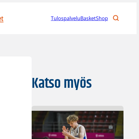
et
Tulospalvelu
BasketShop
Katso myös