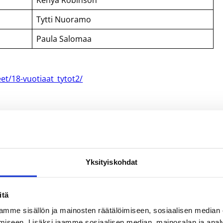
Tytti Nuoramo
Paula Salomaa
t/18-vuotiaat_tytot2/
Yksityiskohdat
itä
ervi Nurmi
Paula Salomaa
mme sisällön ja mainosten räätälöimiseen, sosiaalisen median
iseen. Lisäksi jaamme sosiaalisen median, mainosalan ja analy