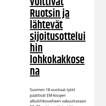
voittivat
Ruotsin ja
lähtevät
sijoitusottelui
hin
lohkokakkose
na
Suomen 18-vuotiaat tytöt
päättivät EM-kisojen
alkulohkovaiheen vakuuttavaan