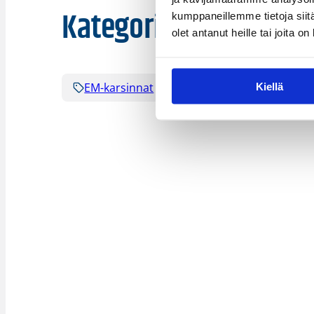
Kategoriat
kumppaneillemme tietoja siitä
olet antanut heille tai joita o
EM-karsinnat
Maajoukkue
WU1
Kiellä