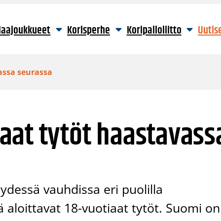
aajoukkueet
Korisperhe
Koripalloliitto
Uutis
assa seurassa
aat tytöt haastavass
dessä vauhdissa eri puolilla
 aloittavat 18-vuotiaat tytöt. Suomi on