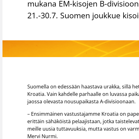
mukana EM-kisojen B-divisioona
21.-30.7. Suomen joukkue kisoi
Suomella on edessään haastava urakka, sillä het
Kroatia. Vain kahdelle parhaalle on luvassa pai
jaossa olevasta nousupaikasta A-divisioonaan.
– Ensimmäinen vastustajamme Kroatia on paperil
erittäin sähäköistä pelaajistaan, jotka taistele
meille uusia tuttavuuksia, mutta vastus on varm
Mervi Nurmi.