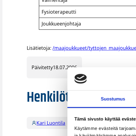
Fysioterapeutti
Joukkueenjohtaja
Lisätietoja:
/maajoukkueet/tyttojen_maajoukkuee
Päivitetty
18.07.2006
Henkilöt
Suostumus
Tämä sivusto käyttää eväste
Kari Luontila
Kenya Robinson
M
Käytämme evästeitä tarjoama
ja kävijämäärämme analysoim