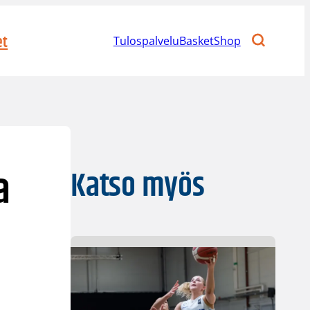
et
Tulospalvelu
BasketShop
a
Katso myös