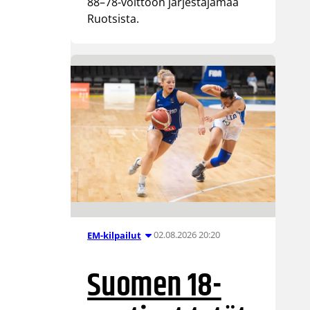
88–78-voittoon järjestäjämaa
Ruotsista.
02.08.2026 20:20
EM-kilpailut
Suomen 18-