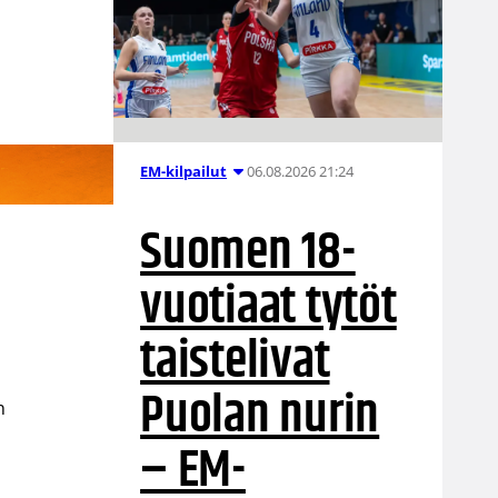
06.08.2026 21:24
EM-kilpailut
Suomen 18-
vuotiaat tytöt
taistelivat
Puolan nurin
n
– EM-