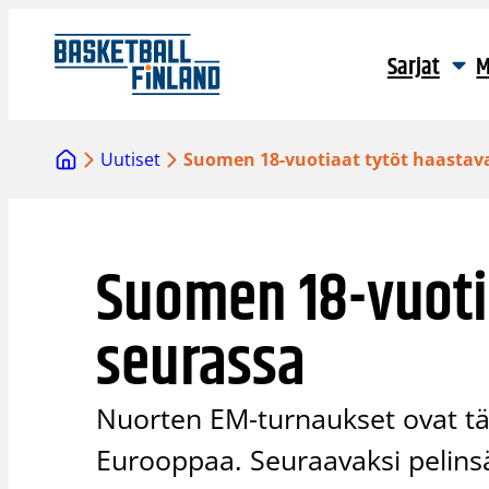
Siirry
sisältöön
Sarjat
M
Uutiset
Suomen 18-vuotiaat tytöt haastav
Suomen 18-vuoti
seurassa
Nuorten EM-turnaukset ovat täy
Eurooppaa. Seuraavaksi pelinsä