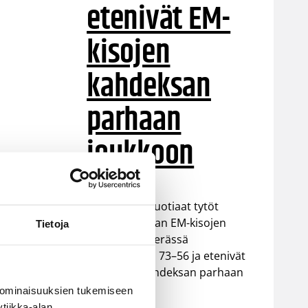
etenivät EM-
kisojen
kahdeksan
parhaan
joukkoon
Suomen 18-vuotiaat tytöt
voittivat Saksan EM-kisojen
Tietoja
neljännesvälierässä
vakuuttavasti 73–56 ja etenivät
Euroopan kahdeksan parhaan
joukkoon.
 ominaisuuksien tukemiseen
tiikka-alan