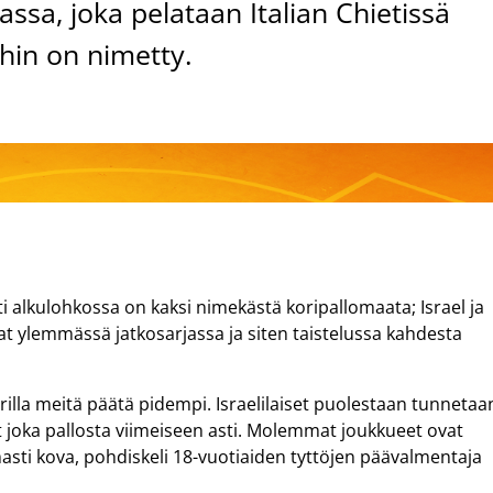
ssa, joka pelataan Italian Chietissä
hin on nimetty.
i alkulohkossa on kaksi nimekästä koripallomaata; Israel ja
kat ylemmässä jatkosarjassa ja siten taistelussa kahdesta
la meitä päätä pidempi. Israelilaiset puolestaan tunnetaa
vat joka pallosta viimeiseen asti. Molemmat joukkueet ovat
asti kova, pohdiskeli 18-vuotiaiden tyttöjen päävalmentaja