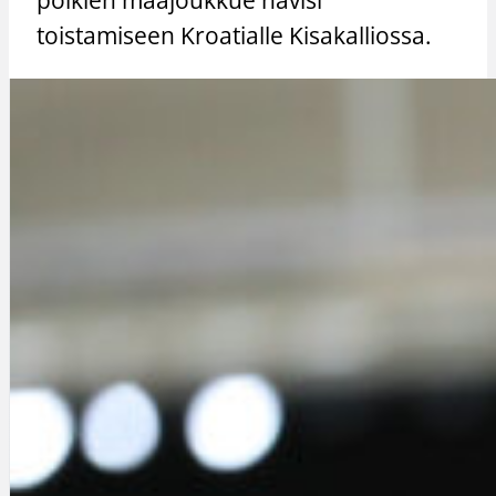
toistamiseen Kroatialle Kisakalliossa.