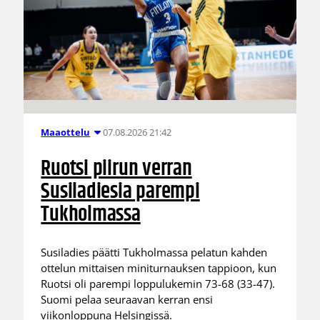
07.08.2026 21:42
Maaottelu
Ruotsi piirun verran
Susiladiesia parempi
Tukholmassa
Susiladies päätti Tukholmassa pelatun kahden
ottelun mittaisen miniturnauksen tappioon, kun
Ruotsi oli parempi loppulukemin 73-68 (33-47).
Suomi pelaa seuraavan kerran ensi
viikonloppuna Helsingissä.