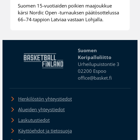
Suomen 15-vuotiaiden poikien maajoukkue
kärsi Nordic Open -turnauksen päätösottelussa
66–74-tappion Latviaa vastaan Lohjalla.
Suomen
Koripalloliitto
Urheilupuistontie 3
02200 Espoo
office@basket.fi
Henkilöstön yhteystiedot
Alueiden yhteystiedot
Laskutustiedot
Käyttöehdot ja tietosuoja