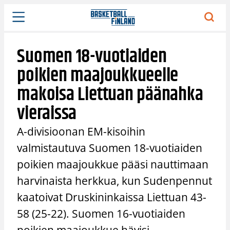
Siirry
sisältöön
Suomen 18-vuotiaiden
poikien maajoukkueelle
makoisa Liettuan päänahka
vieraissa
A-divisioonan EM-kisoihin
valmistautuva Suomen 18-vuotiaiden
poikien maajoukkue pääsi nauttimaan
harvinaista herkkua, kun Sudenpennut
kaatoivat Druskininkaissa Liettuan 43-
58 (25-22). Suomen 16-vuotiaiden
poikien maajoukkue hävisi