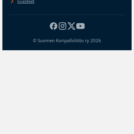
Evästeet
© Suomen Koripalloliitto ry 2026