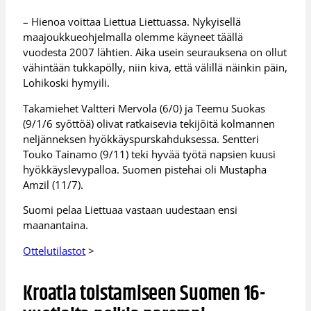
– Hienoa voittaa Liettua Liettuassa. Nykyisellä
maajoukkueohjelmalla olemme käyneet täällä
vuodesta 2007 lähtien. Aika usein seurauksena on ollut
vähintään tukkapölly, niin kiva, että välillä näinkin päin,
Lohikoski hymyili.
Takamiehet Valtteri Mervola (6/0) ja Teemu Suokas
(9/1/6 syöttöä) olivat ratkaisevia tekijöitä kolmannen
neljänneksen hyökkäyspurskahduksessa. Sentteri
Touko Tainamo (9/11) teki hyvää työtä napsien kuusi
hyökkäyslevypalloa. Suomen pistehai oli Mustapha
Amzil (11/7).
Suomi pelaa Liettuaa vastaan uudestaan ensi
maanantaina.
Ottelutilastot
>
Kroatia toistamiseen Suomen 16-