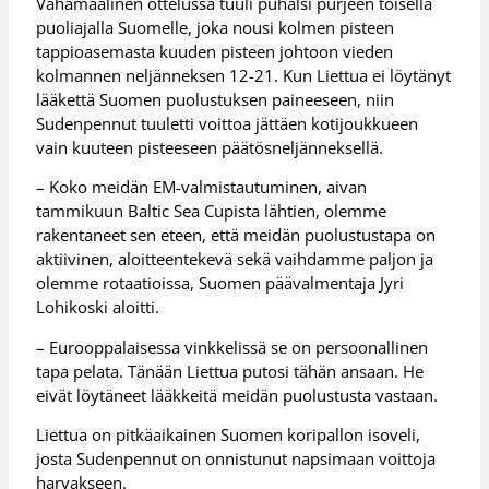
Vähämaalinen ottelussa tuuli puhalsi purjeen toisella
puoliajalla Suomelle, joka nousi kolmen pisteen
tappioasemasta kuuden pisteen johtoon vieden
kolmannen neljänneksen 12-21. Kun Liettua ei löytänyt
lääkettä Suomen puolustuksen paineeseen, niin
Sudenpennut tuuletti voittoa jättäen kotijoukkueen
vain kuuteen pisteeseen päätösneljänneksellä.
– Koko meidän EM-valmistautuminen, aivan
tammikuun Baltic Sea Cupista lähtien, olemme
rakentaneet sen eteen, että meidän puolustustapa on
aktiivinen, aloitteentekevä sekä vaihdamme paljon ja
olemme rotaatioissa, Suomen päävalmentaja Jyri
Lohikoski aloitti.
– Eurooppalaisessa vinkkelissä se on persoonallinen
tapa pelata. Tänään Liettua putosi tähän ansaan. He
eivät löytäneet lääkkeitä meidän puolustusta vastaan.
Liettua on pitkäaikainen Suomen koripallon isoveli,
josta Sudenpennut on onnistunut napsimaan voittoja
harvakseen.