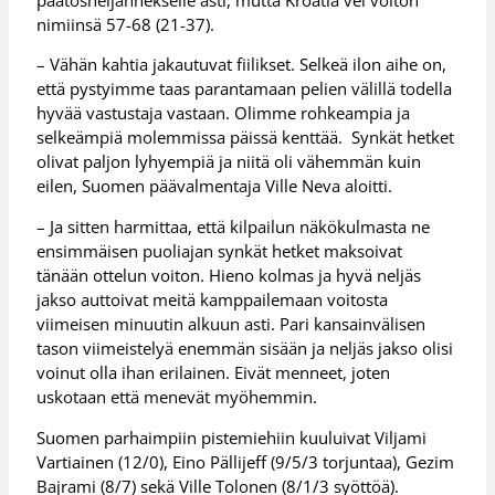
nimiinsä 57-68 (21-37).
– Vähän kahtia jakautuvat fiilikset. Selkeä ilon aihe on,
että pystyimme taas parantamaan pelien välillä todella
hyvää vastustaja vastaan. Olimme rohkeampia ja
selkeämpiä molemmissa päissä kenttää. Synkät hetket
olivat paljon lyhyempiä ja niitä oli vähemmän kuin
eilen, Suomen päävalmentaja Ville Neva aloitti.
– Ja sitten harmittaa, että kilpailun näkökulmasta ne
ensimmäisen puoliajan synkät hetket maksoivat
tänään ottelun voiton. Hieno kolmas ja hyvä neljäs
jakso auttoivat meitä kamppailemaan voitosta
viimeisen minuutin alkuun asti. Pari kansainvälisen
tason viimeistelyä enemmän sisään ja neljäs jakso olisi
voinut olla ihan erilainen. Eivät menneet, joten
uskotaan että menevät myöhemmin.
Suomen parhaimpiin pistemiehiin kuuluivat Viljami
Vartiainen (12/0), Eino Pällijeff (9/5/3 torjuntaa), Gezim
Bajrami (8/7) sekä Ville Tolonen (8/1/3 syöttöä).