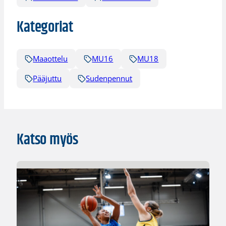
Kategoriat
Maaottelu
MU16
MU18
Pääjuttu
Sudenpennut
Katso myös