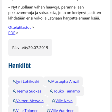
– Nyt nuollaan vähän haavoja, parannellaan
pikkuvammoja ja sairauksia, joita on kertynyt ja sitten
lähdetään ensi viikolla Latviaan harjoittelemaan lisää.
Ottelutilastot
>
PDF
>
Päivitetty
20.07.2019
Henkilöt
Jyri Lohikoski
Mustapha Amzil
Teemu Suokas
Touko Tainamo
Valtteri Mervola
Ville Neva
Ville Tolonen
Ville Vuorinen