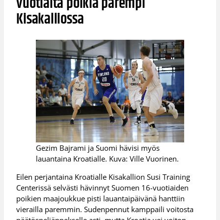
vuotiaita poikia parempi
Kisakalliossa
Gezim Bajrami ja Suomi hävisi myös
lauantaina Kroatialle. Kuva: Ville Vuorinen.
Eilen perjantaina Kroatialle Kisakallion Susi Training
Centerissä selvästi hävinnyt Suomen 16-vuotiaiden
poikien maajoukkue pisti lauantaipäivänä hanttiin
vierailla paremmin. Sudenpennut kamppaili voitosta
päätösneljännekselle asti, mutta Kroatia vei voiton