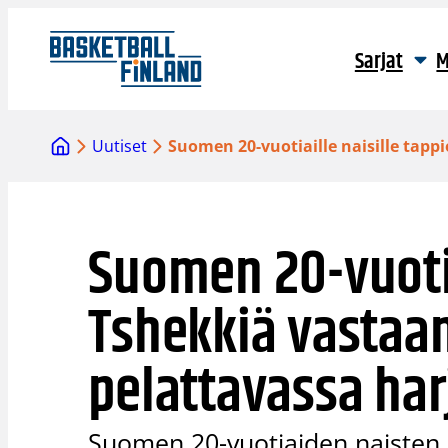
Siirry
sisältöön
Sarjat
M
Uutiset
Suomen 20-vuotiaille naisille tap
Suomen 20-vuotia
Tshekkiä vastaa
pelattavassa ha
Suomen 20-vuotiaiden naisten 