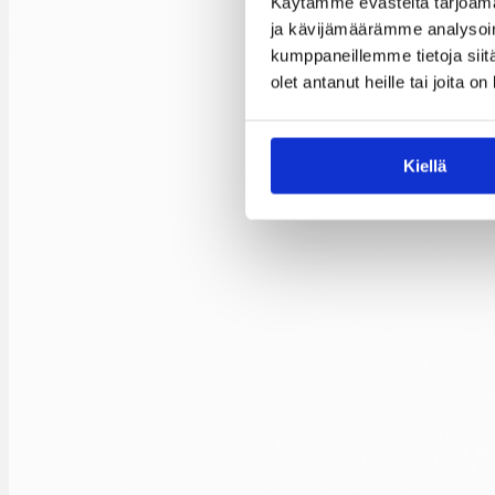
Käytämme evästeitä tarjoama
ja kävijämäärämme analysoim
kumppaneillemme tietoja siitä
olet antanut heille tai joita o
Kiellä