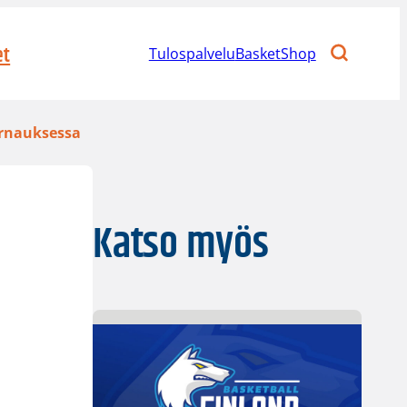
et
Tulospalvelu
BasketShop
urnauksessa
Katso myös