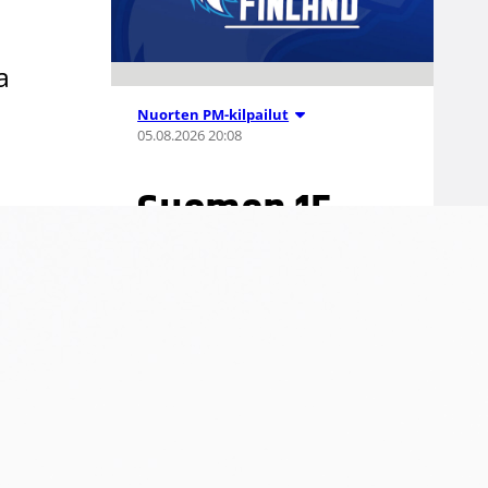
a
Nuorten PM-kilpailut
05.08.2026 20:08
Suomen 15-
vuotiaat tytöt
voittivat
Islannin
Nordic Open -
turnauksen