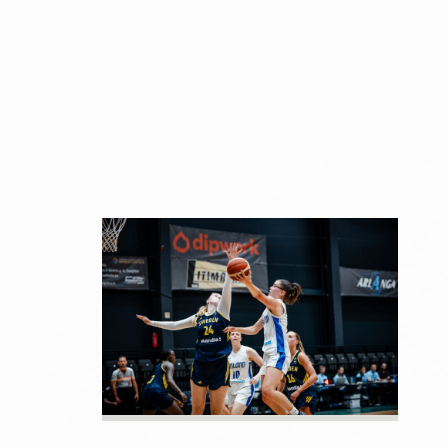
Suomen 18-vuotiaat tytöt
voittivat Saksan EM-kisojen
neljännesvälierässä
vakuuttavasti 73–56 ja etenivät
Euroopan kahdeksan parhaan
joukkoon.