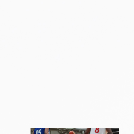
toisessa
ottelussa
Suomen 15-vuotiaiden tyttöjen
maajoukkue jatkoi
voittokulkuaan Lohjalla
pelattavassa Nordic Open -
turnauksessa kaatamalla
Islannin vakuuttavasti 70–47.
Sudenpennut kohtaa huomenna
turnauksen päätösottelussa
Latvian klo 15.