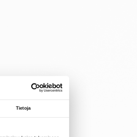
EM-kisoihin –
avausottelu
torstaina
Bulgariaa
vastaan
Suomen 16-vuotiaiden poikien
maajoukkue aloittaa B-
divisioonan EM-kilpailut
Tietoja
torstaina 6.8. Pohjois-
Makedonian Skopjessa.
Sudenpennut pelaa
alkulohkossa Bulgarian,