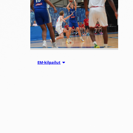
05.08.2026 18:54
EM-kilpailut
Suomen 16-
vuotiaat
suuntaavat B-
divisioonan