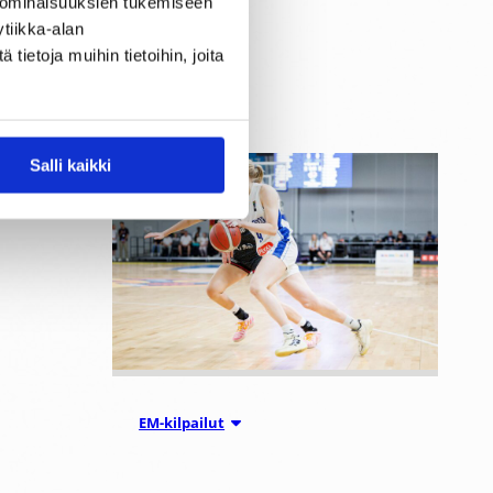
 ominaisuuksien tukemiseen
Luxemburgin, Ruotsin, Norjan
tiikka-alan
sekä Bosnia ja Hertsegovinan
ietoja muihin tietoihin, joita
kanssa.
Salli kaikki
05.08.2026 17:21
EM-kilpailut