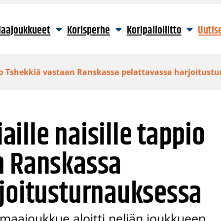
aajoukkueet
Korisperhe
Koripalloliitto
Uutis
pio Tshekkiä vastaan Ranskassa pelattavassa harjoitust
ille naisille tappio
n Ranskassa
rjoitusturnauksessa
maajoukkue aloitti neljän joukkueen