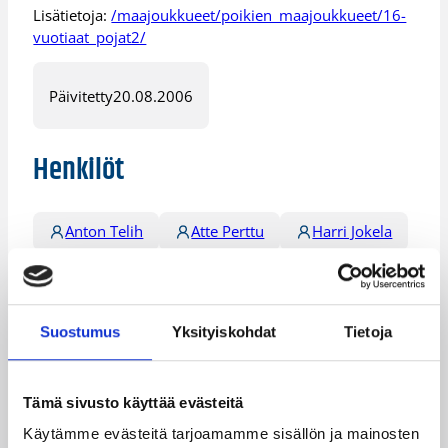
Lisätietoja:
/maajoukkueet/poikien_maajoukkueet/16-
vuotiaat_pojat2/
Päivitetty
20.08.2006
Henkilöt
Anton Telih
Atte Perttu
Harri Jokela
Jarkko Aho
Jesse Niemi
Juhan Mikone
Juhani Jämsä
Suostumus
Yksityiskohdat
Tietoja
Lauri Toivonen
Matti Nuutinen
Mikko Tuunanen
Miska Ahokas
Tämä sivusto käyttää evästeitä
Pekka Setälä
Roope Ahonen
Käytämme evästeitä tarjoamamme sisällön ja mainosten