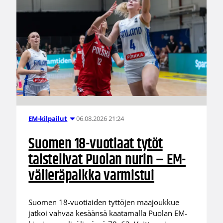
06.08.2026 21:24
EM-kilpailut
Suomen 18-vuotiaat tytöt
taistelivat Puolan nurin – EM-
välieräpaikka varmistui
Suomen 18-vuotiaiden tyttöjen maajoukkue
jatkoi vahvaa kesäänsä kaatamalla Puolan EM-