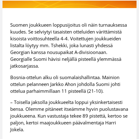
Suomen joukkueen loppusijoitus oli näin turnauksessa
kuudes. Se selviytyi tasaisten otteluiden värittämistä
kisoista voittosuhteella 4-4. Voitettujen joukkueiden
listalta löytyy mm. Tshekki, joka lunasti yhdessä
Georgian kanssa nousupaikat A-divisioonaan.
Georgialle Suomi hävisi neljällä pisteellä ylemmässä
jatkosarjassa.
Bosnia-ottelun alku oli suomalaishallintaa. Mainion
ottelun pelanneen Jarkko Ahon johdolla Suomi johti
ottelua parhaimmillaan 11 pisteellä (21-10).
– Toisella jaksolla joukkueelta loppui yksinkertaisesti
bensa. Olemme pitäneet itseämme hyvin puolustavana
joukkueena. Kun vastustaja tekee 89 pistettä, kertoo se
paljon, kertoi maajoukkueen päävalmentaja Harri
Jokela.