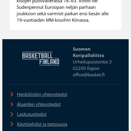
kisojen puolivälierässä 78–63. Voitto vei
Sudenpennut Euroopan neljän parhaan
joukkoon sekä varmisti paikan ensi kesän alle
19-vuotiaiden MM-kisoihin Kiinassa.
Suomen
Koripalloliitto
Urheilupuistontie 3
02200 Espoo
office@basket.fi
Henkilöstön yhteystiedot
Alueiden yhteystiedot
Laskutustiedot
Käyttöehdot ja tietosuoja