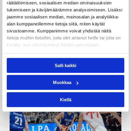
räätälöimiseen, sosiaalisen median ominaisuuksien
Kategoriat
tukemiseen ja kävijämäärämme analysoimiseen. Lisäksi
jaamme sosiaalisen median, mainosalan ja analytiikka-
alan kumppaneillemme tietoja siitä, miten käytät
EM-karsinnat
Maajoukkue
sivustoamme. Kumppanimme voivat yhdistää näitä
tietoja muihin tietoihin, joita olet antanut heille tai joita on
Maaottelu
MU16
Pääjuttu
kerätty, kun olet käyttänyt heidän palvelujaan.
Salli kaikki
Katso myös
Muokkaa
Kiellä