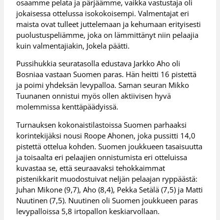
osaamme pelata ja pärjäämme, vaikka vastustaja oli
jokaisessa ottelussa isokokoisempi. Valmentajat eri
maista ovat tulleet juttelemaan ja kehumaan erityisesti
puolustuspeliämme, joka on lämmittänyt niin pelaajia
kuin valmentajiakin, Jokela päätti.
Pussihukkia seuratasolla edustava Jarkko Aho oli
Bosniaa vastaan Suomen paras. Hän heitti 16 pistettä
ja poimi yhdeksän levypalloa. Saman seuran Mikko
Tuunanen onnistui myös ollen aktiivisen hyvä
molemmissa kenttäpäädyissä.
Turnauksen kokonaistilastoissa Suomen parhaaksi
korintekijäksi nousi Roope Ahonen, joka pussitti 14,0
pistettä ottelua kohden. Suomen joukkueen tasaisuutta
ja toisaalta eri pelaajien onnistumista eri otteluissa
kuvastaa se, että seuraavaksi tehokkaimmat
pistenikkarit muodostuivat neljän pelaajan ryppäästä:
Juhan Mikone (9,7), Aho (8,4), Pekka Setälä (7,5) ja Matti
Nuutinen (7,5). Nuutinen oli Suomen joukkueen paras
levypalloissa 5,8 irtopallon keskiarvollaan.