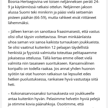
Bosnia-Hertsegovina vei toisen neljänneksen peräti 24-
9 ja käytännössä ratkaisi ottelun. Neljännen jakson
alussa Suomi teki minikirin ja pääsi vielä seitsemän
pisteen päähän (66-59), mutta rahkeet eivät riittäneet
lähemmäksi.
– Jälleen kerran on sanottava fraasimaisesti, että vastus
olisi ollut täysin voitettavissa. Ilman minkäänlaista
uhoa saman voi sanoa kaikista turnauksen joukkueista.
Se olisi vaatinut kuitenkin 12 pelaajan täydellistä
henkistä ja fyysistä valmiutta toteuttaa pelitapaamme
jokaisessa ottelussa. Tällä kertaa emme olleet vielä
valmiita niin tasaiseen suoritukseen. Kansainvälinen
koripallo on todella raakaa. Jos annat yhden huonon
syötön tai otat huonon ratkaisun tai lepsuilet edes
hetken puolustuksessa, rankaisee hyvä vastustaja siitä
heti.
– Kokonaisarvosanaksi turnauksesta voi joukkueelle
antaa kuitenkin hyvän. Pelasimme helvetin hyviä pelejä
ja otimme kovia päänahkoja. Osoitimme, että