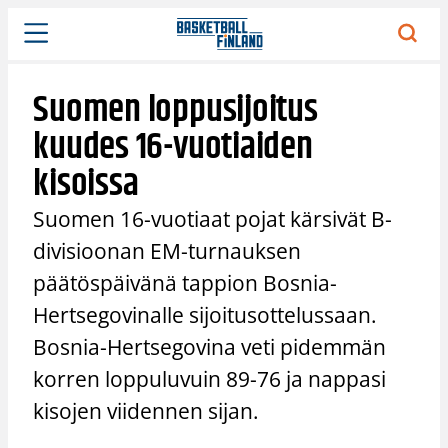
Siirry
sisältöön
Suomen loppusijoitus
kuudes 16-vuotiaiden
kisoissa
Suomen 16-vuotiaat pojat kärsivät B-
divisioonan EM-turnauksen
päätöspäivänä tappion Bosnia-
Hertsegovinalle sijoitusottelussaan.
Bosnia-Hertsegovina veti pidemmän
korren loppuluvuin 89-76 ja nappasi
kisojen viidennen sijan.