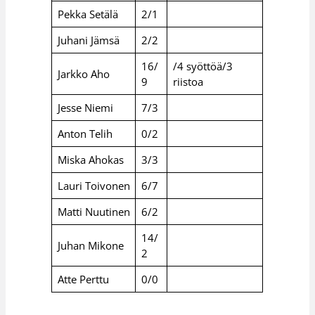
Pekka Setälä
2/1
Juhani Jämsä
2/2
16/
/4 syöttöä/3
Jarkko Aho
9
riistoa
Jesse Niemi
7/3
Anton Telih
0/2
Miska Ahokas
3/3
Lauri Toivonen
6/7
Matti Nuutinen
6/2
14/
Juhan Mikone
2
Atte Perttu
0/0