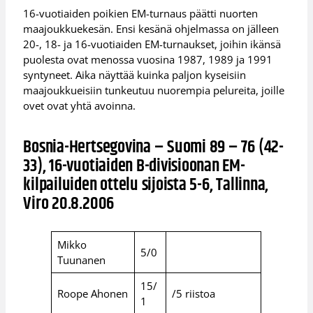
16-vuotiaiden poikien EM-turnaus päätti nuorten
maajoukkuekesän. Ensi kesänä ohjelmassa on jälleen
20-, 18- ja 16-vuotiaiden EM-turnaukset, joihin ikänsä
puolesta ovat menossa vuosina 1987, 1989 ja 1991
syntyneet. Aika näyttää kuinka paljon kyseisiin
maajoukkueisiin tunkeutuu nuorempia pelureita, joille
ovet ovat yhtä avoinna.
Bosnia-Hertsegovina – Suomi 89 – 76 (42-
33), 16-vuotiaiden B-divisioonan EM-
kilpailuiden ottelu sijoista 5-6, Tallinna,
Viro 20.8.2006
Mikko
5/0
Tuunanen
15/
Roope Ahonen
/5 riistoa
1