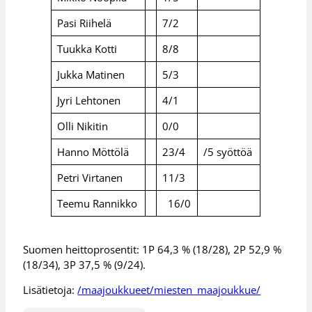
Pasi Riihelä
7/2
Tuukka Kotti
8/8
Jukka Matinen
5/3
Jyri Lehtonen
4/1
Olli Nikitin
0/0
Hanno Möttölä
23/4
/5 syöttöä
Petri Virtanen
11/3
Teemu Rannikko
16/0
Suomen heittoprosentit: 1P 64,3 % (18/28), 2P 52,9 %
(18/34), 3P 37,5 % (9/24).
Lisätietoja:
/maajoukkueet/miesten_maajoukkue/