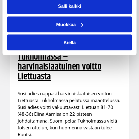
Salli kaikki
Muokkaa
06.08.2026 21:44
Maaottelu
Susiladiesin puolustus rautaa
Kiellä
Tukholmassa –
harvinaislaatuinen voitto
Liettuasta
Susiladies nappasi harvinaislaatuisen voiton
Liettuasta Tukholmassa pelatussa maaottelussa.
Susiladies voitti vakuuttavasti Liettuan 81-70
(48-36) Elina Aarnisalon 22 pisteen
johdattamana. Suomi pelaa Tukholmassa vielä
toisen ottelun, kun huomenna vastaan tulee
Ruotsi.