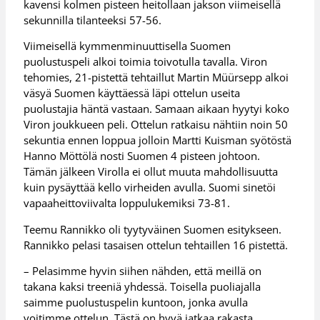
kavensi kolmen pisteen heitollaan jakson viimeisellä
sekunnilla tilanteeksi 57-56.
Viimeisellä kymmenminuuttisella Suomen
puolustuspeli alkoi toimia toivotulla tavalla. Viron
tehomies, 21-pistettä tehtaillut Martin Müürsepp alkoi
väsyä Suomen käyttäessä läpi ottelun useita
puolustajia häntä vastaan. Samaan aikaan hyytyi koko
Viron joukkueen peli. Ottelun ratkaisu nähtiin noin 50
sekuntia ennen loppua jolloin Martti Kuisman syötöstä
Hanno Möttölä nosti Suomen 4 pisteen johtoon.
Tämän jälkeen Virolla ei ollut muuta mahdollisuutta
kuin pysäyttää kello virheiden avulla. Suomi sinetöi
vapaaheittoviivalta loppulukemiksi 73-81.
Teemu Rannikko oli tyytyväinen Suomen esitykseen.
Rannikko pelasi tasaisen ottelun tehtaillen 16 pistettä.
– Pelasimme hyvin siihen nähden, että meillä on
takana kaksi treeniä yhdessä. Toisella puoliajalla
saimme puolustuspelin kuntoon, jonka avulla
voitimme ottelun. Tästä on hyvä jatkaa rakasta