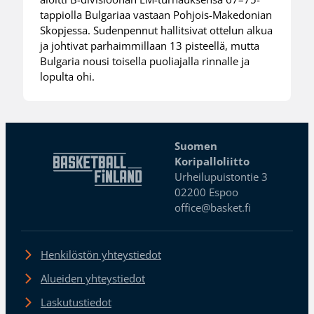
tappiolla Bulgariaa vastaan Pohjois-Makedonian
Skopjessa. Sudenpennut hallitsivat ottelun alkua
ja johtivat parhaimmillaan 13 pisteellä, mutta
Bulgaria nousi toisella puoliajalla rinnalle ja
lopulta ohi.
Suomen
Koripalloliitto
Urheilupuistontie 3
02200 Espoo
office@basket.fi
Henkilöstön yhteystiedot
Alueiden yhteystiedot
Laskutustiedot