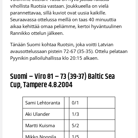
vihollista Ruotsia vastaan. Joukkueella on vielä
parannettavaa, sillä kuviot ovat uusia kaikille.
Seuraavassa ottelussa meillä on taas 40 minuuttia
aikaa kehittää omaa peliämme, kertoi hyväntuulinen
Rannikko ottelun jälkeen.
Tänään Suomi kohtaa Ruotsin, joka voitti Latvian
avausottelussaan pistein 72-67 (35-35). Ottelu pelataan
Pyynikin palloiluhallissa klo 20:15 alkaen.
Suomi – Viro 81 – 73 (39-37) Baltic Sea
Cup, Tampere 4.8.2004
Sami Lehtoranta
0/1
Aki Ulander
1/3
Martti Kuisma
5/2
Mikko Noopila
1/5