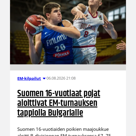
06.08.2026 21:08
EM-kilpailut
Suomen 16-vuotiaat pojat
aloittivat EM-turnauksen
tappiolla Bulgarialle
Suomen 16-vuotiaiden poikien maajoukkue
aloitti B-divisioonan EM-turnauksensa 67–75-