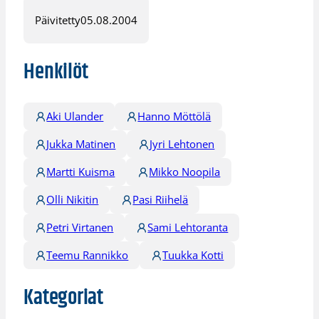
Päivitetty
05.08.2004
Henkilöt
Aki Ulander
Hanno Möttölä
Jukka Matinen
Jyri Lehtonen
Martti Kuisma
Mikko Noopila
Olli Nikitin
Pasi Riihelä
Petri Virtanen
Sami Lehtoranta
Teemu Rannikko
Tuukka Kotti
Kategoriat