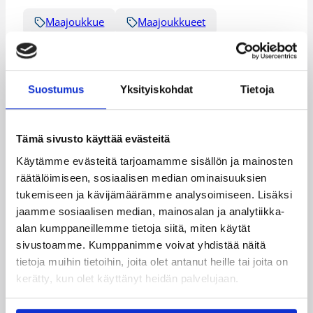
Maajoukkue
Maajoukkueet
Maaottelu
Pääjuttu
Susijengi
Suostumus
Yksityiskohdat
Tietoja
Katso myös
Tämä sivusto käyttää evästeitä
Käytämme evästeitä tarjoamamme sisällön ja mainosten
räätälöimiseen, sosiaalisen median ominaisuuksien
tukemiseen ja kävijämäärämme analysoimiseen. Lisäksi
jaamme sosiaalisen median, mainosalan ja analytiikka-
alan kumppaneillemme tietoja siitä, miten käytät
sivustoamme. Kumppanimme voivat yhdistää näitä
tietoja muihin tietoihin, joita olet antanut heille tai joita on
kerätty, kun olet käyttänyt heidän palvelujaan.