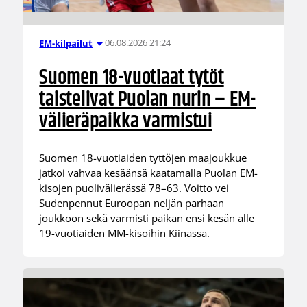
06.08.2026 21:24
EM-kilpailut
Suomen 18-vuotiaat tytöt
taistelivat Puolan nurin – EM-
välieräpaikka varmistui
Suomen 18-vuotiaiden tyttöjen maajoukkue
jatkoi vahvaa kesäänsä kaatamalla Puolan EM-
kisojen puolivälierässä 78–63. Voitto vei
Sudenpennut Euroopan neljän parhaan
joukkoon sekä varmisti paikan ensi kesän alle
19-vuotiaiden MM-kisoihin Kiinassa.