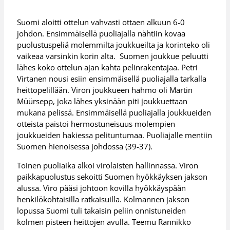
Suomi aloitti ottelun vahvasti ottaen alkuun 6-0
johdon. Ensimmäisellä puoliajalla nähtiin kovaa
puolustuspeliä molemmilta joukkueilta ja korinteko oli
vaikeaa varsinkin korin alta. Suomen joukkue peluutti
lähes koko ottelun ajan kahta pelinrakentajaa. Petri
Virtanen nousi esiin ensimmäisellä puoliajalla tarkalla
heittopelillään. Viron joukkueen hahmo oli Martin
Müürsepp, joka lähes yksinään piti joukkuettaan
mukana pelissä. Ensimmäisellä puoliajalla joukkueiden
otteista paistoi hermostuneisuus molempien
joukkueiden hakiessa pelituntumaa. Puoliajalle mentiin
Suomen hienoisessa johdossa (39-37).
Toinen puoliaika alkoi virolaisten hallinnassa. Viron
paikkapuolustus sekoitti Suomen hyökkäyksen jakson
alussa. Viro pääsi johtoon kovilla hyökkäyspään
henkilökohtaisilla ratkaisuilla. Kolmannen jakson
lopussa Suomi tuli takaisin peliin onnistuneiden
kolmen pisteen heittojen avulla. Teemu Rannikko