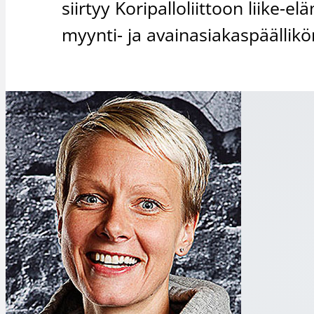
siirtyy Koripalloliittoon liike
myynti- ja avainasiakaspäällikö