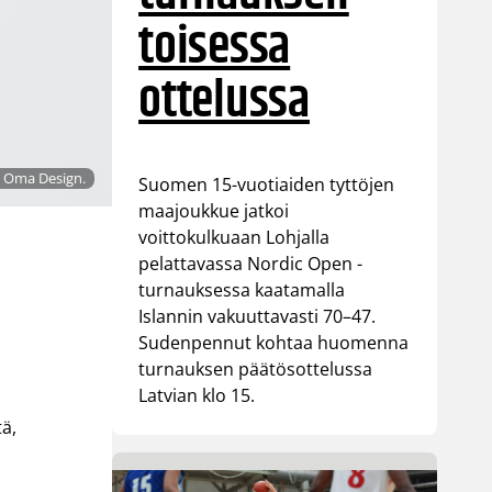
toisessa
ottelussa
a: Oma Design.
Suomen 15-vuotiaiden tyttöjen
maajoukkue jatkoi
voittokulkuaan Lohjalla
pelattavassa Nordic Open -
turnauksessa kaatamalla
Islannin vakuuttavasti 70–47.
Sudenpennut kohtaa huomenna
turnauksen päätösottelussa
Latvian klo 15.
tä,