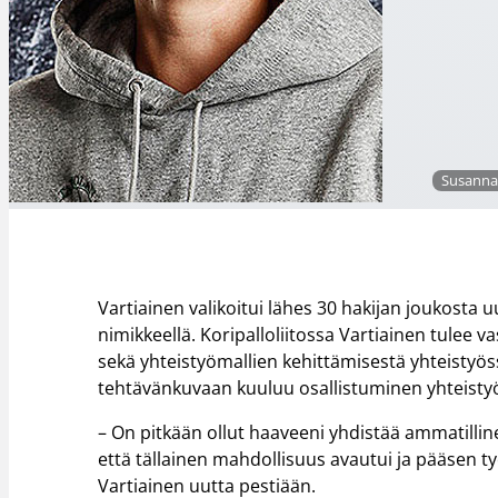
Susanna 
Vartiainen valikoitui lähes 30 hakijan joukosta
nimikkeellä. Koripalloliitossa Vartiainen tulee
sekä yhteistyömallien kehittämisestä yhteistyö
tehtävänkuvaan kuuluu osallistuminen yhteis
– On pitkään ollut haaveeni yhdistää ammatilline
että tällainen mahdollisuus avautui ja pääsen 
Vartiainen uutta pestiään.