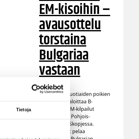
EM-kisoihin –
avausottelu
torstaina
Bulgariaa
vastaan
Suomen 16-vuotiaiden poikien
maajoukkue aloittaa B-
divisioonan EM-kilpailut
Tietoja
torstaina 6.8. Pohjois-
Makedonian Skopjessa.
Sudenpennut pelaa
alkulohkossa Bulgarian,