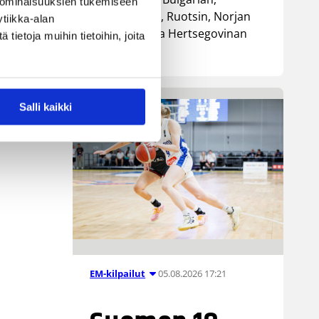
 ominaisuuksien tukemiseen
Luxemburgin, Ruotsin, Norjan
tiikka-alan
sekä Bosnia ja Hertsegovinan
ietoja muihin tietoihin, joita
kanssa.
Salli kaikki
05.08.2026 17:21
EM-kilpailut