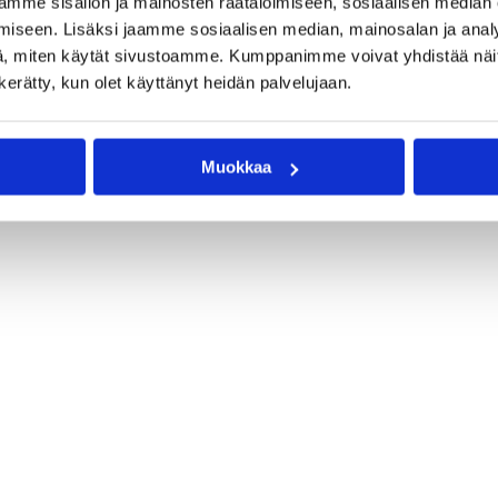
äjuttu
Yhteistyökumppanit
mme sisällön ja mainosten räätälöimiseen, sosiaalisen median
iseen. Lisäksi jaamme sosiaalisen median, mainosalan ja analy
, miten käytät sivustoamme. Kumppanimme voivat yhdistää näitä t
n kerätty, kun olet käyttänyt heidän palvelujaan.
Muokkaa