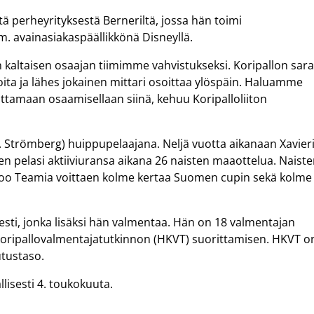
stä perheyrityksestä Berneriltä, jossa hän toimi
. avainasiakaspäällikkönä Disneyllä.
 kaltaisen osaajan tiimimme vahvistukseksi. Koripallon sara
ita ja lähes jokainen mittari osoittaa ylöspäin. Haluamme
uttamaan osaamisellaan siinä, kehuu Koripalloliiton
s. Strömberg) huippupelaajana. Neljä vuotta aikanaan Xavier
nen pelasi aktiiviuransa aikana 26 naisten maaottelua. Naist
spoo Teamia voittaen kolme kertaa Suomen cupin sekä kolme
sesti, jonka lisäksi hän valmentaa. Hän on 18 valmentajan
koripallovalmentajatutkinnon (HKVT) suorittamisen. HKVT o
utustaso.
llisesti 4. toukokuuta.