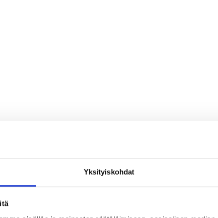
Yksityiskohdat
koinen alue
Keskinen alue
Koripalloliitto
itä