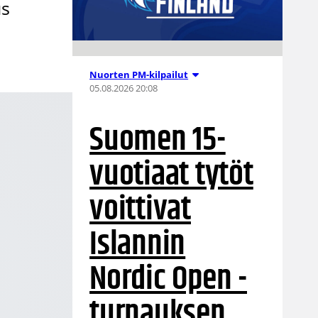
us
Nuorten PM-kilpailut
05.08.2026 20:08
Suomen 15-
vuotiaat tytöt
voittivat
Islannin
Nordic Open -
turnauksen