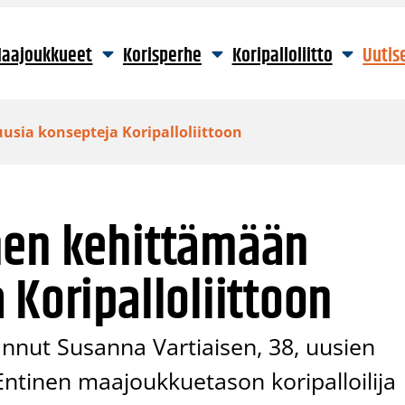
aajoukkueet
Korisperhe
Koripalloliitto
Uutis
sia konsepteja Koripalloliittoon
nen kehittämään
 Koripalloliittoon
annut Susanna Vartiaisen, 38, uusien
Entinen maajoukkuetason koripalloilija