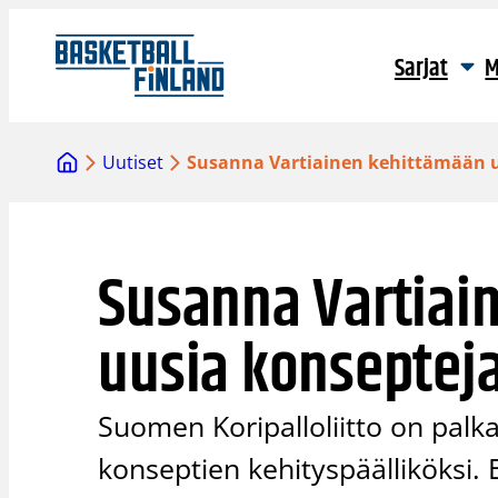
Siirry
sisältöön
Sarjat
M
Uutiset
Susanna Vartiainen kehittämään uu
Susanna Vartiai
uusia konsepteja
Suomen Koripalloliitto on palk
konseptien kehityspäälliköksi. 