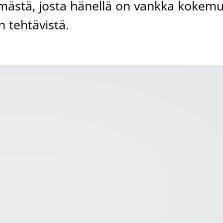
-elämästä, josta hänellä on vankka kokem
n tehtävistä.