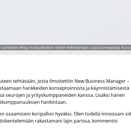
Vartiainen liittyy Koripalloliiton tiimiin kehittämään uusia konsepteja. Kuv
 uuteen tehtävään, josta ilmoitettiin New Business Manager –
 vastaamaan hankkeiden konseptoinnista ja käynnistämisestä
ssä seurojen ja yrityskumppaneiden kanssa. Lisäksi hänen
työkumppanuuksien hankintaan.
n osaamiseni koripallon hyväksi. Olen todella innoissani sii
työskentelemään rakastamani lajin parissa, kommentoi