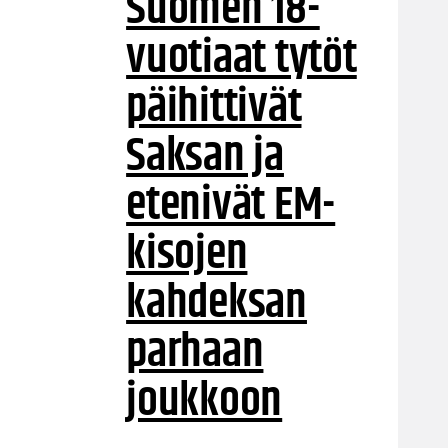
Suomen 18-
vuotiaat tytöt
päihittivät
Saksan ja
etenivät EM-
kisojen
kahdeksan
parhaan
joukkoon