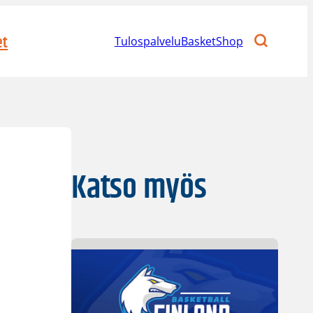
et
Tulospalvelu
BasketShop
Katso myös