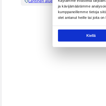
Läntinen alue
Pohjoinen alue
Pä
Käytämme evästeitä tarjoama
ja kävijämäärämme analysoim
kumppaneillemme tietoja siitä
olet antanut heille tai joita o
Kiellä