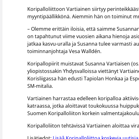
Koripalloliittoon Vartiainen siirtyy perinteikkää
myyntipäällikkönä. Aiemmin hän on toiminut mm
– Olemme erittäin iloisia, että saimme Susannan
on tapahtunut viime vuosien aikana hienoja asio
jatkaa kasvu-uralla ja Susanna tulee varmasti a
toiminnanjohtaja Vesa Walldén.
Koripallopiirit muistavat Susanna Vartiaisen (o
yliopistossakin Yhdysvalloissa viettänyt Vartiai
Korisliigassa hän edusti Tapiolan Honkaa ja E
SM-mitalia.
Vartiainen harrastaa edelleen koripalloa aktiivi
katraassa, jotka aloittavat toukokuussa huippu
Suomen Koripalloliiton korkein valmentajakoul
Koripalloliiton tehtävissä Vartiainen aloittaa vira
Lisätiedot:
Lisäå Koripalloliittoa koskevia uutisia