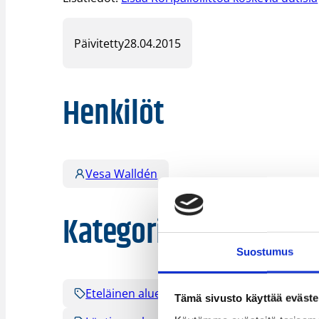
Päivitetty
28.04.2015
Henkilöt
Vesa Walldén
Kategoriat
Suostumus
Eteläinen alue
Itäinen alue
Kaak
Tämä sivusto käyttää eväste