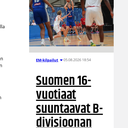
lla
in
05.08.2026 18:54
EM-kilpailut
en
Suomen 16-
vuotiaat
n
suuntaavat B-
divisioonan