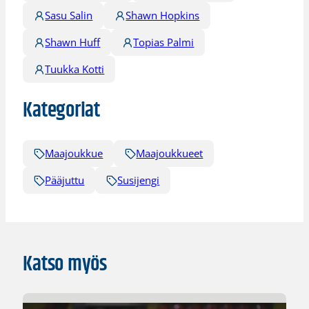
Sasu Salin
Shawn Hopkins
Shawn Huff
Topias Palmi
Tuukka Kotti
Kategoriat
Maajoukkue
Maajoukkueet
Pääjuttu
Susijengi
Katso myös