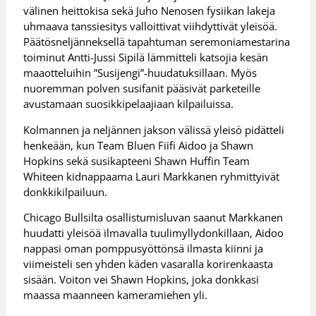
välinen heittokisa sekä Juho Nenosen fysiikan lakeja
uhmaava tanssiesitys valloittivat viihdyttivät yleisöä.
Päätösneljänneksellä tapahtuman seremoniamestarina
toiminut Antti-Jussi Sipilä lämmitteli katsojia kesän
maaotteluihin ”Susijengi”-huudatuksillaan. Myös
nuoremman polven susifanit pääsivät parketeille
avustamaan suosikkipelaajiaan kilpailuissa.
Kolmannen ja neljännen jakson välissä yleisö pidätteli
henkeään, kun Team Bluen Fiifi Aidoo ja Shawn
Hopkins sekä susikapteeni Shawn Huffin Team
Whiteen kidnappaama Lauri Markkanen ryhmittyivät
donkkikilpailuun.
Chicago Bullsilta osallistumisluvan saanut Markkanen
huudatti yleisöä ilmavalla tuulimyllydonkillaan, Aidoo
nappasi oman pomppusyöttönsä ilmasta kiinni ja
viimeisteli sen yhden käden vasaralla korirenkaasta
sisään. Voiton vei Shawn Hopkins, joka donkkasi
maassa maanneen kameramiehen yli.