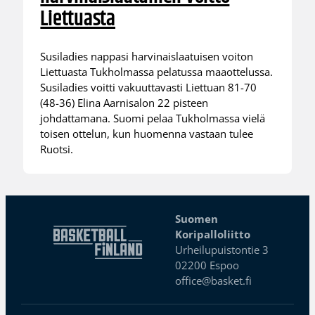
Liettuasta
Susiladies nappasi harvinaislaatuisen voiton
Liettuasta Tukholmassa pelatussa maaottelussa.
Susiladies voitti vakuuttavasti Liettuan 81-70
(48-36) Elina Aarnisalon 22 pisteen
johdattamana. Suomi pelaa Tukholmassa vielä
toisen ottelun, kun huomenna vastaan tulee
Ruotsi.
Suomen
Koripalloliitto
Urheilupuistontie 3
02200 Espoo
office@basket.fi