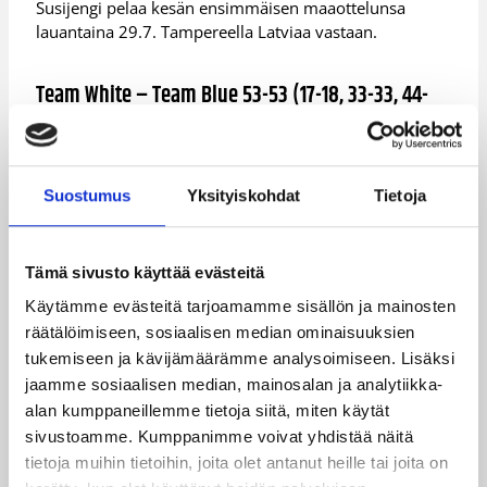
Susijengi pelaa kesän ensimmäisen maaottelunsa
lauantaina 29.7. Tampereella Latviaa vastaan.
Team White – Team Blue 53-53 (17-18, 33-33, 44-
45)
Team White:
Erik Murphy 17/2, Gerald Lee Jr. 12/2,
Suostumus
Yksityiskohdat
Tietoja
Tuukka Kotti 8/5, Shawn Huff 7/3, Sasu Salin 3/3, Matti
Nuutinen 3/2, Jamar Wilson 3/1/11 syöttöä, Mikko
Koivisto, Petteri Koponen, Roope Ahonen.
Tämä sivusto käyttää evästeitä
Team Blue:
Alex Murphy 12/1, Antto Nikkarinen 9/1/3
Käytämme evästeitä tarjoamamme sisällön ja mainosten
syöttöä, Carl Lindbom 8/2, Shawn Hopkins 8/0, Fiifi
räätälöimiseen, sosiaalisen median ominaisuuksien
Aidoo 6/1, Topias Palmi 6/0, Alexander Madsen 3/3/3
tukemiseen ja kävijämäärämme analysoimiseen. Lisäksi
syöttöä, Joonas Cavén 1/1, Lauri Markkanen.
jaamme sosiaalisen median, mainosalan ja analytiikka-
Lisätietoja:
EM-kisojen lipunmyynti
alan kumppaneillemme tietoja siitä, miten käytät
sivustoamme. Kumppanimme voivat yhdistää näitä
Lisätietoja:
Susijengin juhlamaaotteluiden lipunmyynti
tietoja muihin tietoihin, joita olet antanut heille tai joita on