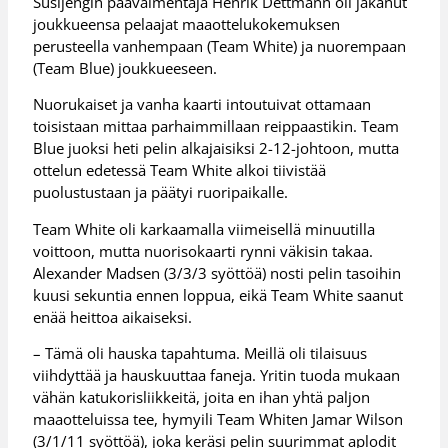
Susijengin päävalmentaja Henrik Dettmann oli jakanut
joukkueensa pelaajat maaottelukokemuksen
perusteella vanhempaan (Team White) ja nuorempaan
(Team Blue) joukkueeseen.
Nuorukaiset ja vanha kaarti intoutuivat ottamaan
toisistaan mittaa parhaimmillaan reippaastikin. Team
Blue juoksi heti pelin alkajaisiksi 2-12-johtoon, mutta
ottelun edetessä Team White alkoi tiivistää
puolustustaan ja päätyi ruoripaikalle.
Team White oli karkaamalla viimeisellä minuutilla
voittoon, mutta nuorisokaarti rynni väkisin takaa.
Alexander Madsen (3/3/3 syöttöä) nosti pelin tasoihin
kuusi sekuntia ennen loppua, eikä Team White saanut
enää heittoa aikaiseksi.
– Tämä oli hauska tapahtuma. Meillä oli tilaisuus
viihdyttää ja hauskuuttaa faneja. Yritin tuoda mukaan
vähän katukorisliikkeitä, joita en ihan yhtä paljon
maaotteluissa tee, hymyili Team Whiten Jamar Wilson
(3/1/11 syöttöä), joka keräsi pelin suurimmat aplodit