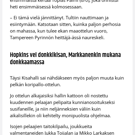
heti ensimmäisessä kolmosessaan.
– Ei tämä vielä jännittänyt. Tultiin nauttimaan ja
esiintymään. Katsotaan sitten, kuinka paljon perhosia
on mahassa, kun tulee ekan maaottelun vuoro,
Tampereen Pyrinnön heittäjä-ässä naureskeli.
Hopkins vei donkkikisan, Markkanenkin mukana
donkkaamassa
Täysi Kisahalli sai nähdäkseen myös paljon muuta kuin
pelkän koripallo-ottelun.
Jo ottelun alkajaisiksi hallin kattoon oli nostettu
kuudennen pelaajan pelipaita kunnianosoitukseksi
susifaneille, ja niin neljänneksien väliin kuin
aikalisillekin oli kehitelty monipuolista ohjelmaa.
Isojen pelaajien taitokilpailu, joukkueita
valmentaneiden Jukka Toijalan ja Mikko Larkaksen