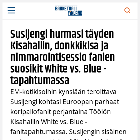
Siirry
sisältöön
Susijengi hurmasi täyden
Kisahallin, donkkikisa ja
nimmarointisessio fanien
suosikit White vs. Blue -
tapahtumassa
EM-kotikisoihin kynsiään teroittava
Susijengi kohtasi Euroopan parhaat
koripallofanit perjantaina Töölön
Kisahallin White vs. Blue -
fanitapahtumassa. Susijengin sisäinen