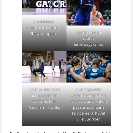
Donkkikisan
kuninkaaksi ponnisti
”Junnu-Lee” oli
Shawn Hopkins.
rautaa
lähietäisyyksiltä..
…ja Juho Nenonen
Susijengi pelaa
liikkui Kisahallin
kesän ensimmäisen
parketilla kuin
maaottelunsa viikon
”sedulan” lattialla.
päästä lauantaina
Tampereella. Kuvat:
Ville Vuorinen.