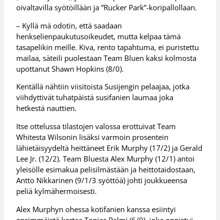
oivaltavilla syötöillään ja ”Rucker Park”-koripallollaan.
– Kyllä mä odotin, että saadaan
henkselienpaukutusoikeudet, mutta kelpaa tämä
tasapelikin meille. Kiva, rento tapahtuma, ei puristettu
mailaa, säteili puolestaan Team Bluen kaksi kolmosta
upottanut Shawn Hopkins (8/0).
Kentällä nähtiin viisitoista Susijengin pelaajaa, jotka
viihdyttivät tuhatpäistä susifanien laumaa joka
hetkestä nauttien.
Itse ottelussa tilastojen valossa erottuivat Team
Whitesta Wilsonin lisäksi varmoin prosentein
lähietäisyydeltä heittäneet Erik Murphy (17/2) ja Gerald
Lee Jr. (12/2). Team Bluesta Alex Murphy (12/1) antoi
yleisölle esimakua pelisilmästään ja heittotaidostaan,
Antto Nikkarinen (9/1/3 syöttöä) johti joukkueensa
peliä kylmähermoisesti.
Alex Murphyn ohessa kotifanien kanssa esiintyi
ensimmäistä kertaa Topias Palmi (6/0), joka onnistui