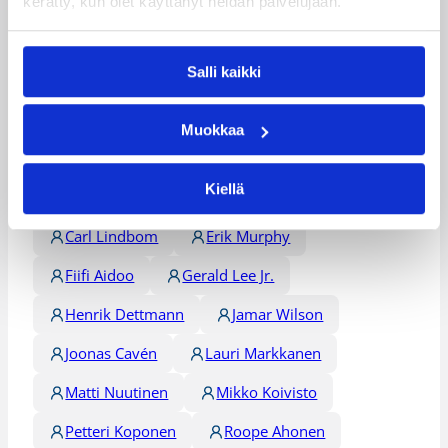
kerätty, kun olet käyttänyt heidän palvelujaan.
Päivitetty
21.07.2017
Salli kaikki
Henkilöt
Muokkaa
Alex Murphy
Alexander Madsen
Kiellä
Antti-Jussi Sipilä
Antto Nikkarinen
Carl Lindbom
Erik Murphy
Fiifi Aidoo
Gerald Lee Jr.
Henrik Dettmann
Jamar Wilson
Joonas Cavén
Lauri Markkanen
Matti Nuutinen
Mikko Koivisto
Petteri Koponen
Roope Ahonen