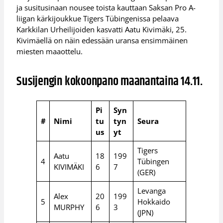
ja susitusinaan nousee toista kauttaan Saksan Pro A-
liigan kärkijoukkue Tigers Tübingenissa pelaava
Karkkilan Urheilijoiden kasvatti Aatu Kivimäki, 25.
Kivimäellä on näin edessään uransa ensimmäinen
miesten maaottelu.
Susijengin kokoonpano maanantaina 14.11.
Pi
Syn
#
Nimi
tu
tyn
Seura
us
yt
Tigers
Aatu
18
199
4
Tübingen
KIVIMÄKI
6
7
(GER)
Levanga
Alex
20
199
5
Hokkaido
MURPHY
6
3
(JPN)