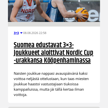
08.08.2026 22:58
3×3
Suomea edustavat 3×3-
joukkueet aloittivat Nordic Cup
-urakkansa Kööpenhaminassa
Naisten joukkue nappasi avauspäivänä kaksi
voittoa neljästä ottelustaan, kun taas miesten
joukkue haastoi vastustajiaan tiukoissa
kamppailuissa, mutta jäi tällä kertaa ilman
voittoja.