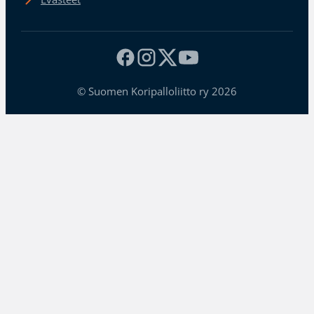
© Suomen Koripalloliitto ry 2026