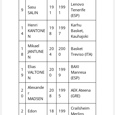
Lenovo
Sasu
19
199
9
Tenerife
SALIN
1
1
(ESP)
Henri
Karhu
1
19
199
KANTONE
Basket,
4
8
7
N
Kauhajoki
Mikael
1
20
200
Basket
JANTUNE
8
4
0
Treviso (ITA)
N
Elias
BAXI
1
20
199
VALTONE
Manresa
9
0
9
N
(ESP)
Alexande
2
20
199
AEK Ateena
r
0
8
5
(GRE)
MADSEN
Crailsheim
2
Edon
18
199
Merlins