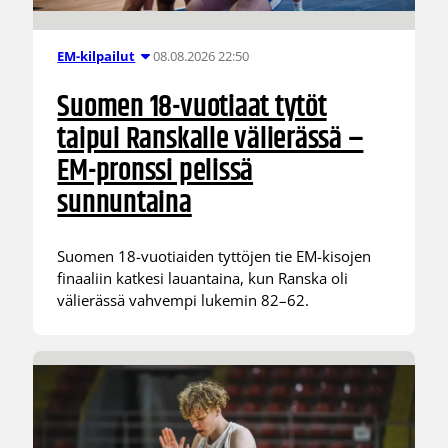
08.08.2026 22:50
EM-kilpailut
Suomen 18-vuotiaat tytöt
taipui Ranskalle välierässä –
EM-pronssi pelissä
sunnuntaina
Suomen 18-vuotiaiden tyttöjen tie EM-kisojen
finaaliin katkesi lauantaina, kun Ranska oli
välierässä vahvempi lukemin 82–62.