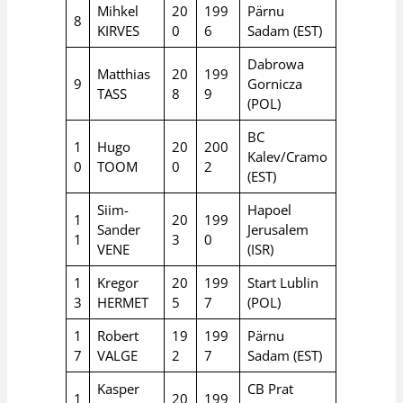
Mihkel
20
199
Pärnu
8
KIRVES
0
6
Sadam (EST)
Dabrowa
Matthias
20
199
9
Gornicza
TASS
8
9
(POL)
BC
1
Hugo
20
200
Kalev/Cramo
0
TOOM
0
2
(EST)
Siim-
Hapoel
1
20
199
Sander
Jerusalem
1
3
0
VENE
(ISR)
1
Kregor
20
199
Start Lublin
3
HERMET
5
7
(POL)
1
Robert
19
199
Pärnu
7
VALGE
2
7
Sadam (EST)
Kasper
CB Prat
1
20
199