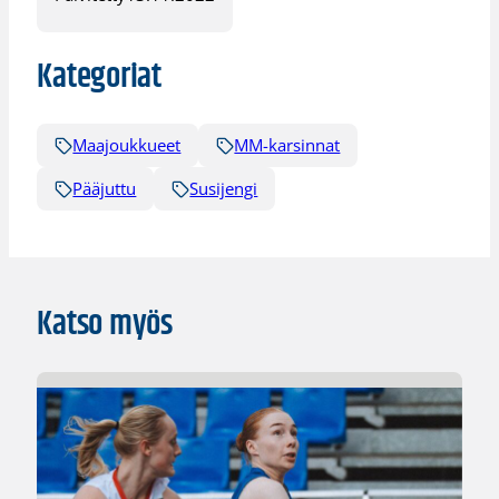
Kategoriat
Maajoukkueet
MM-karsinnat
Pääjuttu
Susijengi
Katso myös