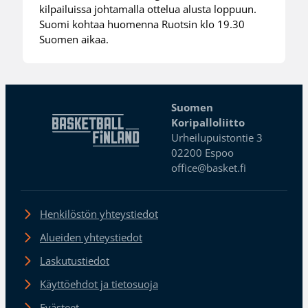
kilpailuissa johtamalla ottelua alusta loppuun.
Suomi kohtaa huomenna Ruotsin klo 19.30
Suomen aikaa.
Suomen
Koripalloliitto
Urheilupuistontie 3
02200 Espoo
office@basket.fi
Henkilöstön yhteystiedot
Alueiden yhteystiedot
Laskutustiedot
Käyttöehdot ja tietosuoja
Evästeet