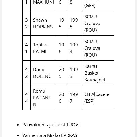
1
MAXHUNI
6
8
(GER)
SCMU
3
Shawn
19
199
Craiova
2
HOPKINS
5
5
(ROU)
SCMU
4
Topias
19
199
Craiova
1
PALMI
6
4
(ROU)
Karhu
4
Daniel
20
199
Basket,
2
DOLENC
5
3
Kauhajoki
Remu
4
20
199
CB Albacete
RAITANE
4
6
7
(ESP)
N
Päävalmentaja Lassi TUOVI
Valmentaja Mikko LARKAS