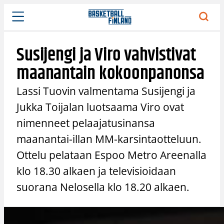
Siirry
sisältöön
Susijengi ja Viro vahvistivat
maanantain kokoonpanonsa
Lassi Tuovin valmentama Susijengi ja
Jukka Toijalan luotsaama Viro ovat
nimenneet pelaajatusinansa
maanantai-illan MM-karsintaotteluun.
Ottelu pelataan Espoo Metro Areenalla
klo 18.30 alkaen ja televisioidaan
suorana Nelosella klo 18.20 alkaen.