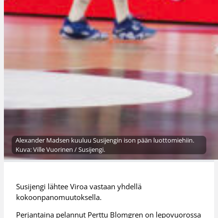
Alexander Madsen kuuluu Susijengin ison pään luottomiehiin.
Kuva: Ville Vuorinen / Susijengi.
Susijengi lähtee Viroa vastaan yhdellä
kokoonpanomuutoksella.
Perjantaina pelannut Perttu Blomgren on lepovuorossa