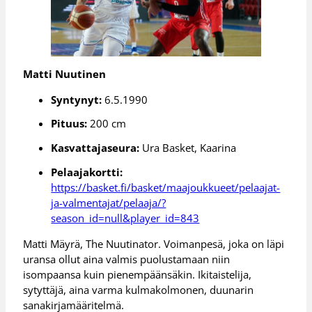
Matti Nuutinen
Syntynyt:
6.5.1990
Pituus:
200 cm
Kasvattajaseura:
Ura Basket, Kaarina
Pelaajakortti:
https://basket.fi/basket/maajoukkueet/pelaajat-
ja-valmentajat/pelaaja/?
season_id=null&player_id=843
Matti Mäyrä, The Nuutinator. Voimanpesä, joka on läpi
uransa ollut aina valmis puolustamaan niin
isompaansa kuin pienempäänsäkin. Ikitaistelija,
sytyttäjä, aina varma kulmakolmonen, duunarin
sanakirjamääritelmä.