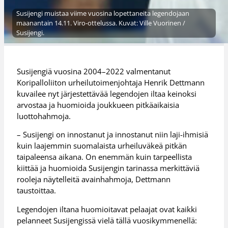
Susijengi muistaa viime vuosina lopettaneita legendojaan
maanantain 14.11. Viro-ottelussa. Kuvat: Ville Vuorinen /
Susijengi.
Susijengiä vuosina 2004–2022 valmentanut
Koripalloliiton urheilutoimenjohtaja Henrik Dettmann
kuvailee nyt järjestettävää legendojen iltaa keinoksi
arvostaa ja huomioida joukkueen pitkäaikaisia
luottohahmoja.
– Susijengi on innostanut ja innostanut niin laji-ihmisiä
kuin laajemmin suomalaista urheiluväkeä pitkän
taipaleensa aikana. On enemmän kuin tarpeellista
kiittää ja huomioida Susijengin tarinassa merkittäviä
rooleja näytelleitä avainhahmoja, Dettmann
taustoittaa.
Legendojen iltana huomioitavat pelaajat ovat kaikki
pelanneet Susijengissä vielä tällä vuosikymmenellä: