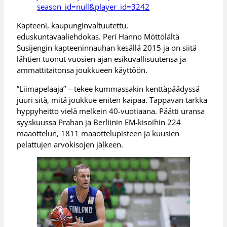
season_id=null&player_id=3242
Kapteeni, kaupunginvaltuutettu,
eduskuntavaaliehdokas. Peri Hanno Möttölältä
Susijengin kapteeninnauhan kesällä 2015 ja on siitä
lähtien tuonut vuosien ajan esikuvallisuutensa ja
ammattitaitonsa joukkueen käyttöön.
”Liimapelaaja” – tekee kummassakin kenttäpäädyssä
juuri sitä, mitä joukkue eniten kaipaa. Tappavan tarkka
hyppyheitto vielä melkein 40-vuotiaana. Päätti uransa
syyskuussa Prahan ja Berliinin EM-kisoihin 224
maaottelun, 1811 maaottelupisteen ja kuusien
pelattujen arvokisojen jälkeen.