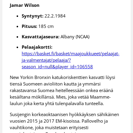
Jamar Wilson
Syntynyt:
22.2.1984
Pituus:
185 cm
Kasvattajaseura:
Albany (NCAA)
Pelaajakortti:
https://basket.fi/basket/maajoukkueet/pelaajat-
ja-valmentajat/pelaaja/?
season_id=null&player_id=106558
New Yorkin Bronxin katukoriskenttien kasvatti löysi
tiensä Suomeen avioliiton kautta ja ymmärsi
rakastavansa Suomea heitelleessään onkea eräänä
kesäiltana mökillänsä. Mies, joka vetää Maamme-
laulun joka kerta yhtä tulenpalavalla tunteella.
Susijengin korkeaoktaanisen hyökkäyksen sähikäinen
vuosien 2015 ja 2017 EM-kisoissa. Pallovelho ja
vauhtikone, joka muistetaan erityisesti