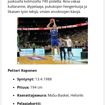
juoksuilla kolmosilla 740 pistettä. Aina vakaa
kultaranne, älypelaaja, pukukopin hengenluoja ja
likaisen työn tekijä, viisien arvokisojen kävijä.
Petteri Koponen
Syntynyt:
13.4.1988
Pituus:
194 cm
Kasvattajaseura:
MaSu-Basket, Helsinki
Pelaajakortti: