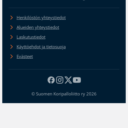
Henkilöstön yhteystiedot
Alueiden yhteystiedot
Laskutustiedot
Käyttöehdot ja tietosuoja
Evästeet
© Suomen Koripalloliitto ry 2026