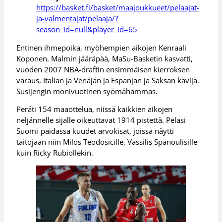
https://basket.fi/basket/maajoukkueet/pelaajat-
ja-valmentajat/pelaaja/?
season_id=null&player_id=65
Entinen ihmepoika, myöhempien aikojen Kenraali
Koponen. Malmin jääräpää, MaSu-Basketin kasvatti,
vuoden 2007 NBA-draftin ensimmäisen kierroksen
varaus, Italian ja Venäjän ja Espanjan ja Saksan kävijä.
Susijengin monivuotinen syömähammas.
Peräti 154 maaottelua, niissä kaikkien aikojen
neljännelle sijalle oikeuttavat 1914 pistettä. Pelasi
Suomi-paidassa kuudet arvokisat, joissa näytti
taitojaan niin Milos Teodosicille, Vassilis Spanoulisille
kuin Ricky Rubiollekin.