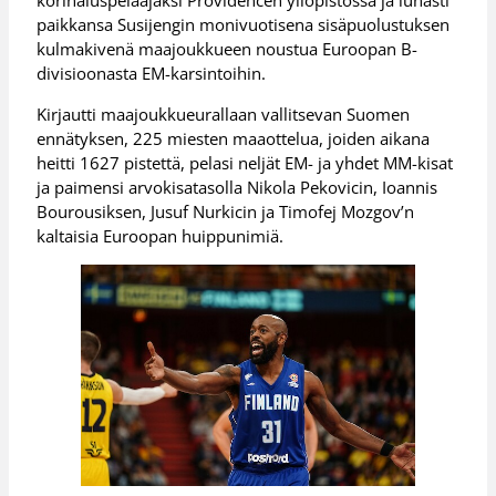
korinaluspelaajaksi Providencen yliopistossa ja lunasti
paikkansa Susijengin monivuotisena sisäpuolustuksen
kulmakivenä maajoukkueen noustua Euroopan B-
divisioonasta EM-karsintoihin.
Kirjautti maajoukkueurallaan vallitsevan Suomen
ennätyksen, 225 miesten maaottelua, joiden aikana
heitti 1627 pistettä, pelasi neljät EM- ja yhdet MM-kisat
ja paimensi arvokisatasolla Nikola Pekovicin, Ioannis
Bourousiksen, Jusuf Nurkicin ja Timofej Mozgov’n
kaltaisia Euroopan huippunimiä.