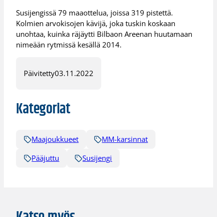
Susijengissä 79 maaottelua, joissa 319 pistettä.
Kolmien arvokisojen kävijä, joka tuskin koskaan
unohtaa, kuinka räjäytti Bilbaon Areenan huutamaan
nimeään rytmissä kesällä 2014.
Päivitetty
03.11.2022
Kategoriat
Maajoukkueet
MM-karsinnat
Pääjuttu
Susijengi