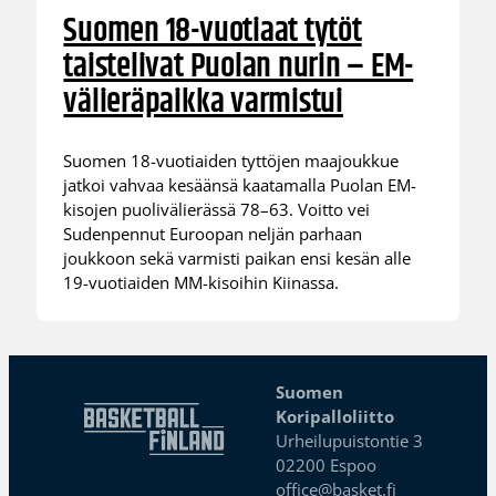
Suomen 18-vuotiaat tytöt
taistelivat Puolan nurin – EM-
välieräpaikka varmistui
Suomen 18-vuotiaiden tyttöjen maajoukkue
jatkoi vahvaa kesäänsä kaatamalla Puolan EM-
kisojen puolivälierässä 78–63. Voitto vei
Sudenpennut Euroopan neljän parhaan
joukkoon sekä varmisti paikan ensi kesän alle
19-vuotiaiden MM-kisoihin Kiinassa.
Suomen
Koripalloliitto
Urheilupuistontie 3
02200 Espoo
office@basket.fi