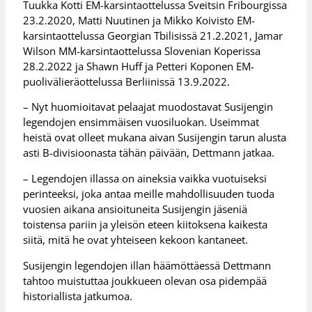
Tuukka Kotti EM-karsintaottelussa Sveitsin Fribourgissa
23.2.2020, Matti Nuutinen ja Mikko Koivisto EM-
karsintaottelussa Georgian Tbilisissä 21.2.2021, Jamar
Wilson MM-karsintaottelussa Slovenian Koperissa
28.2.2022 ja Shawn Huff ja Petteri Koponen EM-
puolivälieräottelussa Berliinissä 13.9.2022.
– Nyt huomioitavat pelaajat muodostavat Susijengin
legendojen ensimmäisen vuosiluokan. Useimmat
heistä ovat olleet mukana aivan Susijengin tarun alusta
asti B-divisioonasta tähän päivään, Dettmann jatkaa.
– Legendojen illassa on aineksia vaikka vuotuiseksi
perinteeksi, joka antaa meille mahdollisuuden tuoda
vuosien aikana ansioituneita Susijengin jäseniä
toistensa pariin ja yleisön eteen kiitoksena kaikesta
siitä, mitä he ovat yhteiseen kekoon kantaneet.
Susijengin legendojen illan häämöttäessä Dettmann
tahtoo muistuttaa joukkueen olevan osa pidempää
historiallista jatkumoa.