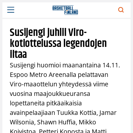
Siirry
sisältöön
Susijengi juhlii Viro-
kotiottelussa legendojen
iltaa
Susijengi huomioi maanantaina 14.11.
Espoo Metro Areenalla pelattavan
Viro-maaottelun yhteydessä viime
vuosina maajoukkueuransa
lopettaneita pitkäaikaisia
avainpelaajiaan Tuukka Kottia, Jamar
Wilsonia, Shawn Huffia, Mikko
Koivistoa, Petteri Koposta ja Matti