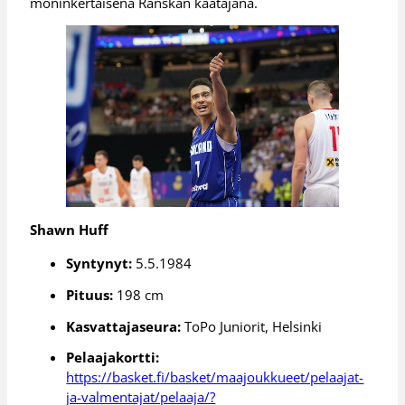
moninkertaisena Ranskan kaatajana.
Shawn Huff
Syntynyt:
5.5.1984
Pituus:
198 cm
Kasvattajaseura:
ToPo Juniorit, Helsinki
Pelaajakortti:
https://basket.fi/basket/maajoukkueet/pelaajat-
ja-valmentajat/pelaaja/?