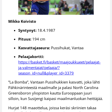
Mikko Koivisto
Syntynyt:
18.4.1987
Pituus:
194 cm
Kasvattajaseura:
Pussihukat, Vantaa
Pelaajakortti:
https://basket.fi/basket/maajoukkueet/pelaajat-
ja-valmentajat/pelaaja/?
season_id=null&player_id=3379
”La Bomba”, Vantaan Pussihukkien kasvatti, joka lähti
Pähkinärinteestä maailmalle ja palasi North Carolina
Greensboron yliopiston kautta Eurooppaan juuri
silloin, kun Susijengi kaipasi maailmanluokan heittäjää.
Hurjat 148 maaottelua, joissa keräsi skriinien takaa