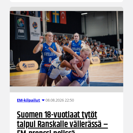
08.08.2026 22:50
EM-kilpailut
Suomen 18-vuotiaat tytöt
taipui Ranskalle välierässä –