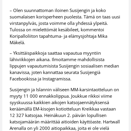
– Olen suunnattoman iloinen Susijengin ja koko
suomalaisen korisperheen puolesta. Tämä on taas uusi
virstanpylväs, josta voimme olla yhdessä ylpeitä.
Tulossa on mielettömät kesäbileet, kommentoi
Koripalloliiton tapahtuma- ja elämysjohtaja Mika
Mäkelä.
– Yksittäispaikkoja saattaa vapautua myyntiin
lähiviikkojen aikana. Ilmoitamme mahdollisista
lippujen vapautumisista Susijengin sosiaalisen median
kanavissa, joten kannattaa seurata Susijengiä
Facebookissa ja Instagramissa.
Susijengin ja Islannin väliseen MM-karsintaotteluun on
myyty 11 000 ennakkolippua. Joukkue rikkoi viime
syyskuussa kaikkien aikojen katsojaennätyksensä
keräämällä EM-kisojen kotiotteluun Kreikkaa vastaan
12 327 katsojaa. Heinäkuun 2. päivän lopullisen
katsojamäärän määrittää aitioiden käyttöaste. Hartwall
Arenalla on yli 2000 aitiopaikkaa, joita ei ole vielä