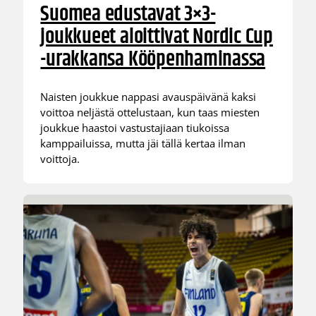
Suomea edustavat 3×3-
joukkueet aloittivat Nordic Cup
-urakkansa Kööpenhaminassa
Naisten joukkue nappasi avauspäivänä kaksi
voittoa neljästä ottelustaan, kun taas miesten
joukkue haastoi vastustajiaan tiukoissa
kamppailuissa, mutta jäi tällä kertaa ilman
voittoja.