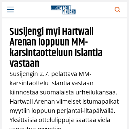
Siirry
sisältöön
Susijengi myi Hartwall
Arenan loppuun MM-
karsintaotteluun Islantia
vastaan
Susijengin 2.7. pelattava MM-
karsintaottelu Islantia vastaan
kiinnostaa suomalaista urheilukansaa.
Hartwall Arenan viimeiset istumapaikat
myytiin loppuun perjantai-iltapäivällä.
Yksittäisiä ottelulippuja saattaa vielä
vapautua myyntiin.