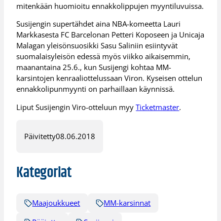
mitenkään huomioitu ennakkolippujen myyntiluvuissa.
Susijengin supertähdet aina NBA-komeetta Lauri
Markkasesta FC Barcelonan Petteri Koposeen ja Unicaja
Malagan yleisönsuosikki Sasu Saliniin esiintyvät
suomalaisyleisön edessä myös viikko aikaisemmin,
maanantaina 25.6., kun Susijengi kohtaa MM-
karsintojen kenraaliottelussaan Viron. Kyseisen ottelun
ennakkolipunmyynti on parhaillaan käynnissä.
Liput Susijengin Viro-otteluun myy
Ticketmaster
.
Päivitetty
08.06.2018
Kategoriat
Maajoukkueet
MM-karsinnat