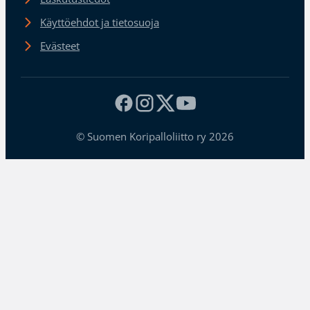
Käyttöehdot ja tietosuoja
Evästeet
© Suomen Koripalloliitto ry 2026