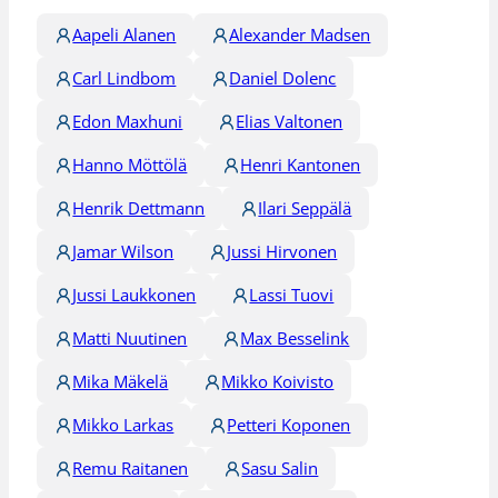
Aapeli Alanen
Alexander Madsen
Carl Lindbom
Daniel Dolenc
Edon Maxhuni
Elias Valtonen
Hanno Möttölä
Henri Kantonen
Henrik Dettmann
Ilari Seppälä
Jamar Wilson
Jussi Hirvonen
Jussi Laukkonen
Lassi Tuovi
Matti Nuutinen
Max Besselink
Mika Mäkelä
Mikko Koivisto
Mikko Larkas
Petteri Koponen
Remu Raitanen
Sasu Salin