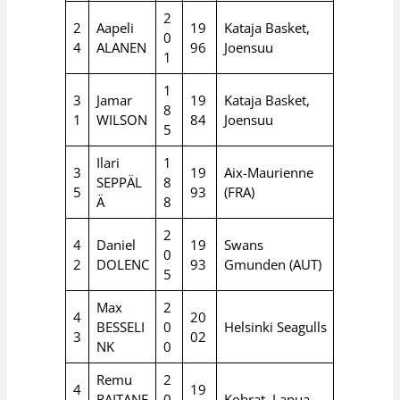
2
2
Aapeli
19
Kataja Basket,
0
4
ALANEN
96
Joensuu
1
1
3
Jamar
19
Kataja Basket,
8
1
WILSON
84
Joensuu
5
Ilari
1
3
19
Aix-Maurienne
SEPPÄL
8
5
93
(FRA)
Ä
8
2
4
Daniel
19
Swans
0
2
DOLENC
93
Gmunden (AUT)
5
Max
2
4
20
BESSELI
0
Helsinki Seagulls
3
02
NK
0
Remu
2
4
19
RAITANE
0
Kobrat, Lapua