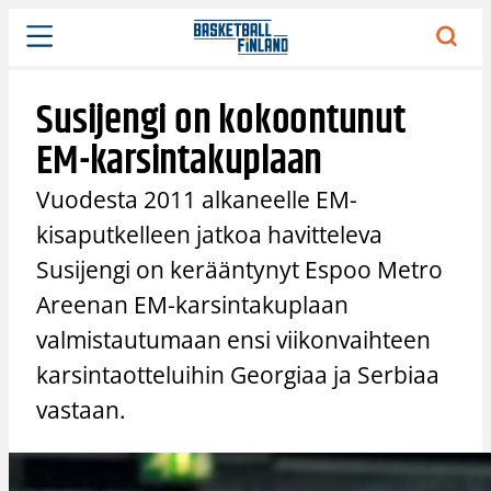
Siirry
sisältöön
Susijengi on kokoontunut
EM-karsintakuplaan
Vuodesta 2011 alkaneelle EM-
kisaputkelleen jatkoa havitteleva
Susijengi on kerääntynyt Espoo Metro
Areenan EM-karsintakuplaan
valmistautumaan ensi viikonvaihteen
karsintaotteluihin Georgiaa ja Serbiaa
vastaan.