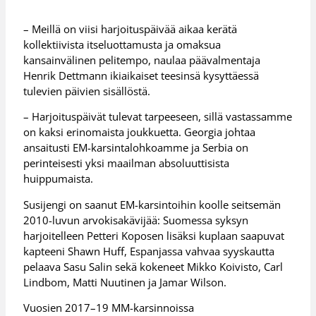
– Meillä on viisi harjoituspäivää aikaa kerätä
kollektiivista itseluottamusta ja omaksua
kansainvälinen pelitempo, naulaa päävalmentaja
Henrik Dettmann ikiaikaiset teesinsä kysyttäessä
tulevien päivien sisällöstä.
– Harjoituspäivät tulevat tarpeeseen, sillä vastassamme
on kaksi erinomaista joukkuetta. Georgia johtaa
ansaitusti EM-karsintalohkoamme ja Serbia on
perinteisesti yksi maailman absoluuttisista
huippumaista.
Susijengi on saanut EM-karsintoihin koolle seitsemän
2010-luvun arvokisakävijää: Suomessa syksyn
harjoitelleen Petteri Koposen lisäksi kuplaan saapuvat
kapteeni Shawn Huff, Espanjassa vahvaa syyskautta
pelaava Sasu Salin sekä kokeneet Mikko Koivisto, Carl
Lindbom, Matti Nuutinen ja Jamar Wilson.
Vuosien 2017–19 MM-karsinnoissa