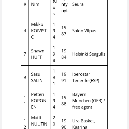
tu
#
Nimi
nty
Seura
u
nyt
s
Mikko
1
19
4
KOIVIST
9
Salon Vilpas
87
O
4
1
Shawn
19
7
9
Helsinki Seagulls
HUFF
84
8
1
Sasu
19
Iberostar
9
9
SALIN
91
Tenerife (ESP)
1
Petteri
1
Bayern
1
19
KOPON
9
München (GER) /
1
88
EN
4
free agent
Matti
2
1
19
Ura Basket,
NUUTIN
0
2
90
Kaarina