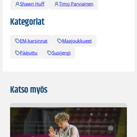
Shawn Huff
Timo Parviainen
Kategoriat
EM-karsinnat
Maajoukkueet
Pääjuttu
Susijengi
Katso myös