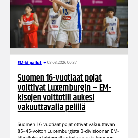
08.08.2026 00:37
EM-kilpailut
Suomen 16-vuotiaat pojat
voittivat Luxemburgin – EM-
kisojen voittotili aukesi
vakuuttavalla pelillä
Suomen 16-vuotiaat pojat ottivat vakuuttavan
85–45-voiton Luxemburgista B-divisioonan EM-
kilpailuissa johtamalla ottelua alusta loppuun.