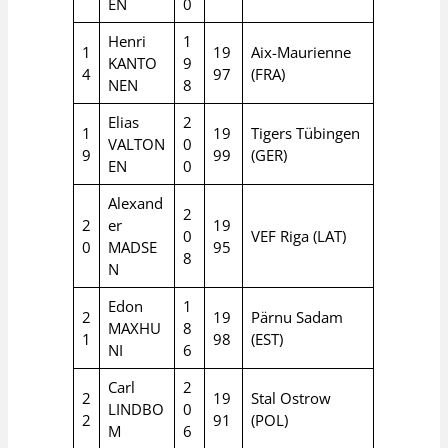
EN
0
Henri
1
1
19
Aix-Maurienne
KANTO
9
4
97
(FRA)
NEN
8
Elias
2
1
19
Tigers Tübingen
VALTON
0
9
99
(GER)
EN
0
Alexand
2
2
er
19
0
VEF Riga (LAT)
0
MADSE
95
8
N
Edon
1
2
19
Pärnu Sadam
MAXHU
8
1
98
(EST)
NI
6
Carl
2
2
19
Stal Ostrow
LINDBO
0
2
91
(POL)
M
6