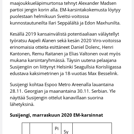
maajoukkueläpimurtonsa tehnyt Alexander Madsen
partioi jengin korin alla. EM-karsintakokemusta löytyy
puolestaan helmikuun Sveitsi-voitossa
kunnostautuneilta Ilari Seppälältä ja Edon Maxhunilta.
Kesällä 2019 kansainvälistä potentiaaliaan väläytellyt
työratsu Aapeli Alanen sekä kesän 2020 Viro-voitoissa
erinomaisia otteita esittäneet Daniel Dolenc, Henri
Kantonen, Remu Raitanen ja Elias Valtonen ovat myös
mukana karsintaryhmässä. Täysin uutena pelaajana
Susijengiin on liittynyt Helsinki Seagullsia Korisliigassa
edustava kaksimetrinen ja 18-vuotias Max Besselink.
Susijengi kohtaa Espoo Metro Areenalla lauantaina
28.11. Georgian ja maanantaina 30.11. Serbian. Yle
näyttää Susijengin ottelut kanavillaan suorina
lähetyksinä.
Susijengi, marraskuun 2020 EM-karsinnat
Pi
Sy