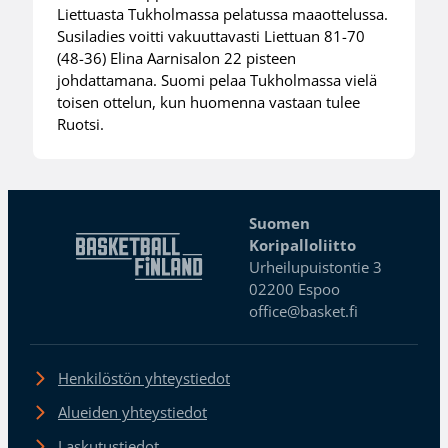
Liettuasta Tukholmassa pelatussa maaottelussa.
Susiladies voitti vakuuttavasti Liettuan 81-70
(48-36) Elina Aarnisalon 22 pisteen
johdattamana. Suomi pelaa Tukholmassa vielä
toisen ottelun, kun huomenna vastaan tulee
Ruotsi.
Suomen
Koripalloliitto
Urheilupuistontie 3
02200 Espoo
office@basket.fi
Henkilöstön yhteystiedot
Alueiden yhteystiedot
Laskutustiedot