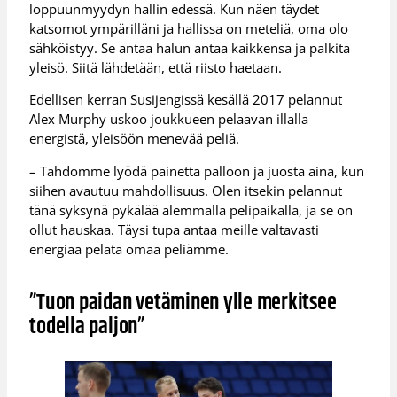
loppuunmyydyn hallin edessä. Kun näen täydet
katsomot ympärilläni ja hallissa on meteliä, oma olo
sähköistyy. Se antaa halun antaa kaikkensa ja palkita
yleisö. Siitä lähdetään, että riisto haetaan.
Edellisen kerran Susijengissä kesällä 2017 pelannut
Alex Murphy uskoo joukkueen pelaavan illalla
energistä, yleisöön menevää peliä.
– Tahdomme lyödä painetta palloon ja juosta aina, kun
siihen avautuu mahdollisuus. Olen itsekin pelannut
tänä syksynä pykälää alemmalla pelipaikalla, ja se on
ollut hauskaa. Täysi tupa antaa meille valtavasti
energiaa pelata omaa peliämme.
”Tuon paidan vetäminen ylle merkitsee
todella paljon”