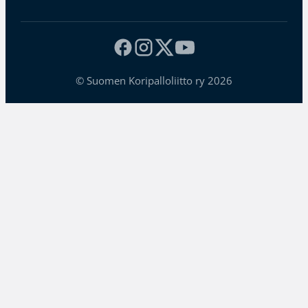
© Suomen Koripalloliitto ry 2026