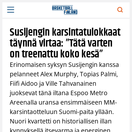
Siirry
sisältöön
Susijengin karsintatulokkaat
täynnä virtaa: ”Tätä varten
on treenattu koko kesä”
Erinomaisen syksyn Susijengin kanssa
pelanneet Alex Murphy, Topias Palmi,
Fiifi Aidoo ja Ville Tahvanainen
juoksevat tänä iltana Espoo Metro
Areenalla uransa ensimmäiseen MM-
karsintaotteluun Suomi-paita yllään.
Nuori kvartetti on historiallisen illan
kynnyksellä itsevarma ja energinen.