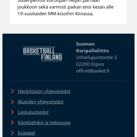
joukkoon sekä varmisti paikan ensi kesän alle
19-vuotiaiden MM-kisoihin Kiinassa.
Suomen
Koripalloliitto
Urheilupuistontie 3
02200 Espoo
office@basket.fi
Henkilöstön yhteystiedot
Alueiden yhteystiedot
Laskutustiedot
Käyttöehdot ja tietosuoja
Evästeet