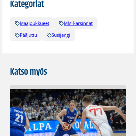
Kategoriat
Maajoukkueet
MM-karsinnat
Pääjuttu
Susijengi
Katso myös