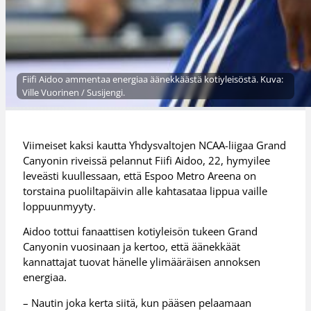
Fiifi Aidoo ammentaa energiaa äänekkäästä kotiyleisöstä. Kuva:
Ville Vuorinen / Susijengi.
Viimeiset kaksi kautta Yhdysvaltojen NCAA-liigaa Grand
Canyonin riveissä pelannut Fiifi Aidoo, 22, hymyilee
leveästi kuullessaan, että Espoo Metro Areena on
torstaina puoliltapäivin alle kahtasataa lippua vaille
loppuunmyyty.
Aidoo tottui fanaattisen kotiyleisön tukeen Grand
Canyonin vuosinaan ja kertoo, että äänekkäät
kannattajat tuovat hänelle ylimääräisen annoksen
energiaa.
– Nautin joka kerta siitä, kun pääsen pelaamaan