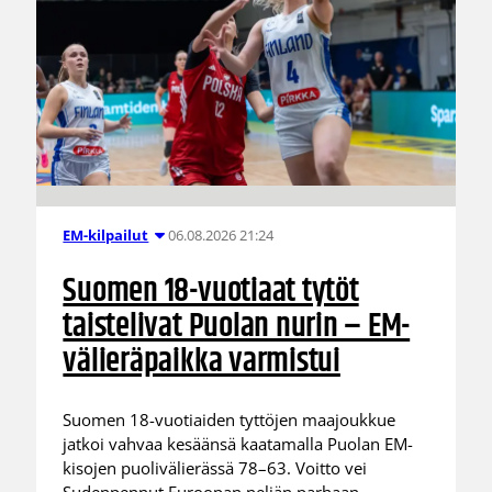
06.08.2026 21:24
EM-kilpailut
Suomen 18-vuotiaat tytöt
taistelivat Puolan nurin – EM-
välieräpaikka varmistui
Suomen 18-vuotiaiden tyttöjen maajoukkue
jatkoi vahvaa kesäänsä kaatamalla Puolan EM-
kisojen puolivälierässä 78–63. Voitto vei
Sudenpennut Euroopan neljän parhaan