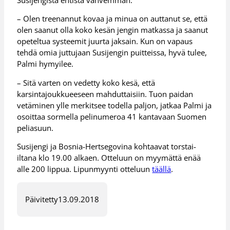
– Olen treenannut kovaa ja minua on auttanut se, että
olen saanut olla koko kesän jengin matkassa ja saanut
opeteltua systeemit juurta jaksain. Kun on vapaus
tehdä omia juttujaan Susijengin puitteissa, hyvä tulee,
Palmi hymyilee.
– Sitä varten on vedetty koko kesä, että
karsintajoukkueeseen mahduttaisiin. Tuon paidan
vetäminen ylle merkitsee todella paljon, jatkaa Palmi ja
osoittaa sormella pelinumeroa 41 kantavaan Suomen
peliasuun.
Susijengi ja Bosnia-Hertsegovina kohtaavat torstai-
iltana klo 19.00 alkaen. Otteluun on myymättä enää
alle 200 lippua. Lipunmyynti otteluun
täällä
.
Päivitetty
13.09.2018