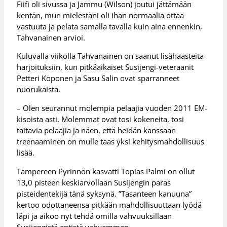
Fiifi oli sivussa ja Jammu (Wilson) joutui jättämään
kentän, mun mielestäni oli ihan normaalia ottaa
vastuuta ja pelata samalla tavalla kuin aina ennenkin,
Tahvanainen arvioi.
Kuluvalla viikolla Tahvanainen on saanut lisähaasteita
harjoituksiin, kun pitkäaikaiset Susijengi-veteraanit
Petteri Koponen ja Sasu Salin ovat sparranneet
nuorukaista.
– Olen seurannut molempia pelaajia vuoden 2011 EM-
kisoista asti. Molemmat ovat tosi kokeneita, tosi
taitavia pelaajia ja näen, että heidän kanssaan
treenaaminen on mulle taas yksi kehitysmahdollisuus
lisää.
Tampereen Pyrinnön kasvatti Topias Palmi on ollut
13,0 pisteen keskiarvollaan Susijengin paras
pisteidentekijä tänä syksynä. ”Tasanteen kanuuna”
kertoo odottaneensa pitkään mahdollisuuttaan lyödä
läpi ja aikoo nyt tehdä omilla vahvuuksillaan
Susijengistä entistä vahvemman.